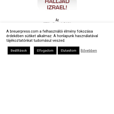
A breuerpress.com a felhasználói élmény fokozása
érdekében sütiket alkalmaz. A honlapunk használatával
tájékoztatónkat tudomásul veszed.
Bővebben
Beállítások
Elfogadom
Elutasítom
Polgári naptár
Héber naptár