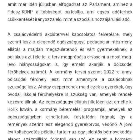
amit már idén július­ban el­fogad­hat az Par­la­ment, amihez a
Fidesz-KDNP a többséget bi­ztosít­ja, ami egyes adóter­hek
csökkentését ir­ányoz­za elő, mint a szociális hozzájárulási adó.
A családvédelmi ak­ciótervvel kapcsolatos fel­vetés­re, mely
szerint lesz-e elegendő egészségügyi, pedagógiai intézmény,
ellátás a maj­dan megszületendő és várt gyer­mekek­nek, a
politikus azt felel­te, a terv megpróbálja or­vosol­ni a most meg­
levő hiányosságokat is, így em­el­ni akarják a bölcsődei
férőhelyek számát. A kormány ter­vei szerint 2022-re annyi
bölcsődei férőhely lesz, mint amen­nyire a családok­nak
szüksége lesz. Ahogy csepered­nek majd ezek a gyerekek, úgy
óvodai, is­kolai férőhelyek­re is szükség van, amelyek re­ndel­
kezés­re állnak. Az egészségügyi ellátást illetően azt em­el­te ki
Hol­lik István, a kormány béremelési pro­gram­jai, amelyek az
egészségügyben elin­dítot­tak, folytatód­ni fog­nak, így a
remények szerint lesz elegendő gyerekor­vos, védőnő. A jövő
évi költségvetés például tar­talmaz egy jelen­tős bérnövekedési
al­apot, száz­milliárd forintról van szó, ez segíti a kormány