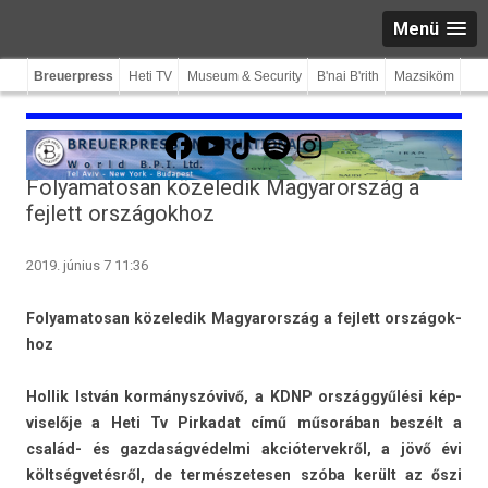
Menü
Breuerpress
Heti TV
Museum & Security
B'nai B'rith
Mazsiköm
Facebook
YouTube
TikTok
Spotify
Instagram
Folyamatosan közeledik Magyarország a
fejlett országokhoz
2019. június 7 11:36
Folyamatosan közeledik Magyarország a fej­lett országok­
hoz
Hol­lik István kormányszóvivő, a KDNP országgyűlési kép­
viselője a Heti Tv Pir­kadat című műsorában beszélt a
család- és gaz­daság­védel­mi ak­cióter­vekről, a jövő évi
költségvetésről, de ter­mészetes­en szóba került az őszi