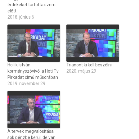
érdekeket tartotta szem
előtt
2018. június 6
Hollik István
Trianont ki kell beszélni
kormányszóvivő, a Heti Tv
2020. május 29
Pirkadat című műsorában
2019. november 29
A tervek megvalósítása
sok pénzbe kerül, de van