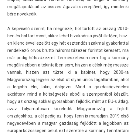
megál­lapodásait az összes ágazati szerep­lővel, így min­denki
bére növekedik.
A kép­viselő szerint, ha megnézik, hol tar­tott az ország 2010-
ben és hol tart most, akkor lehet bi­zakod­ni a jövőt illetően, hisz­
en kilenc évvel ezelőtt egy hét eszten­dős szak­mai gyakor­latt­al
re­ndel­kező orvos bruttó háromszázezer forin­tot keresett, ma
már pedig hétszázez­ret. Ter­mészetes­en nem fog a kormány
megállni ebben a tekin­tetb­en sem, hisz­en a célok még messze
van­nak, hisz­en azt tűzte ki a kabinet, hogy 2030-ra
Magyarország legy­en az első öt olyan uniós tagál­lamban, ahol
a leg­jobb élni, lakni, dol­gozni. Mind a gaz­daság­védel­mi
akcióterv, mind a költségvetés abból a szem­pontból készült,
hogy az ország sokk­al gyor­sabban fejlődik, mint az EU-s átlag,
azaz folyamatosan közeledik Magyarország a fej­lett
országok­hoz, a cél pedig az, hogy fenn is marad­jon. 2019 első
negyedévéb­en a magyar gaz­daság fejlődött a leg­jobban az
európai közösségen belül, ezt szeretné a kormány fenntar­tani