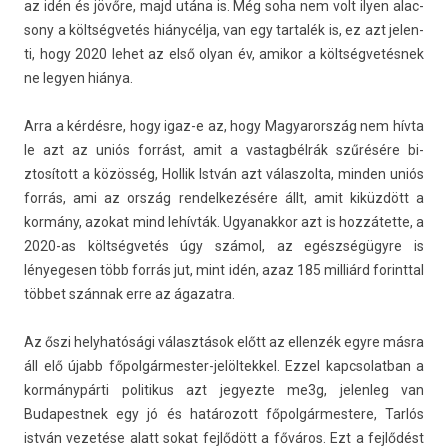
az idén és jövőre, majd utána is. Még soha nem volt ilyen al­ac­
sony a költségvetés hiánycélja, van egy tar­talék is, ez azt jelen­
ti, hogy 2020 lehet az első olyan év, amikor a költségvetésnek
ne legy­en hiánya.
Arra a kérdésre, hogy igaz-e az, hogy Magyarország nem hívta
le azt az uniós forrást, amit a vas­tagbél­rák szűrésére bi­
ztosított a közösség, Hol­lik István azt válas­zolta, mind­en uniós
forrás, ami az ország re­ndel­kezésére állt, amit kiküzdött a
kormány, azokat mind lehívták. Ugyanak­kor azt is hozzátette, a
2020-as költségvetés úgy számol, az egészségügyre is
lényeges­en több forrás jut, mint idén, azaz 185 milliárd forintt­al
többet szánnak erre az ágazat­ra.
Az őszi helyhatósági választások előtt az el­lenzék egyre másra
áll elő újabb főpolgármester-jelöltekkel. Ezzel kapcsolat­ban a
kormánypárti politikus azt jegyez­te me3g, jelen­leg van
Budapestnek egy jó és határozott főpol­gármes­tere, Tarlós
istván vezetése alatt sokat fejlődött a főváros. Ezt a fejlődést