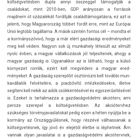
költségvetésben dupla annyi összeg­gel támogat­ják a
családokat, mint 2010-ben, GDP arányosan a források
majdnem öt százalékát fordítják családtámogatásra, ez azt is
jelen­ti, hogy Magyarország többet fordít erre, mint az Európai
Unió legtöbb tagállama. A másik szintén fon­tos cél – mondta el
a kormányszóvivő, hogy a már elért gaz­dasági ered­ményeket
meg kell védeni. Nagyon sok új mun­kahe­ly létesült az elmúlt
nyolc évben, a magyar vál­lalkozások jól tel­jesítenek, ahogy a
magyar gaz­daság is. Ugyanak­kor az is látható, hogy a külső
kör­nyezet rom­lik, ezért kell megvédeni a magyar ered­
ményeket. A gaz­daság szerep­lőit ösztönözni kell további mun­
kavál­lalók felvételére, a piacbővítő intézkedésekre, il­let­ve
segíteni kell nekik az adók csökkentésével és egys­zerűsítésével
is. Ezeket is tar­talmaz­za a gaz­daság­védel­mi akcióterv, ami
per­sze szerepel a költségvetésben. Az ak­ciótervhez
szükséges tör­vényjavas­latokat pedig ezen a héten nyújtja be a
kormány az Országgyűlésnek, hogy részévé vál­hassanak a
költségvetésnek, így jövő év elejétől életbe is lép­hetnek. Ám
van­nak olyan javas­latai is a gaz­daság­védel­mi ak­ciótervnek,