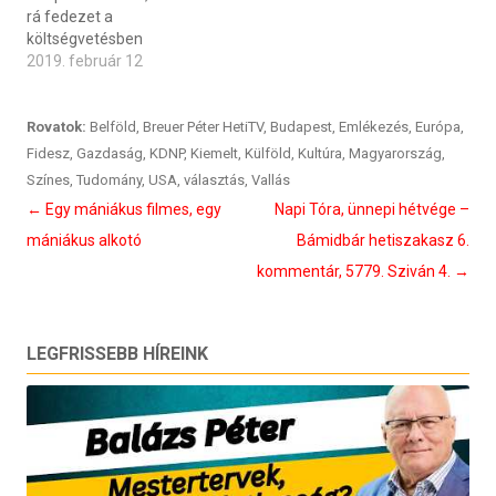
rá fedezet a
költségvetésben
2019. február 12
Rovatok:
Belföld
,
Breuer Péter HetiTV
,
Budapest
,
Emlékezés
,
Európa
,
Fidesz
,
Gazdaság
,
KDNP
,
Kiemelt
,
Külföld
,
Kultúra
,
Magyarország
,
Színes
,
Tudomány
,
USA
,
választás
,
Vallás
Bejegyzés
←
Egy mániákus filmes, egy
Napi Tóra, ünnepi hétvége –
navigáció
mániákus alkotó
Bámidbár hetiszakasz 6.
kommentár, 5779. Sziván 4.
→
LEGFRISSEBB HÍREINK