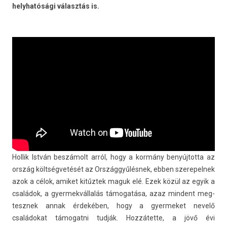
helyhatósági választás is.
Hol­lik István beszámolt arról, hogy a kormány be­nyúj­totta az
ország költségvetését az Országgyűlésnek, ebben szerepel­nek
azok a célok, amiket kitűztek maguk elé. Ezek közül az egyik a
családok, a gyer­mekvál­lalás támogatása, azaz min­dent meg­
tesznek annak érdekében, hogy a gyer­meket nevelő
családokat támogat­ni tudják. Hozzátette, a jövő évi