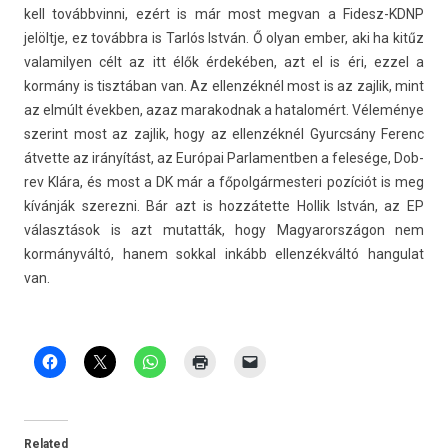
kell továbbvin­ni, ezért is már most meg­van a Fidesz-KDNP
jelöltje, ez továbbra is Tarlós István. Ő olyan ember, aki ha kitűz
valamily­en célt az itt élők érdekében, azt el is éri, ezzel a
kormány is tisztában van. Az el­lenzék­nél most is az zaj­lik, mint
az elmúlt évekb­en, azaz marakod­nak a hatalomért. Véleménye
szerint most az zaj­lik, hogy az el­lenzék­nél Gyurcsány Ferenc
átvet­te az irányítást, az Európai Par­lamentb­en a felesége, Dob­
rev Klára, és most a DK már a főpol­gármes­teri pozíciót is meg
kívánják szerez­ni. Bár azt is hozzátette Hol­lik István, az EP
választások is azt mutat­ták, hogy Magyarországon nem
kormányváltó, hanem sokk­al inkább el­lenzék­váltó han­gulat
van.
Related