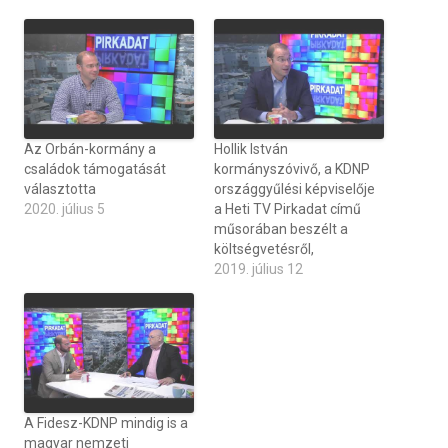
Az Orbán-kormány a
Hollik István
családok támogatását
kormányszóvivő, a KDNP
választotta
országgyűlési képviselője
2020. július 5
a Heti TV Pirkadat című
műsorában beszélt a
költségvetésről,
2019. július 12
A Fidesz-KDNP mindig is a
magyar nemzeti