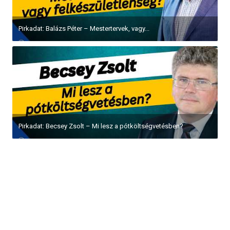
Pirkadat: Balázs Péter – Mestertervek, vagy...
Pirkadat: Becsey Zsolt – Mi lesz a pótköltségvetésben?