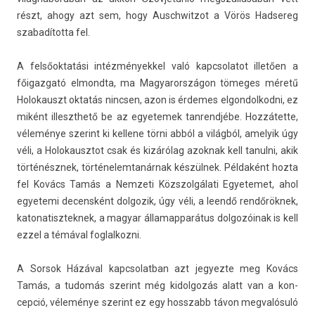
részt, ahogy azt sem, hogy Auschwit­zot a Vörös Had­sereg
szabadítot­ta fel.
A felsőoktatási in­téz­mények­kel való kapcsolatot illetően a
főigaz­gató el­mondta, ma Magyarországon tömeges méretű
Holokauszt oktatás nincs­en, azon is érdemes el­gondol­kodni, ez
miként il­leszthető be az egyetemek tan­rendjébe. Hozzátette,
véleménye szerint ki kel­lene törni abból a világból, amelyik úgy
véli, a Holokausztot csak és kizárólag azok­nak kell tanul­ni, akik
történésznek, tör­ténelem­tanár­nak készülnek. Példaként hozta
fel Kovács Tamás a Nem­zeti Közszol­gálati Egyetemet, ahol
egyetemi de­censként dol­gozik, úgy véli, a leendő rendőröknek,
katonatisztek­nek, a magyar államap­parátus dol­gozóinak is kell
ezzel a témával fog­lalkoz­ni.
A Sor­sok Házával kapcsolat­ban azt jegyez­te meg Kovács
Tamás, a tudomás szerint még kidol­gozás alatt van a kon­
cepció, véleménye szerint ez egy hosszabb távon meg­valósuló