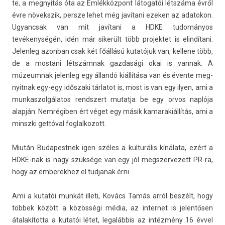
te, a meg­nyitás óta az Emlékközpont látogatói létszáma évről
évre növekszik, per­sze lehet még javítani ezek­en az adatokon.
Ugyancsak van mit javítani a HDKE tudományos
tevékenységén, idén már sikerült több pro­jek­tet is elindítani.
Jelen­leg azon­ban csak két főállású kutatójuk van, kel­lene több,
de a mos­tani létszámnak gaz­dasági okai is van­nak. A
múzeum­nak jelen­leg egy állandó kiállítása van és évente meg­
nyit­nak egy-egy időszaki tár­latot is, most is van egy ilyen, ami a
mun­kaszol­gálatos re­ndszert mutat­ja be egy orvos naplója
alapján. Nemrégiben ért véget egy másik kamarakiál­lítás, ami a
minszki gettóval fog­lalkozott.
Miután Budapestnek igen széles a kul­turális kínálata, ezért a
HDKE-nak is nagy szüksége van egy jól megszer­vezett PR-ra,
hogy az em­berek­hez el tud­janak érni.
Ami a kutatói munkát il­leti, Kovács Tamás arról beszélt, hogy
többek között a közösségi média, az in­ter­net is jelen­tős­en
átalakította a kutatói létet, legalábbis az intézmény 16 évvel