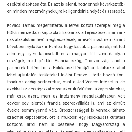
ezelőtti alapítása óta. Ez azt is jelen­ti, hogy ennek követ­keztéb­
en mind­en intézménynek újra kell gon­dolnia helyét és szerepét.
Kovács Tamás megem­lítet­te, a ter­vei között szerepel még a
HDKE nem­zetközi kapcsolati hálójának a fej­lesztése, már van­
nak al­akulóban lévő meg­beszélések, amikről most nem kívánt
bővebb­en nyilat­kozni. Fon­tos, hogy lássák a partnerek, mit tud
adni egy ilyen kapcsolat­ban a magyar fél, van­nak olyan
országok, mint például Fran­ciaország, Oros­zország, ahol a
partnerek történelme a Holokauszt témájában talál­kozik, ahol
lehet új kutatási területeket találni. Per­sze – tette hozzá, fon­
tosak az ed­digi partnerek is, mint a Jad Vasem Intézet is, de
ezek­kel az országokk­al most sikerült felújítani a kapcsolatokat,
már csak azért, mert az intézmény megalakulásában volt
egykor egy jelen­tős fran­cia szerep­vállalás is, ami az elmúlt
évekre sem­milyenné vált. Oros­zországg­al is van­nak látható
szak­mai kapcsolatok, ott is működik egy Holokauszt kutatási
központ, arról nem is beszélve, hogy Magyarország a
világháborúban az ak­kori Szov­jetunió megszállásában vett