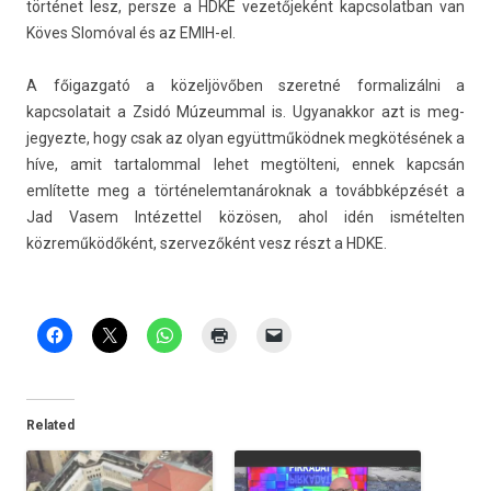
történet lesz, per­sze a HDKE vezetőjeként kapcsolat­ban van
Köves Slomóval és az EMIH-el.
A főigaz­gató a közeljövőben szeretné for­malizál­ni a
kapcsolatait a Zsidó Múzeumm­al is. Ugyanak­kor azt is meg­
jegyez­te, hogy csak az olyan együttműködnek megkötésének a
híve, amit tar­talomm­al lehet megtölteni, ennek kapcsán
említette meg a tör­ténelem­tanárok­nak a továbbképzését a
Jad Vasem In­tézet­tel közösen, ahol idén is­mételt­en
közreműködőként, szer­vezőként vesz részt a HDKE.
Related