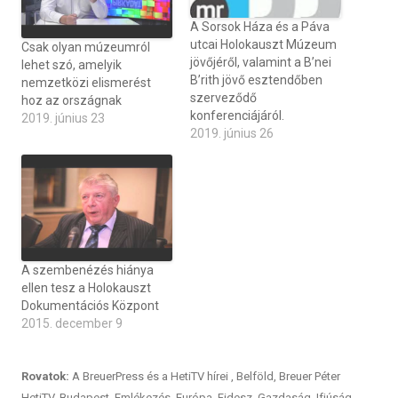
A Sorsok Háza és a Páva
utcai Holokauszt Múzeum
Csak olyan múzeumról
jövőjéről, valamint a B’nei
lehet szó, amelyik
B’rith jövő esztendőben
nemzetközi elismerést
szerveződő
hoz az országnak
konferenciájáról.
2019. június 23
2019. június 26
A szembenézés hiánya
ellen tesz a Holokauszt
Dokumentációs Központ
2015. december 9
Rovatok:
A BreuerPress és a HetiTV hírei
,
Belföld
,
Breuer Péter
HetiTV
,
Budapest
,
Emlékezés
,
Európa
,
Fidesz
,
Gazdaság
,
Ifjúság
,