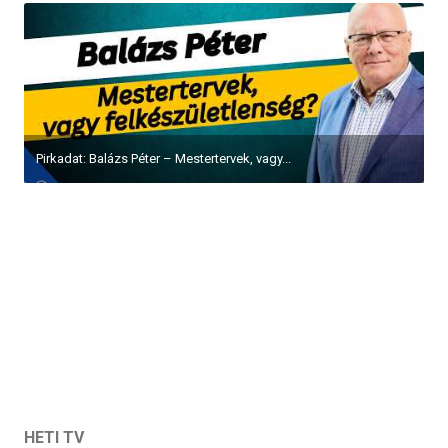
Pirkadat: Balázs Péter – Mestertervek, vagy...
HETI TV