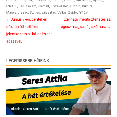
IZRAEL
,
Jeruzsálem
,
Kiemelt
,
Közel-Kelet
,
Külföld
,
Kultúra
,
Magyarország
,
Színes
,
választás
,
Vallás
,
Zsidó
,
עברית
Bejegyzés
←
Június 7-én, pénteken
Egy nagy megtiszteltetés az
navigáció
délután fél kettőkor
egész magyarság számára
→
jelentkezem a Halljad Izrael!
adásával.
LEGFRISSEBB HÍREINK
Pirkadat: Seres Attila – A hét értékelése