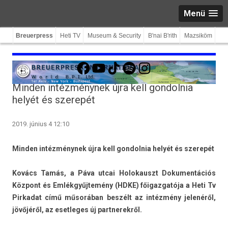
Menü
Breuerpress
Heti TV
Museum & Security
B'nai B'rith
Mazsiköm
Facebook
YouTube
TikTok
Spotify
Instagram
Minden intézménynek újra kell gondolnia
helyét és szerepét
2019. június 4 12:10
Mind­en intézménynek újra kell gon­dolnia helyét és szerepét
Kovács Tamás, a Páva utcai Holokauszt Dokumen­tációs
Központ és Emlékgyűjtemény (HDKE) főigaz­gatója a Heti Tv
Pir­kadat című műsorában beszélt az intézmény jelenéről,
jövőjéről, az eset­leges új partnerek­ről.