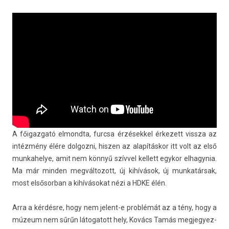
A főigaz­gató el­mondta, furcsa érzések­kel érkezett vissza az
intézmény élére dol­gozni, hisz­en az alapításkor itt volt az első
mun­kahelye, amit nem könnyű szívvel kel­lett egykor el­hagynia.
Ma már mind­en meg­változott, új kihívások, új mun­katár­sak,
most el­sősor­ban a kihívásokat nézi a HDKE élén.
Arra a kérdésre, hogy nem jelent-e problémát az a tény, hogy a
múzeum nem sűrűn látogatott hely, Kovács Tamás meg­jegyez­