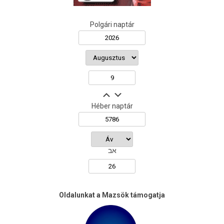
Polgári naptár
Héber naptár
אב
Oldalunkat a Mazsök támogatja