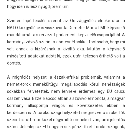
hogy idén is lesz nyugdíjprémium.
Szintén lapértesülés szerint az Országgyűlés elnöke után a
NATO közgyűlése is visszavon­ta De­met­er Márta LMP kép­viselő
mandátumát a szer­vezet par­lamen­ti kép­viselői csoportjából. A
kormányszóvivő szerint a döntésnél sokk­al fon­tosabb, hogy mi
volt ennek a kizárásnak a kiváltó oka. Miután a kép­viselő
minősített adatokat adott ki, ezek után tel­jes­en érthető volt a
döntés.
A migrációs helyzet, a észak-afrikai problémák, valamint a
német-török menekültügyi megál­lapodás körüli nehézségek
sokak­ban fel­vetet­ték, nem lenne-e érdemes egy EU csúcs
összehívása. Ezzel kapcsolat­ban a szóvivő el­mondta, a magyar
kormány állás­pontja világos és követ­kezetes ebben a
kérdésben is. A törökországi helyzetet megnézve a szakértők
szerint is ott már közel négymil­lió menekült van, ami jelen­tős
szám. Jelen­leg az EU nagyon sok pénzt fizet Törökországnak,