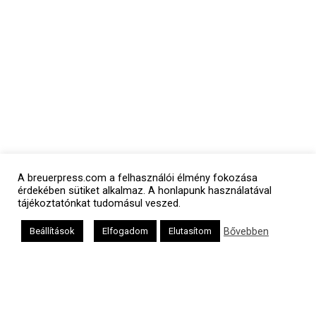
A breuerpress.com a felhasználói élmény fokozása
érdekében sütiket alkalmaz. A honlapunk használatával
tájékoztatónkat tudomásul veszed.
Bővebben
Beállítások
Elfogadom
Elutasítom
Polgári naptár