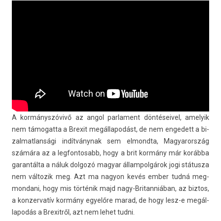
A kormányszóvivő az angol par­la­ment dön­téseivel, amelyik
nem támogat­ta a Brexit megál­lapodást, de nem en­gedett a bi­
zal­matlan­sági indítványnak sem el­mondta, Magyarország
számára az a leg­fontosabb, hogy a brit kormány már korábba
garan­tálta a náluk dol­gozó magyar állam­polgárok jogi státusza
nem vál­tozik meg. Azt ma nagyon kevés ember tudná meg­
mondani, hogy mis történik majd nagy-Britanniában, az bi­ztos,
a kon­zervatív kormány egyelőre marad, de hogy lesz-e megál­
lapodás a Brexit­ről, azt nem lehet tudni.