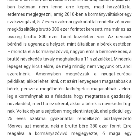
ban bi­ztosan nem lenne erre képes, majd hozzáfűzte,
érdemes meg­jegyez­ni, amíg 2010-ben a kormányváltáskor egy
szak­vizsgáv­al, 5-7 éves szak­mai gyakor­latt­al re­ndel­kező orvos
megközelítőleg bruttó 300 ezer forin­tot keresett, ma már ez az
összeg bruttó 800 ezer forint közelében van. Az or­vosok
bérénél is ugyanaz a helyzet, mint általában a bérek esetében
– mondta el a kormányszóvivő, nagyon erős a bérnövekedés, a
bruttó növekedés tava­ly meg­halad­ta a 11 százalékot. Min­denki
lépeget egy kic­sit előre, de még min­dig nem vagyunk ott, ahol
szeret­nénk. Amen­nyib­en megnézzük a nyugat-európai
példákat, akkor lehet látni, ott azért lényeges­en magasab­bak a
bérek, per­sze a megélhetési költségek is magasab­bak. Jelen­
leg a kormánynak az a feladata, hogy meg­tartsa a gaz­dasági
növekedést, mert ha ez sikerül, akkor a bérek is növeked­ni fog­
nak. Vol­tak olyan a sajtóban meg­jelent in­ter­júk, ahol például egy
25 éves szak­mai gyakor­latt­al re­ndel­kező osztályvezető
főorvos azt mondta, neki a bruttó bére 380 ezer forint. Erre
reagálva a kormányszóvivő meg­jegyez­te, ő maga egy