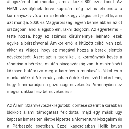
átlagszámot tud mon­dani, ami a közel 800 ezer forint. Az
EMMI vezetőjének terve kapcsán még azt is el­mondta a
kormányszóvivő, a miniszterel­nök egy világos célt jelölt ki, ami
azt mondja, 2030-ra Magyarország legy­en benne abban az öt
országban, ahol a leg­jobb élni, lakni, dol­gozni. Az egyértelmű –
tette hozzá, hogy ez számos körülménnyel leírható, ezek
egyike a bérszín­von­al. Amikor erről a kitűzött célról van szó,
akkor az világos, hogy ez magával hozza a bérek jelen­tős
növekedését. Azért azt is tudni kell, a kormánynak kevés a
ráhatása a bérekre, miután piac­gazdaság van. A minimálbért
közösen határozza meg a kormány a mun­kavál­lalókk­al és a
mun­kaadókk­al. A kormány abban érdekelt és ezért tud is tenni,
hogy fennmarad­jon a gaz­dasági növekedés. Amen­nyib­en ez
meg­van, akkor lesz bérnövekedés is.
Az Állami Számvevőszék legutóbbi döntése szerint a korábban
blok­kolt állami támogatást felol­dotta, majd egy másik ügy
kapcsán is­mételt­en életbe lép­tette a Momen­tum Moz­galom és
a Párbeszéd esetében. Ezzel kapcsolat­ban Hol­lik István