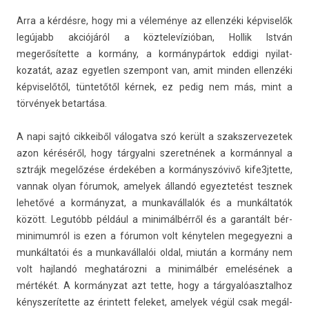
Arra a kérdésre, hogy mi a véleménye az el­lenzéki kép­viselők
legújabb akciójáról a köz­televízióban, Hol­lik István
megerősítette a kormány, a kormánypártok ed­digi nyilat­
kozatát, azaz egyetl­en szem­pont van, amit mind­en el­lenzéki
kép­viselőtől, tüntetőtől kérnek, ez pedig nem más, mint a
törvények bet­ar­tása.
A napi sajtó cik­keiből válogat­va szó került a szakszer­vezetek
azon kéréséről, hogy tár­gyal­ni szeret­nének a kormánnyal a
sztrájk megelőzése érdekében a kormányszóvivő kife3jtet­te,
van­nak olyan fórumok, amelyek állandó egyez­tetést tesznek
lehetővé a kormányzat, a mun­kavál­lalók és a munkáltatók
között. Legutóbb például a minimálbérről és a garan­tált bér­
minimum­ról is ezen a fórumon volt kénytel­en megegyez­ni a
munkáltatói és a mun­kavál­lalói oldal, miután a kormány nem
volt haj­landó meg­határoz­ni a minimálbér emelésének a
mértékét. A kormányzat azt tette, hogy a tár­gyalóasztal­hoz
kénys­zerítet­te az érin­tett feleket, amelyek végül csak megál­