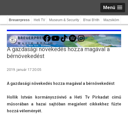
Menü
Breuerpress
Heti TV
Museum & Security
B'nai B'rith
Mazsiköm
Facebook
YouTube
TikTok
Spotify
Instagram
A gazdasági növekedés hozza magával a
bérnövekedést
2019. január 17 20:05
A gaz­dasági növekedés hozza magával a bérnövekedést
Hol­lik István kormányszóvivő a Heti Tv Pir­kadat című
műsorában a hazai sajtóban meg­jelent cik­kekhez fűzte
hozzá véleményét.