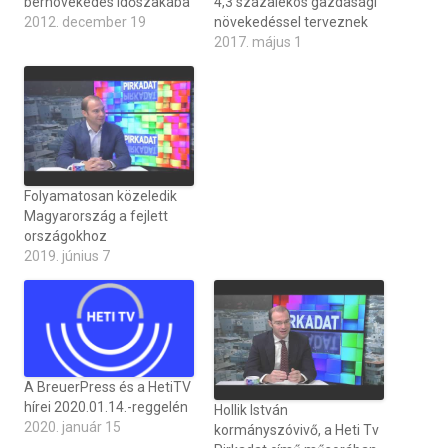
bérnövekedés időszakába
4,3 százalékos gazdasági
2012. december 19
növekedéssel terveznek
2017. május 1
Folyamatosan közeledik
Magyarország a fejlett
országokhoz
2019. június 7
A BreuerPress és a HetiTV
hírei 2020.01.14.-reggelén
Hollik István
2020. január 15
kormányszóvivő, a Heti Tv