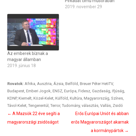
Pirkadat című műsorában
2019. november 29
Az emberek bíznak a
magyar államban
2019. június 18
Rovatok:
Afrika
,
Ausztria
,
Ázsia
,
Belföld
,
Breuer Péter HetiTV
,
Budapest
,
Emberi Jogok
,
ENSZ
,
Európa
,
Fidesz
,
Gazdaság
,
Ifjúság
,
KDNP
,
Kiemelt
,
Közel-Kelet
,
Külföld
,
Kultúra
,
Magyarország
,
Színes
,
Távol-Kelet
,
Tengerentúl
,
Terror
,
Tudomány
,
választás
,
Vallás
,
Zsidó
Bejegyzés
←
A Mazsök 22 éve segíti a
Erős Európai Uniót és abban
navigáció
magyarországi zsidóságot
erős Magyarországot akarnak
a kormánypártok
→