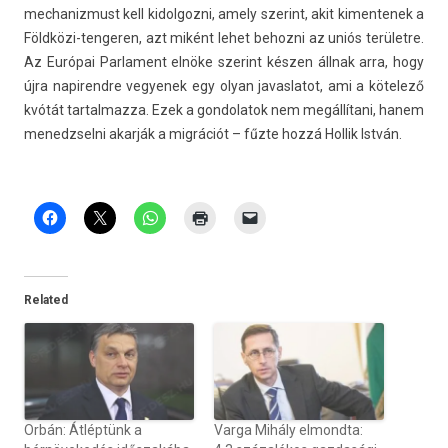
mech­aniz­must kell kidol­gozni, amely szerint, akit kimen­tenek a
Földközi-tengeren, azt miként lehet be­hoz­ni az uniós területre.
Az Európai Par­la­ment elnöke szerint készen állnak arra, hogy
újra napirendre vegyenek egy olyan javas­latot, ami a kötelező
kvótát tar­talmaz­za. Ezek a gon­dolatok nem megállítani, hanem
menedzsel­ni akarják a migrációt – fűzte hozzá Hol­lik István.
Related
Orbán: Átléptünk a
Varga Mihály elmondta: