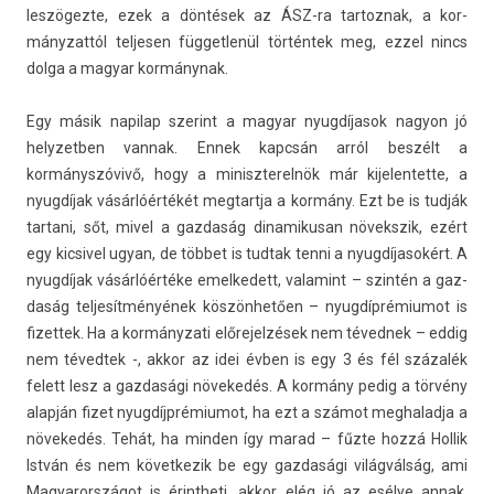
leszögezte, ezek a döntések az ÁSZ-ra tar­toznak, a kor­
mányzat­tól tel­jes­en füg­getlenül történtek meg, ezzel nincs
dolga a magyar kormánynak.
Egy másik napilap szerint a magyar nyugdíjasok nagyon jó
helyzetb­en van­nak. Ennek kapcsán arról beszélt a
kormányszóvivő, hogy a miniszterel­nök már kijelen­tette, a
nyugdíjak vásárlóértékét meg­tartja a kormány. Ezt be is tudják
tar­tani, sőt, mivel a gaz­daság di­namikusan növekszik, ezért
egy kic­sivel ugyan, de többet is tud­tak tenni a nyugdíjasokért. A
nyugdíjak vásárlóértéke em­el­kedett, valamint – szintén a gaz­
daság tel­jesít­ményének köszönhetően – nyug­díprémiumot is
fizet­tek. Ha a kor­mányzati előrejel­zések nem téved­nek – eddig
nem téved­tek -, akkor az idei évben is egy 3 és fél százalék
felett lesz a gaz­dasági növekedés. A kormány pedig a törvény
alapján fizet nyug­díjprémiumot, ha ezt a számot meg­halad­ja a
növekedés. Tehát, ha mind­en így marad – fűzte hozzá Hol­lik
István és nem követ­kezik be egy gaz­dasági világválság, ami
Magyarországot is érintheti, akkor elég jó az esélye annak,