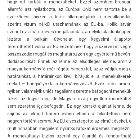
hogy ott tartják a menekül­teket. Ezzel szemb­en Er­dogan
államfő azt nyilat­kozta, az Európai Unió nem tar­totta be a
szerződést, hisz­en a török állam­polgárok a megál­lapodás
szerint vízum nélkül utaz­hatnának az EU-ba. Hol­lik István
szerint ez a hároméves megál­lapodás, amelyik tulaj­donképp­en
lezárta a balkáni útvonalat, egy kegyel­mi állapotot
teremthetett volna az EU vezetőinek, hogy a szer­vezet végre
összes­zedje magát és meg­határoz­zon egy egyértelmű be­ván­
dorlás­politikát. Ennek az lenne az el­sődleges eleme, amit a
magyar kormányfő már régóta han­goz­tat, azaz védjük meg a
határain­kat, a határain­kon kívül bíráljuk el a menekültkérel­
meket – han­gsúlyoz­ta a kormányszóvivő. Ezek után, amen­
nyib­en valamelyik uniós tagállam szeret­ne be­fogad­ni menekül­
teket, az tegye meg, de Magyarország egyetl­en menekültet
sem szeret­ne így be­fogad­ni. Ez egy kor­rekt ajánlat lenne, de
saj­nos az elmúlt három évben ebben a tekin­tetb­en nem
nagyon történt semmi. Az EU el­veszteget­te az elmúlt éveket, a
múlt hónap­ban meg­jelent nyilat­kozatokat érdemes megnézni.
A menekültügyi bi­ztos szerint egy állandó és fenntartható