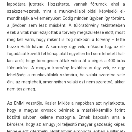
lapodás­ra jutot­tak. Hozzátette, van­nak fórumok, ahol a
szakszer­vezetek, mint a mun­kavál­lalói oldal kép­viselői el­
mondhat­ják a véleményüket. Eddig mind­en ügyben így történt,
a jövőben sem lesz másként. A túlóratörvény tekin­tetéb­en
ezek a viták már lezaj­lottak a törvény megszületése előtt, most
meg kell várni, hogy miként is fog működni a törvény – tette
hozzá Hol­lik István. A kormány úgy véli, működni fog, az el­
fogadását követő fél hónap alatt egyetl­en hírt sem lehetett hal­
lani arról, hogy tömeges­en álltak volna át a cégek a 400 órás
túlmunkára. A magyar kormány továbbra is úgy véli, ez egy
lehetőség a mun­kavál­lalók számára, ha valaki szeret­ne vele
élni, az meg­teheti, amen­nyib­en valaki ezt nem szeretné, akkor
nem teszi meg.
Az EMMI vezetője, Kasl­er Miklós a napok­ban azt nyilat­kozta,
hogy a magyar or­vosok bérének a másfél-kétmillió forint
közötti sávban kel­lene mozog­nia. Ennek kapcsán arra a
kérdésre, hogy az amúgy jól tel­jesítő magyar gaz­daság képes
lenne-e ezt kiter­melni, Hol­lik István el­mondta, ebben a pil­lanat­