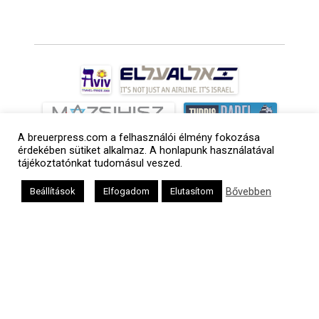
A breuerpress.com a felhasználói élmény fokozása
érdekében sütiket alkalmaz. A honlapunk használatával
tájékoztatónkat tudomásul veszed.
Bővebben
Beállítások
Elfogadom
Elutasítom
a
médiaszolgáltatási
tevékenységét a
Médiatanács a
Médiatanács
Támogatási
Programja