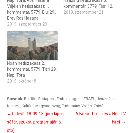
Napi Tóra, Ros Hasana
Háázinu hetiszakasz 5.
Vájéleh hetiszakasz 1.
kommentár, 5779. Tisri 12.
kommentár, 5779. Elul 29.,
2018. szeptember 21
Erev Ros Hasana
2019. szeptember 29
Noáh hetiszakasz 2.
kommentár, 5779. Tisri 29.
Napi Tóra
2018. október 8
Rovatok:
Belföld
,
Budapest
,
Emberi Jogok
,
IZRAEL
,
Jeruzsálem
,
Kiemelt
,
Kultúra
,
Magyarország
,
Tudomány
,
Vallás
,
Zsidó
Bejegyzés
←
hírlevél 18-09-13 (jom kipur,
A BreuerPress és a Heti TV
navigáció
sófár, szukot, programajánló,
hírei
→
stb)