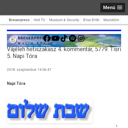
Menü
Breuerpress
Heti TV
Museum & Security
B'nai B'rith
Mazsiköm
Facebook
YouTube
TikTok
Spotify
Instagram
Vájéleh hetiszakasz 4. kommentár, 5779. Tisri
5. Napi Tóra
2018. szeptember 14 06:47
Napi Tóra
x