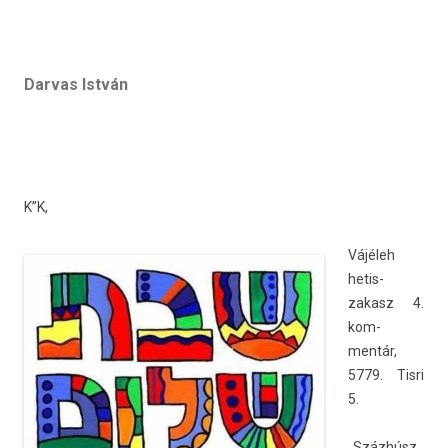
Darvas István
K”K,
Vájéleh
hetis­
zakasz 4.
kom­
mentár,
5779. Tisri
5.
„Százhúsz