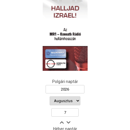
Polgári naptár
Héber naptár