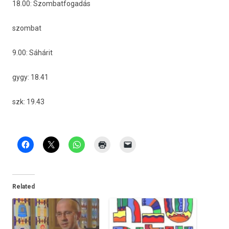
18.00: Szom­batfogadás
szom­bat
9.00: Sáhárit
gygy: 18.41
szk: 19.43
Related