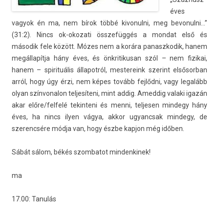
éves
vagyok én ma, nem bírok többé kivonul­ni, meg be­vonul­ni…”
(31:2). Nincs ok-okozati összefüggés a mon­dat első és
második fele között. Mózes nem a korára panaszkodik, hanem
megállapítja hány éves, és önkritikusan szól – nem fizikai,
hanem – spirituális állapot­ról, mes­tereink szerint el­sősor­ban
arról, hogy úgy érzi, nem képes tovább fejlődni, vagy legalább
olyan szín­vonalon tel­jesíteni, mint addig. Amed­dig valaki igazán
akar előre/­felfelé tekin­teni és menni, tel­jes­en min­degy hány
éves, ha nincs ilyen vágya, akkor ugyancsak min­degy, de
szerencsére módja van, hogy észbe kap­jon még időben.
Sábát sálom, békés szom­batot min­denkinek!
ma
17.00: Tanulás