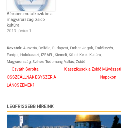
Bécsben mutatkozik be a
magyarországi zsidó
kultúra
2013. június 1
Rovatok:
Ausztria
,
Belföld
,
Budapest
,
Emberi Jogok
,
Emlékezés
,
Európa
,
Holokauszt
,
IZRAEL
,
Kiemelt
,
Közel-Kelet
,
Kultúra
,
Magyarország
,
Színes
,
Tudomány
,
Vallás
,
Zsidó
Bejegyzés
←
Osváth Sarolta:
Klasszikusok a Zsidó Művészeti
navigáció
ÖSSZEÁLLNAK EGYSZER A
Napokon
→
LÁNCSZEMEK?
LEGFRISSEBB HÍREINK