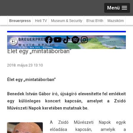
Menü
Breuerpress
Heti TV
Museum & Security
B'nai B'rith
Mazsiköm
Facebook
YouTube
TikTok
Spotify
Instagram
Élet egy „mintatáborban”
2018. május 23 13:10
Élet egy „min­tatábor­ban”
Be­nedek István Gábor író, újságíró elevenítet­te fel emlékeit
egy külön­leges kon­cert kapcsán, amelyet a Zsidó
Művészeti Napok keretében mutat­nak be.
A Zsidó Művészeti Napok egyik
előadása kapcsán, amelyik a