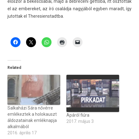
először a békéscsabai, majd a de­breceni gettóba, itt osztot­ták
el az em­bereket, az író családja nagyjából egyb­en maradt, így
jutot­tak el Theresienstadtba.
Related
Salkaházi Sára nővérre
emlékeztek a holokauszt
Apáról fiúra
áldozatainak emléknapja
2017. május 3
alkalmából
2016. április 17