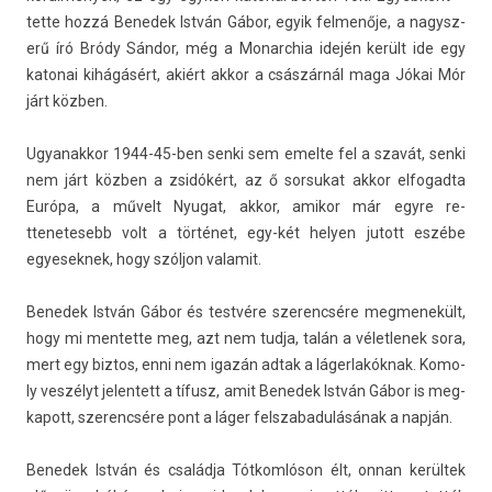
tette hozzá Be­nedek István Gábor, egyik fel­menője, a nagysz­
erű író Bródy Sándor, még a Monarchia idején került ide egy
katonai kihágásért, akiért akkor a császárnál maga Jókai Mór
járt közben.
Ugyanak­kor 1944-45-ben senki sem em­el­te fel a szavát, senki
nem járt közben a zsidókért, az ő sor­sukat akkor el­fogad­ta
Európa, a művelt Nyugat, akkor, amikor már egyre re­
ttenetesebb volt a történet, egy-két hely­en jutott eszébe
egyesek­nek, hogy szóljon valamit.
Be­nedek István Gábor és testvére szerencsére meg­menekült,
hogy mi men­tette meg, azt nem tudja, talán a vélet­lenek sora,
mert egy bi­ztos, enni nem igazán adtak a láger­lakók­nak. Komo­
ly veszélyt jelen­tett a tífusz, amit Be­nedek István Gábor is meg­
kapott, szerencsére pont a láger felszabadulásának a napján.
Be­nedek István és családja Tótkomlóson élt, onnan kerültek