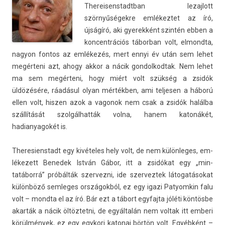
Thereisenstadtban lezaj­lott
szörnyűségekre em­lékez­tet az író,
újságíró, aki gyerek­ként szintén ebben a
kon­centrációs tábor­ban volt, el­mondta,
nagyon fon­tos az emlékezés, mert ennyi év után sem lehet
megérteni azt, ahogy akkor a nácik gon­dolkod­tak. Nem lehet
ma sem megérteni, hogy miért volt szükség a zsidók
üldözésére, ráadásul olyan mértékben, ami tel­jes­en a háború
ellen volt, hisz­en azok a vagonok nem csak a zsidók halálba
szállítását szolgálhatták volna, hanem katonákét,
hadianyagokét is.
Theresienstadt egy kivételes hely volt, de nem külön­leges, em­
lékezett Be­nedek István Gábor, itt a zsidókat egy „min­
tatáborrá” próbálták szer­vezni, ide szer­veztek látogatásokat
különböző sem­leges országokból, ez egy igazi Patyom­kin falu
volt – mondta el az író. Bár ezt a tábort egyfaj­ta jóléti köntösbe
akarták a nácik öltöz­tetni, de egyáltalán nem vol­tak itt em­beri
körülmények, ez egy egykori katonai börtön volt. Egyébként –