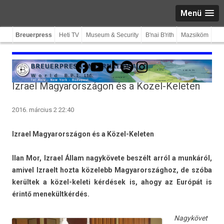
Menü
Breuerpress
Heti TV
Museum & Security
B'nai B'rith
Mazsiköm
Facebook
YouTube
TikTok
Spotify
Instagram
Izrael Magyarországon és a Közel-Keleten
2016. március 2 22:40
Iz­rael Magyarországon és a Közel-Keleten
Ilan Mor, Iz­rael Állam nagykövete beszélt arról a munkáról,
amivel Iz­raelt hozta közelebb Magyarország­hoz, de szóba
kerültek a közel-keleti kérdések is, ahogy az Európát is
érintő menekültkérdés.
Nagykövet