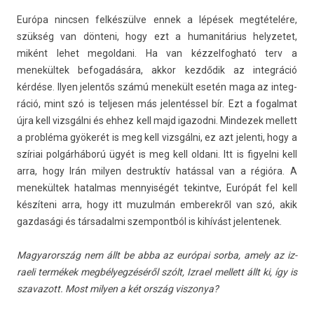
Európa nincs­en felkészülve ennek a lépések megtételére,
szükség van dönteni, hogy ezt a humanitárius helyzetet,
miként lehet megol­dani. Ha van kéz­zelfog­ható terv a
menekültek be­fogadására, akkor kezdődik az in­teg­ráció
kérdése. Ilyen jelen­tős számú menekült esetén maga az in­teg­
ráció, mint szó is tel­jes­en más jelen­téssel bír. Ezt a fogal­mat
újra kell vizsgálni és ehhez kell majd igazod­ni. Min­dezek mel­lett
a probléma gyökerét is meg kell vizsgálni, ez azt jelen­ti, hogy a
szíriai polgárháború ügyét is meg kell ol­dani. Itt is figyel­ni kell
arra, hogy Irán mily­en de­struk­tív hatással van a régióra. A
menekültek hatal­mas men­nyiségét tekintve, Európát fel kell
készíteni arra, hogy itt muzul­mán em­berek­ről van szó, akik
gaz­dasági és tár­sadal­mi szem­pontból is kihívást jelen­tenek.
Magyarország nem állt be abba az európai sorba, amely az iz­
raeli termékek megbélyegzéséről szólt, Iz­rael mel­lett állt ki, így is
szavazott. Most mily­en a két ország vis­zonya?