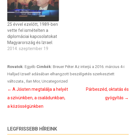
25 évvel ezelőtt, 1989-ben
vette fel ismételten a
diplomáciai kapcsolatokat
Magyarország és Izrael.
2014. szeptember 19
Rovatok:
Egyéb
Cimkék:
Breuer Péter Az interjú a 2016. március 4-i
Halljad Izrael! adásában elhangzott beszélgetés szerkesztett
változata.
,
Ilan Mor
,
Uncategorized
Bejegyzés
←
A Jóisten megtalálja a helyét
Párbeszéd, oktatás és
navigáció
a szívünkben, a családunkban,
gyógyítás
→
a közösségünkben
LEGFRISSEBB HÍREINK