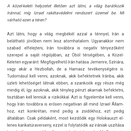
A közel-keleti helyzetet illetően azt látni, a világ barát­kozik
Iránnal, míg Iz­rael rakétavédelmi re­ndszert üzemel be. Mi
várható ezen a téren?
Azt látni, hogy a világ megbékél azzal a ténnyel, Irán a
belátható jövőben nem lesz atom­hatalom. Ugyanak­kor nem
szabad el­felej­teni, Irán továbbra is negatív tényezőként
szerepel a saját régiójában, az Öböl térségében, a Közel-
Keleten egyaránt. Meg­figyel­hető Irán hatása Jemen­re, Szíriára,
vagy akár a Hez­bollah, de a Hamasz tevékenységére is.
Tudomásul kell venni, azok­nak, akik be­fek­tetnek Iránba, akik
üzleti lehetőséget látnak ebben, a szankciók egy része még
min­dig él, így azok­nak, akik tényleg pénzt akar­nak be­fek­tetni,
tisztában kell lenniük a rizikókkal. Azt is figyelem­be kell venni,
hogy Irán továbbra is erősen negatívan áll mind Iz­rael Állam­
hoz, ezt konkrétan, mind pedig a zsidókhoz, ezt pedig
általában. Csak példaként, most kezdődik egy Holokauszt el­
lenes karikatúraver­seny, ezzel is folytatódik az irániak uszítása