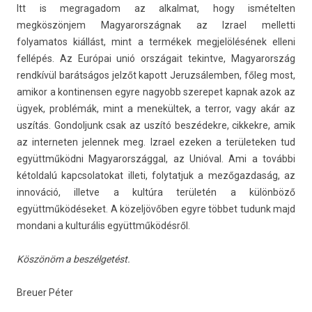
Itt is meg­ragadom az al­kal­mat, hogy is­mételt­en
megköszönjem Magyarország­nak az Iz­rael mel­letti
folyamatos kiállást, mint a termékek meg­jelölésének el­leni
fellépés. Az Európai unió országait tekintve, Magyarország
rendkívül barátságos jelzőt kapott Jeruz­sálemb­en, főleg most,
amikor a kon­tinens­en egyre nagyobb szerepet kap­nak azok az
ügyek, problémák, mint a menekültek, a ter­ror, vagy akár az
uszítás. Gon­doljunk csak az uszító beszédekre, cik­kekre, amik
az in­ter­net­en jelen­nek meg. Iz­rael ezek­en a területek­en tud
együttműködni Magyarországg­al, az Unióval. Ami a további
kétold­alú kapcsolatokat il­leti, folytat­juk a mezőgaz­daság, az
innováció, il­let­ve a kultúra területén a különböző
együttműködéseket. A közeljövőben egyre többet tudunk majd
mon­dani a kul­turális együttműködésről.
Köszönöm a beszélgetést.
Breu­er Péter