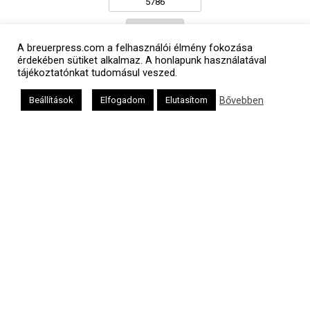
אב
A breuerpress.com a felhasználói élmény fokozása
érdekében sütiket alkalmaz. A honlapunk használatával
tájékoztatónkat tudomásul veszed.
Bővebben
Beállítások
Elfogadom
Elutasítom
Oldalunkat a Mazsök támogatja