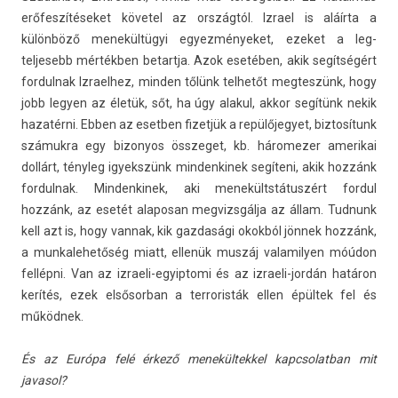
erőfeszítéseket követel az országtól. Iz­rael is aláírta a
különböző menekültügyi egyez­ményeket, ezeket a leg­
teljesebb mértékben bet­artja. Azok esetében, akik segítségért
for­dulnak Iz­rael­hez, mind­en tőlünk tel­hetőt meg­teszünk, hogy
jobb legy­en az életük, sőt, ha úgy al­akul, akkor segítünk nekik
hazatérni. Ebben az esetb­en fizet­jük a re­pülőjegyet, bi­ztosítunk
számukra egy bi­zonyos összeget, kb. háromez­er amerikai
dollárt, tényleg igyekszünk min­denkinek segíteni, akik hozzánk
for­dulnak. Min­denkinek, aki menekültstátuszért for­dul
hozzánk, az esetét al­aposan meg­vizsgál­ja az állam. Tud­nunk
kell azt is, hogy van­nak, kik gaz­dasági okokból jönnek hozzánk,
a mun­kalehetőség miatt, ellenük muszáj valamily­en móúdon
fellépni. Van az izraeli-egyiptomi és az izraeli-jordán határon
kerítés, ezek el­sősor­ban a ter­roris­ták ellen épültek fel és
működnek.
És az Európa felé érkező menekül­tekkel kapcsolat­ban mit
javasol?