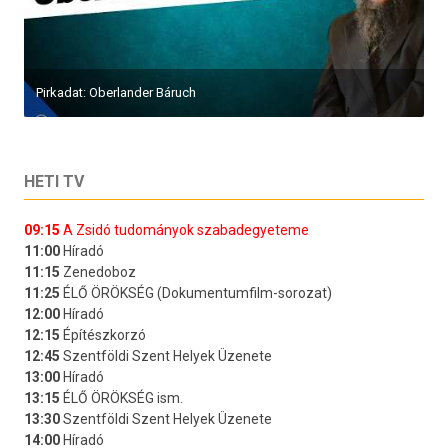
Pirkadat: Oberlander Báruch
HETI TV