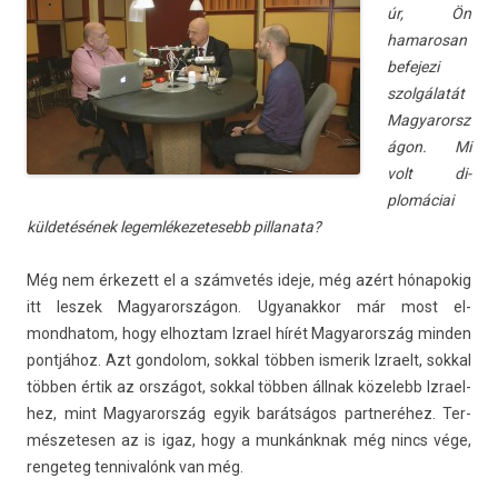
úr, Ön
hamarosan
be­fejezi
szolgálatát
Magyarorsz
ágon. Mi
volt di­
plomáciai
küldetésének legem­lékezetesebb pil­lanata?
Még nem érkezett el a számvetés ideje, még azért hónapokig
itt les­zek Magyarországon. Ugyanak­kor már most el­
mondhatom, hogy el­hoztam Iz­rael hírét Magyarország mind­en
pontjához. Azt gon­dolom, sokk­al többen is­merik Iz­raelt, sokk­al
többen értik az országot, sokk­al többen állnak közelebb Iz­rael­
hez, mint Magyarország egyik barátságos partneréhez. Ter­
mészetes­en az is igaz, hogy a munkánknak még nincs vége,
re­ngeteg ten­nivalónk van még.