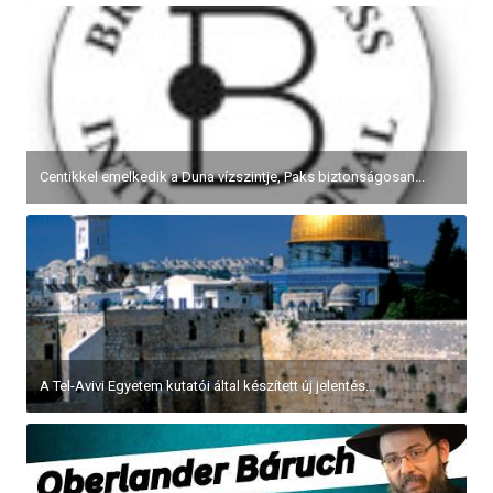
Centikkel emelkedik a Duna vízszintje, Paks biztonságosan...
A Tel-Avivi Egyetem kutatói által készített új jelentés...