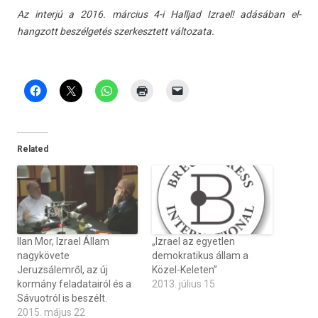
Az in­terjú a 2016. március 4-i Halljad Iz­rael! adásában el­
hangzott beszélgetés szer­kesztett vál­tozata.
Related
Ilan Mor, Izrael Állam
„Izrael az egyetlen
nagykövete
demokratikus állam a
Jeruzsálemről, az új
Közel-Keleten”
kormány feladatairól és a
2013. július 15
Sávuotról is beszélt.
2015. május 22