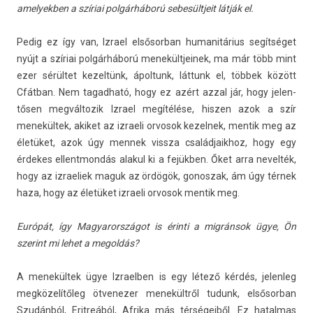
amelyekb­en a szíriai polgárháború sebesültjeit látják el.
Pedig ez így van, Iz­rael el­sősor­ban humanitárius segítséget
nyújt a szíriai polgárháború menekültjeinek, ma már több mint
ezer sérültet kezel­tünk, ápol­tunk, láttunk el, többek között
Cfátban. Nem tagad­ható, hogy ez azért azzal jár, hogy jelen­
tős­en meg­változik Iz­rael megítélése, hisz­en azok a szír
menekültek, akiket az iz­raeli or­vosok kezel­nek, men­tik meg az
életüket, azok úgy men­nek vissza család­jaik­hoz, hogy egy
érdekes el­lentmon­dás al­akul ki a fejükben. Őket arra nevel­ték,
hogy az iz­raeliek maguk az ördögök, gonos­zak, ám úgy térnek
haza, hogy az életüket iz­raeli or­vosok men­tik meg.
Európát, így Magyarországot is érinti a migránsok ügye, Ön
szerint mi lehet a megol­dás?
A menekültek ügye Iz­raelb­en is egy létező kérdés, jelen­leg
megközelítőleg ötvenez­er menekültről tudunk, el­sősor­ban
Szudánból, Erit­reából, Af­rika más térségeiből. Ez hatal­mas