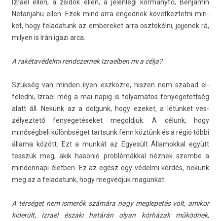
Iz­rael ellen, a zsidók ellen, a jelen­legi kormányfő, Be­njamin
Netan­jahu ellen. Ezek mind arra en­ged­nek követ­keztet­ni min­
ket, hogy feladatunk az em­bereket arra ösztökélni, jöj­jenek rá,
mily­en is Irán igazi arca.
A rakétavédelmi re­ndszer­nek Iz­raelb­en mi a célja?
Szükség van mind­en ilyen eszközre, hisz­en nem szabad el­
feled­ni, Iz­rael még a mai napig is folyamatos fenyegetettség
alatt áll. Nekünk az a dol­gunk, hogy ezeket, a létünket ves­
zélyez­tető fenyegetéseket megoldjuk. A célunk, hogy
minőségbeli különbséget tartsunk fenn köztünk és a régió többi
állama között. Ezt a munkát az Egyesült Államokk­al együtt
tesszük meg, akik hasonló problémákkal néznek szem­be a
min­dennapi életb­en. Ez az egész egy védelmi kérdés, nekünk
meg az a feladatunk, hogy megvédjük magun­kat.
A térséget nem ismerők számára nagy meg­lepetés volt, amikor
kiderült, Iz­rael északi határán olyan kórházak működnek,