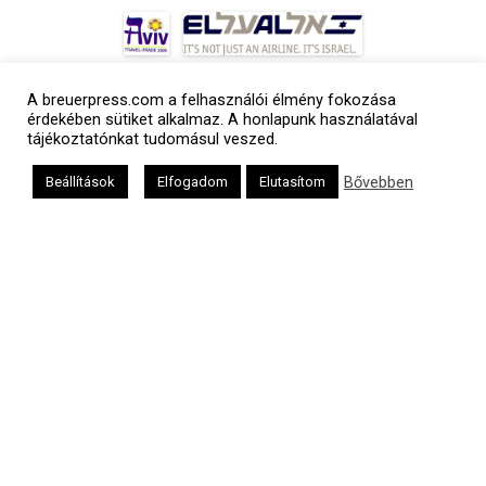
A breuerpress.com a felhasználói élmény fokozása
érdekében sütiket alkalmaz. A honlapunk használatával
tájékoztatónkat tudomásul veszed.
Bővebben
Beállítások
Elfogadom
Elutasítom
a
médiaszolgáltatási
tevékenységét a
Médiatanács a
Médiatanács
Támogatási
Programja
keretében
támogatja
Kapcsolat
Adatvédelem
Impresszum
Hirdetési árlista