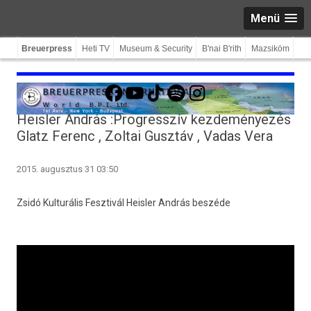
Menü
Breuerpress
Heti TV
Museum & Security
B'nai B'rith
Mazsiköm
Facebook
YouTube
TikTok
Spotify
Instagram
Heisler András :Progresszív kezdeményezés
Glatz Ferenc , Zoltai Gusztáv , Vadas Vera
2015. augusztus 31 03:50
Zsidó Kul­turális Fesztivál Heisl­er András beszéde