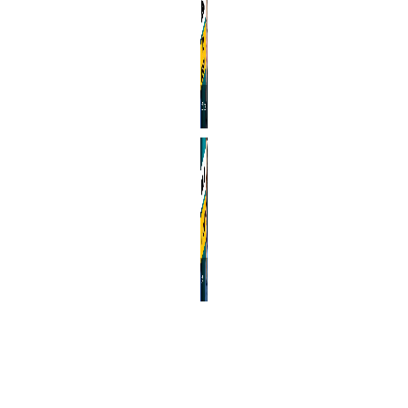
Pirkadat: Becsey Zsolt – Mi lesz a pótköltségvetésben?
Pirkadat: Kovács András