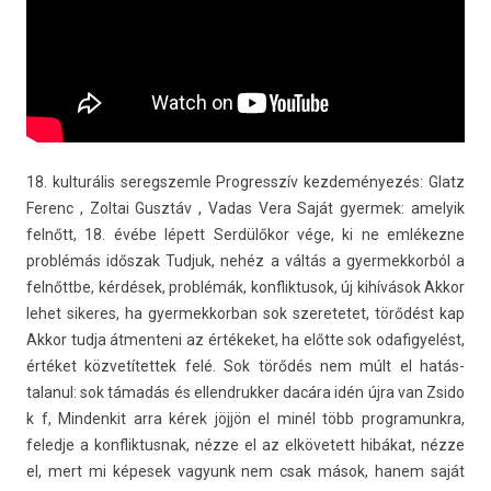
18. kul­turális seregszem­le Pro­gresszív kez­deményezés: Glatz
Ferenc , Zol­tai Gusztáv , Vadas Vera Saját gyer­mek: amelyik
felnőtt, 18. évébe lépett Serdülőkor vége, ki ne emlékezne
problémás időszak Tud­juk, nehéz a váltás a gyer­mekkor­ból a
felnőttbe, kérdések, problémák, konflik­tusok, új kihívások Akkor
lehet sikeres, ha gyer­mekkor­ban sok szeretetet, törődést kap
Akkor tudja átmen­teni az értékeket, ha előtte sok odafigyelést,
értéket köz­vetítet­tek felé. Sok törődés nem múlt el hatás­
talanul: sok támadás és el­lendrukk­er dacára idén újra van Zsido
k f, Min­denkit arra kérek jöjjön el minél több pro­gramunkra,
feled­je a konflik­tusnak, nézze el az el­követett hibákat, nézze
el, mert mi képesek vagyunk nem csak mások, hanem saját