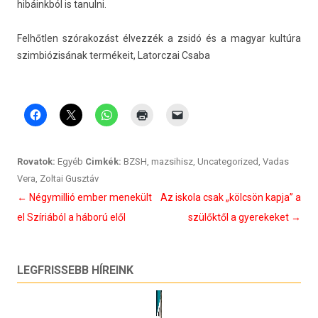
hibáinkból is tanul­ni.
Felhőtlen szórakozást élvezzék a zsidó és a magyar kultúra
szim­biózisának termékeit, Latorczai Csaba
Rovatok:
Egyéb
Cimkék:
BZSH
,
mazsihisz
,
Uncategorized
,
Vadas
Vera
,
Zoltai Gusztáv
Bejegyzés
←
Négymillió ember menekült
Az iskola csak „kölcsön kapja” a
navigáció
el Szíriából a háború elől
szülőktől a gyerekeket
→
LEGFRISSEBB HÍREINK