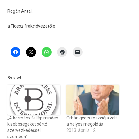
Rogán Antal,
a Fidesz frak­cióvezetője
Related
„A kormány fellép minden
Orbán gyors reakciója volt
kisebbségeket sértő
a helyes megoldás
szervezkedéssel
2013. április 12
szemben”