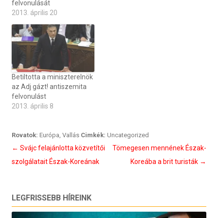
felvonulását
2013. április 20
Betiltotta a miniszterelnök
az Adj gázt! antiszemita
felvonulást
2013. április 8
Rovatok:
Európa
,
Vallás
Cimkék:
Uncategorized
Bejegyzés
←
Svájc felajánlotta közvetítői
Tömegesen mennének Észak-
navigáció
szolgálatait Észak-Koreának
Koreába a brit turisták
→
LEGFRISSEBB HÍREINK