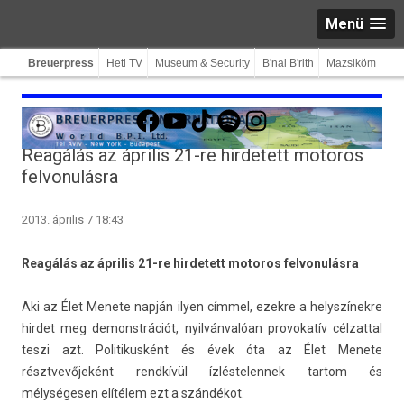
Menü
Breuerpress
Heti TV
Museum & Security
B'nai B'rith
Mazsiköm
Facebook
YouTube
TikTok
Spotify
Instagram
Reagálás az április 21-re hirdetett motoros
felvonulásra
2013. április 7 18:43
Reagálás az április 21-re hir­detett motoros fel­vonulás­ra
Aki az Élet Menete napján ilyen címmel, ezek­re a helys­zínek­re
hir­det meg de­monstrációt, nyilvánvalóan pro­vokatív cél­zatt­al
teszi azt. Politikus­ként és évek óta az Élet Menete
résztvevőjeként rendkívül ízlés­telen­nek tar­tom és
mélységesen elítélem ezt a szándékot.