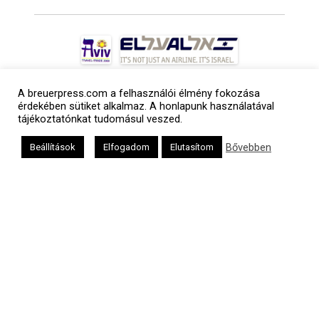
A breuerpress.com a felhasználói élmény fokozása
érdekében sütiket alkalmaz. A honlapunk használatával
tájékoztatónkat tudomásul veszed.
Bővebben
Beállítások
Elfogadom
Elutasítom
a
médiaszolgáltatási
tevékenységét a
Médiatanács a
Médiatanács
Támogatási
Programja
keretében
támogatja
Kapcsolat
Adatvédelem
Impresszum
Hirdetési árlista