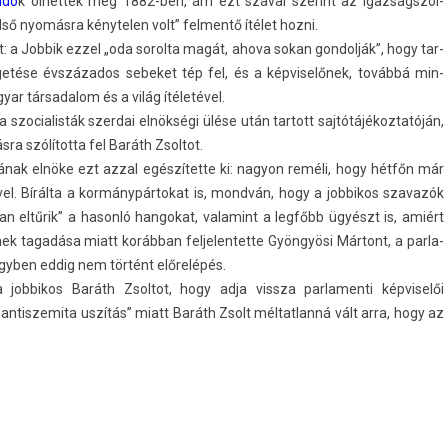
idó
k ölhették meg 1882-ben, ám ezt szavai szerint az igaz­ságszol­
ülső nyomásra kénytel­en volt” fel­mentő ítélet hozni.
: a Job­bik ezzel „oda sorol­ta magát, ahova sokan gon­dolják”, hogy tar­
legetése évszázados sebeket tép fel, és a kép­viselőnek, továbbá min­
yar tár­sadalom és a világ ítéletével.
zocialis­ták szer­dai elnökségi ülése után tar­tott saj­tótájékoz­tatóján,
a szólította fel Baráth Zsol­tot.
csának elnöke ezt azzal egészítette ki: nagyon reméli, hogy hétfőn már
vel. Bírálta a kor­mánypár­tokat is, mondván, hogy a job­bikos szavazók
 eltűrik” a hasonló han­gokat, valamint a legfőbb ügyészt is, amiért
nek tagadása miatt korábban fel­jelen­tette Gyöngyösi Mártont, a par­la­
 ügyben eddig nem történt előrelépés.
b­bikos Baráth Zsol­tot, hogy adja vissza par­lamen­ti kép­viselői
nti­szemita uszítás” miatt Baráth Zsolt mél­tatlanná vált arra, hogy az