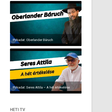
Pirkadat: Oberlander Báruch
Pirkadat: Seres Attila – A hét értékelése
HETI TV