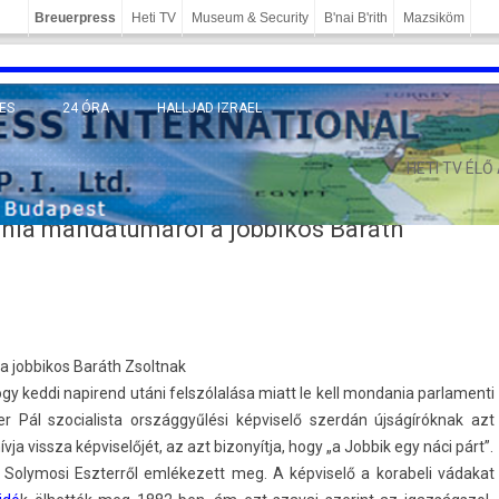
Breuerpress
Heti TV
Museum & Security
B'nai B'rith
Mazsiköm
ES
24 ÓRA
HALLJAD IZRAEL
MÁNY
HETI TV ÉLŐ
ania mandátumáról a jobbikos Baráth
a job­bikos Baráth Zsoltnak
 keddi napirend utáni felszólalása miatt le kell mon­dania par­lamen­ti
r Pál szocialis­ta országgyűlési kép­viselő szerdán újságíróknak azt
 vissza kép­viselőjét, az azt bi­zonyít­ja, hogy „a Job­bik egy náci párt”.
Sol­ymosi Eszter­ről em­lékezett meg. A kép­viselő a korabeli vádakat