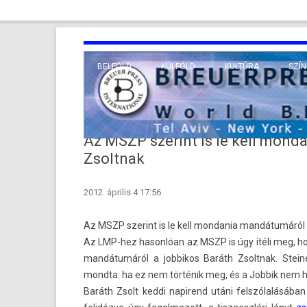
BELFÖLD
KÜLFÖLD
KULTÚRA
SZÍN
EURÓPA
TUDO
VALLÁS
KÖZEL-KELET
Az MSZP szerint is le kell mond
TÁVOL-KELET
Zsoltnak
TENGERENTÚL
2012. április 4 17:56
Az MSZP szerint is le kell mon­dania mandátumáról 
Az LMP-hez hason­lóan az MSZP is úgy ítéli meg, hogy
mandátumáról a job­bikos Baráth Zsoltnak. Stein­e
mondta: ha ez nem történik meg, és a Job­bik nem hívja
Baráth Zsolt keddi napirend utáni felszólalásában 