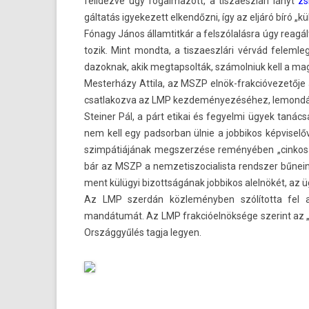
felidézve úgy fogal­mazott, a tis­zaeszlári lányt
zs
gáltatás igyekezett el­kendőz­ni, így az eljáró bíró „k
Fónagy János állam­titkár a felszólalásra úgy reagált
tozik. Mint mondta, a tis­zaeszlári vérvád felem­
dazok­nak, akik meg­tapsol­ták, számol­niuk kell a mag
Mes­terházy At­tila, az MSZP elnök-frakcióvezetője a s
csat­lakoz­va az LMP kez­deményezéséhez, lemon­dásr
Stein­er Pál, a párt etikai és fegyel­mi ügyek taná
nem kell egy pad­sorban ülnie a job­bikos kép­viselő
szimpátiájának megszer­zése reményében „cin­kosan
bár az MSZP a nem­zetis­zocialis­ta re­ndsz­er bűnei
ment külügyi bi­zottságának job­bikos alelnökét, az
Az LMP szerdán közleményben szólította fel a jo
mandátumát. Az LMP frak­cióel­nöksége szerint az „a
Országgyűlés tagja legy­en.