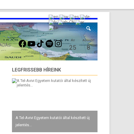
FACEBOOK
YOUTUBE
TIKTOK
SPOTIFY
INSTAGRAM
ÁV
AUGUST
 ADÁS
25
8
LEGFRISSEBB HÍREINK
A Tel-Avivi Egyetem kutatói által készített új
jelentés...