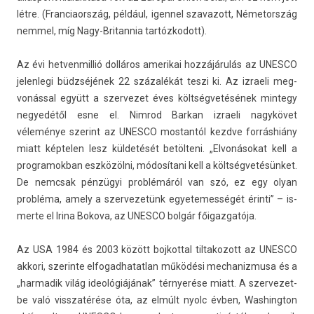
létre. (Fran­ciaország, például, igen­nel szavazott, Németország
nem­mel, míg Nagy-Britannia tar­tózkodott).
Az évi het­venmil­lió dolláros amerikai hozzájárulás az UN­ES­CO
jelen­legi büdzséjének 22 százalékát teszi ki. Az iz­raeli meg­
vonáss­al együtt a szer­vezet éves költségvetésének min­tegy
negyedétől esne el. Nim­rod Bar­kan iz­raeli nagykövet
véleménye szerint az UN­ES­CO mos­tantól kezdve forráshiány
miatt kép­tel­en lesz küldetését betölteni. „Elvonásokat kell a
pro­gramok­ban eszközölni, módosítani kell a költségvetésünket.
De nemcsak pénzügyi problémáról van szó, ez egy olyan
probléma, amely a szer­vezetünk egyetemes­ségét érinti” – is­
merte el Irina Bokova, az UN­ES­CO bolgár főigaz­gatója.
Az USA 1984 és 2003 között boj­kott­al til­takozott az UN­ES­CO
ak­kori, szerin­te el­fogad­hatat­lan működési mech­aniz­musa és a
„har­madik világ ideológiájának” térnyerése miatt. A szer­vezet­
be való visszatérése óta, az elmúlt nyolc évben, Was­hington