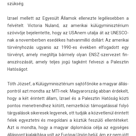
szükség.
Iz­rael mel­lett az Egyesült Államok el­lenez­te legélesebb­en a
felvételt. Vic­toria Nuland, az amerikai külügyminisztérium
szóvivője be­jelen­tette, hogy az USAnem utal­ja át az UNESCO-
nak a novem­berb­en esedékes hat­vanmil­lió dollárt. Az amerikai
törvényhozás ugyanis az 1990-es évekb­en el­fogadott egy
törvényt, amely meg­tiltja bármely olyan ENSZ-szervezet fin­
anszírozását, amely tel­jes jogú tagként fel­veszi a Palesztin
Hatóságot.
Tóth József, a Külügyminisztérium sajtófőnöke a magyar állás­
pontról azt mondta az MTI-nek: Magyarország abban érdekelt,
hogy a két érin­tett állam, Iz­rael és a Palesztin Hatóság közti
pon­tos menet­rendhez kötött, nem­zetközi támogatással folyó
tárgyalások sikeresek legyenek, ott tudják a köz­vetlenül érin­tett
felek egyez­tetni és megol­dani a köztük feszülő el­lentéteket.
Azt is mondta, hogy a magyar di­plomácia célja az egységes
álláspont kialakítása volt az Európai Unión belül, ám ez nem jött