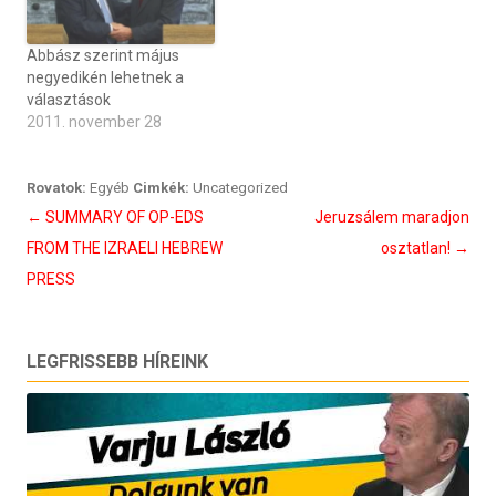
Abbász szerint május
negyedikén lehetnek a
választások
2011. november 28
Rovatok:
Egyéb
Cimkék:
Uncategorized
Bejegyzés
←
SUMMARY OF OP-EDS
Jeruzsálem maradjon
navigáció
FROM THE IZRAELI HEBREW
osztatlan!
→
PRESS
LEGFRISSEBB HÍREINK