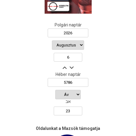
Polgári naptár
Héber naptár
אב
Oldalunkat a Mazsök támogatja