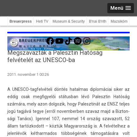
Menü
Breuerpress
Heti TV
Museum & Security
B'nai B'rith
Mazsiköm
Facebook
YouTube
TikTok
Spotify
Instagram
Megszavazták a Palesztin Hatóság
felvételét az UNESCO-ba
2011. november 1 00:26
A UNESCO-tagfelvételi döntés hatal­mas di­plomáciai siker az
eddig csak meg­figyelői státus­ban lévő Palesztin Hatóság
számára,
mely azon dol­gozik, hogy Palesztinát az ENSZ tel­jes
jogú tagjává tegye (erről novem­berb­en szavaz majd a Bi­zton­
sági Tanács). Igen­nel 107, nem­mel 14 ország szavazott, 52
állam tar­tózkodott – köztük Magyarország is. A fel­vétel­hez a
jelen­lévők két­harmados többségének támogatására volt