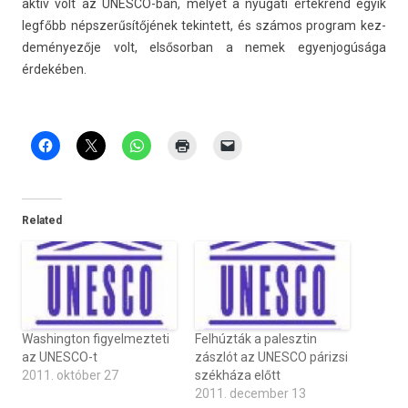
aktív volt az UNESCO-ban, melyet a nyugati értékrend egyik
legfőbb népszerűsítőjének tekin­tett, és számos pro­gram kez­
deményezője volt, el­sősor­ban a nemek egyen­jogúsága
érdekében.
Related
Washington figyelmezteti
Felhúzták a palesztin
az UNESCO-t
zászlót az UNESCO párizsi
2011. október 27
székháza előtt
2011. december 13