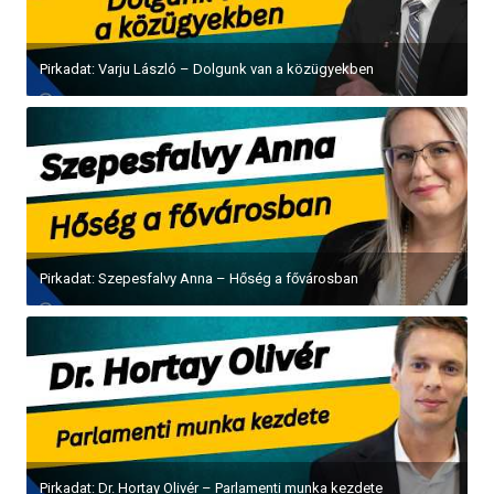
Pirkadat: Varju László – Dolgunk van a közügyekben
Pirkadat: Szepesfalvy Anna – Hőség a fővárosban
Pirkadat: Dr. Hortay Olivér – Parlamenti munka kezdete