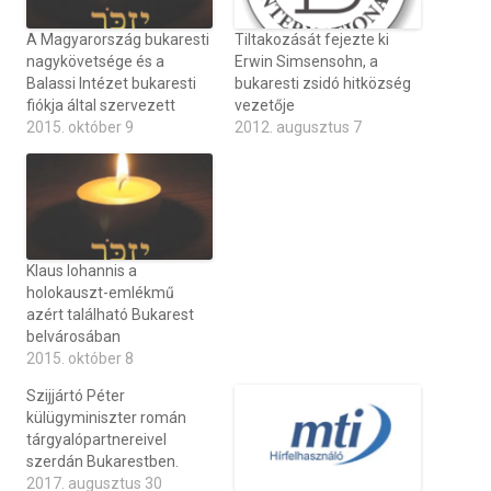
A Magyarország bukaresti
Tiltakozását fejezte ki
nagykövetsége és a
Erwin Simsensohn, a
Balassi Intézet bukaresti
bukaresti zsidó hitközség
fiókja által szervezett
vezetője
2015. október 9
2012. augusztus 7
Klaus Iohannis a
holokauszt-emlékmű
azért található Bukarest
belvárosában
2015. október 8
Szijjártó Péter
külügyminiszter román
tárgyalópartnereivel
szerdán Bukarestben.
2017. augusztus 30