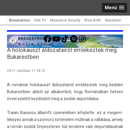
Menü
Breuerpress
Heti TV
Museum & Security
B'nai B'rith
Mazsiköm
Facebook
YouTube
TikTok
Spotify
Instagram
A holokauszt áldozatairól emlékeztek meg
Bukarestben
2011. október 11 18:12
A romániai holokauszt áldozatairól em­lékez­tek meg kedd­en
Bukarestb­en abból az al­kalom­ból, hogy Romániában hetv­en
évvel ezelőtt kezdődött meg a zsidók de­por­tálása.
Traian Bases­cu államfő üzenetében kifej­tette: ez a megem­
lékezés annak a szomorú történelmi múltnak a vállalása, amely
a román zsidók Dnyeszter­en túli területre való de­por­tálásának