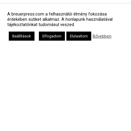
Polgári naptár
A breuerpress.com a felhasználói élmény fokozása
érdekében sütiket alkalmaz. A honlapunk használatával
tájékoztatónkat tudomásul veszed.
Bővebben
Beállítások
Elfogadom
Elutasítom
Héber naptár
אב
Oldalunkat a Mazsök támogatja