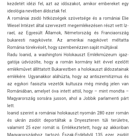
kez­detét idézi fel, azt az idős­zakot, amikor em­bereket egy
ideológia nevében áldoz­tak fel.
A romániai zsidó hitközségek szövetsége és a romániai Elie
Wiesel Intézet által szer­vezett megem­lékezés­en részt vett Iz­
rael, az Egyesült Államok, Németország és Fran­ciaország
bukares­ti nagykövete. Az amerikai nagykövet mél­tatta
Románia törekvését, hogy szem­benézz­en saját múltjával.
Radu Ioanid, a was­hingtoni Holokauszt Emlékmúzeum igaz­
gatója üdvözölte, hogy a román kormány két évvel ezelőtt
emlékművet állít­tatott Bukarestb­en a holokauszt áldozatainak
emlékére. Ugyanak­kor aláhúzta, hogy az anti­szemitiz­mus és
az egykori fasiszta vezetők kul­tusza még min­dig jelen van
Romániában, amelyet óva in­tett attól, hogy – mint mondta –
Magyarország sorsára jus­son, ahol a Job­bik par­lamen­ti párt
lett.
Ioanid szerint a romániai holokauszt nyomán 280 ezer román
és ukrán zsidót de­por­táltak a Dnyeszter­en túli területre,
valamint 25 ezer romát is. Em­lékez­tetett, hogy az ak­koriban
Magyarország­hoz tar­tozó Észak-Erdélyből 135 ezer zsidót