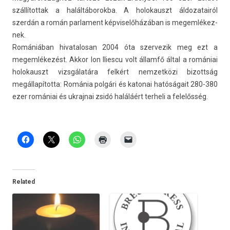
szál­lítot­tak a halál­táborok­ba. A holokauszt áldozatairól
szerdán a román par­la­ment kép­viselőházában is megem­lékez­
nek.
Romániában hivatalosan 2004 óta szer­vezik meg ezt a
megem­lékezést. Akkor Ion Il­ies­cu volt államfő által a romániai
holokauszt vizsgálatára felkért nem­zetközi bi­zottság
megállapította: Románia polgári és katonai hatóságait 280-380
ezer romániai és uk­rajnai zsidó haláláért ter­heli a felelősség.
Related