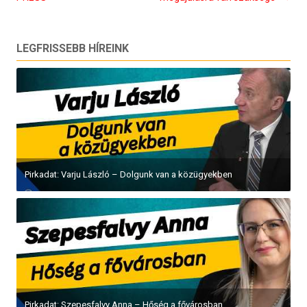
LEGFRISSEBB HÍREINK
Pirkadat: Varju László – Dolgunk van a közügyekben
Pirkadat: Szepesfalvy Anna – Hőség a fővárosban