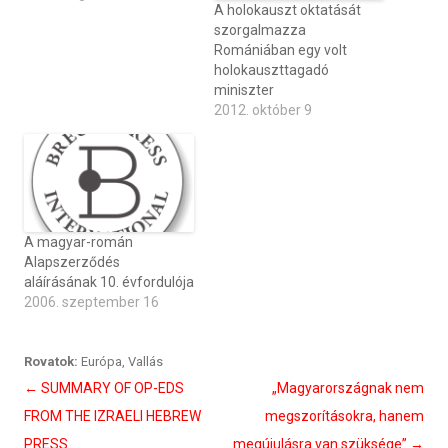
A holokauszt oktatását
szorgalmazza
Romániában egy volt
holokauszttagadó
miniszter
2012. október 9
A magyar-román
Alapszerződés
aláírásának 10. évfordulója
2006. szeptember 16
Rovatok:
Európa
,
Vallás
Bejegyzés
←
SUMMARY OF OP-EDS
„Magyarországnak nem
navigáció
FROM THE IZRAELI HEBREW
megszorításokra, hanem
PRESS
megújulásra van szüksége”
→