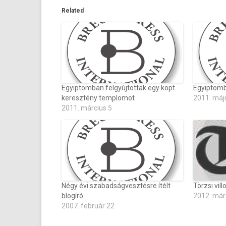
Related
Egyiptomban felgyújtottak egy kopt
Egyiptomba
keresztény templomot
2011. máj
2011. március 5
Négy évi szabadságvesztésre ítélt
Törzsi vil
blogíró
2012. már
2007. február 22