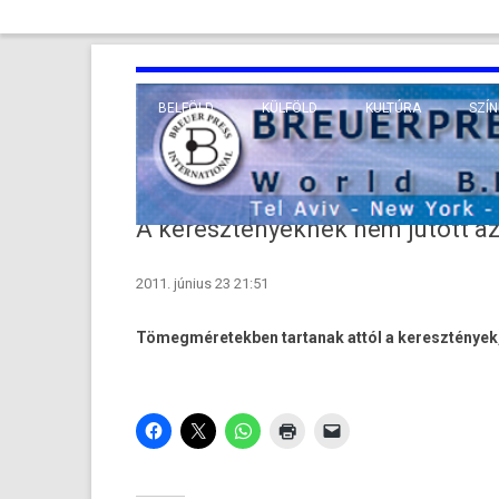
BELFÖLD
KÜLFÖLD
KULTÚRA
SZÍN
EURÓPA
TUDO
VALLÁS
KÖZEL-KELET
A keresztényeknek nem jutott az
TÁVOL-KELET
2011. június 23 21:51
TENGERENTÚL
Tömegméretekben tartanak attól a keresztények, 