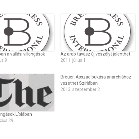
n a vallási villongások
Az arab tavasz új veszélyt jelenthet
us 9
2011. július 1
Breuer: Asszad bukása anarchiához
vezethet Szíriában
2013. szeptember 2
longások Líbiában
cius 29