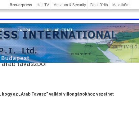
Breuerpress
Heti TV
Museum & Security
B'nai B'rith
Mazsiköm
ES
24 ÓRA
HALLJAD IZRAEL
MÁNY
HETI TV ÉLŐ
 arab tavaszból
hogy az „Arab Tavasz” vallási villongásokhoz vezethet