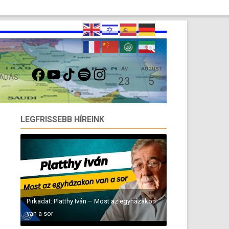
FACEBOOK
YOUTUBE
TIKTOK
SPOTIFY
INSTAGRAM
ÁV
AUGUST
 ADÁS
23
5
LEGFRISSEBB HÍREINK
Pirkadat: Platthy Iván – Most az egyházakon
van a sor