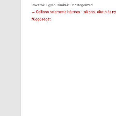
Rovatok:
Egyéb
Cimkék:
Uncategorized
Bejegyzés
←
Galliano beismerte hármas – alkohol, altató és n
navigáció
függőségét,