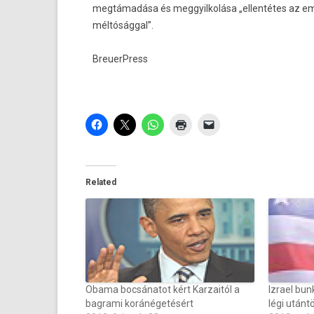
megtámadása és meg­gyil­kolása „el­lentétes az em­
méltósággal”.
BreuerPress
Related
Obama bocsánatot kért Karzaitól a
Izrael bu
bagrami koránégetésért
légi utánt