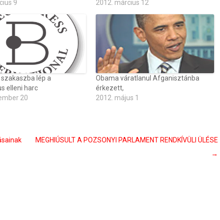
cius 9
2012. március 12
 szakaszba lép a
Obama váratlanul Afganisztánba
s elleni harc
érkezett,
ember 20
2012. május 1
ásainak
MEGHIÚSULT A POZSONYI PARLAMENT RENDKÍVÜLI ÜLÉSE
→