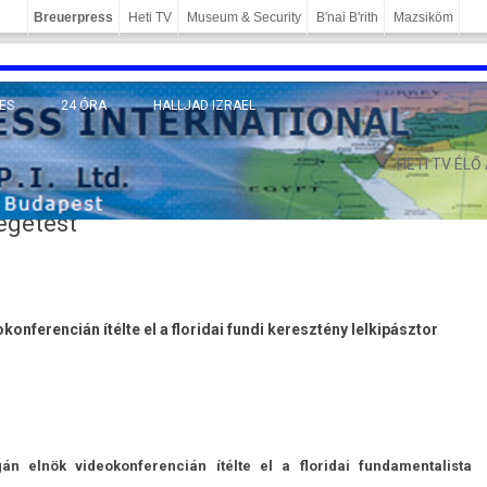
Breuerpress
Heti TV
Museum & Security
B'nai B'rith
Mazsiköm
ES
24 ÓRA
HALLJAD IZRAEL
MÁNY
HETI TV ÉLŐ
égetést
­feren­cián ítélte el a floridai fundi keresztény lel­kipásztor
lnök videokon­feren­cián ítélte el a floridai fund­amen­talis­ta