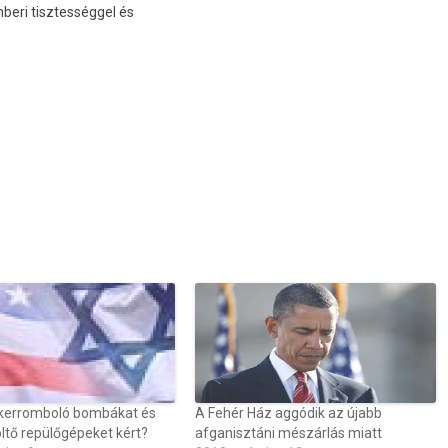
beri tisztes­séggel és
nkerromboló bombákat és
A Fehér Ház aggódik az újabb
öltő repülőgépeket kért?
afganisztáni mészárlás miatt