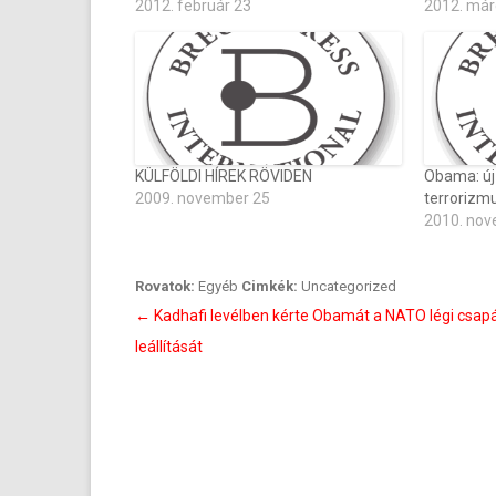
2012. február 23
2012. már
KÜLFÖLDI HÍREK RÖVIDEN
Obama: új
2009. november 25
terrorizmu
2010. nov
Rovatok:
Egyéb
Cimkék:
Uncategorized
Bejegyzés
←
Kadhafi levélben kérte Obamát a NATO légi csap
navigáció
leállítását