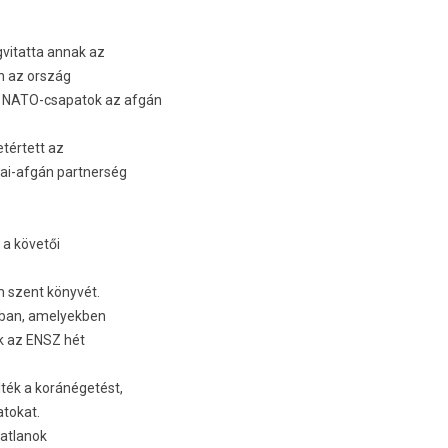
vitat­ta annak az
én az ország
s NATO-csapatok az afgán
tértett az
ai-afgán partner­ség
 a követői
ám szent könyvét.
­ban, amelyekb­en
ük az ENSZ hét
ték a koránégetést,
atokat.
at­lanok