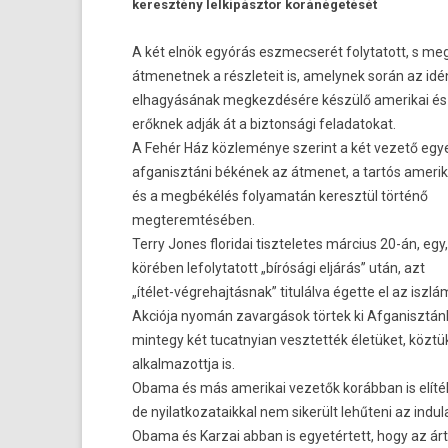
keresztény lel­kipásztor koránégetését
A két elnök egyórás eszmec­serét folytatott, s meg­
átmenet­nek a részleteit is, amelynek során az id
el­hagyásának meg­kezdésére készülő amerikai é
erőknek adják át a bi­zton­sági feladatokat.
A Fehér Ház közleménye szerint a két vezető egye
af­ganisztáni békének az átmenet, a tartós amerik
és a megbékélés folyamatán keresztül történő
meg­terem­téséb­en.
Terry Jones floridai tiszteletes március 20-án, egy,
körében lefolytatott „bírósági eljárás” után, azt
„ítélet-végrehajtásnak” titulálva égette el az iszl
Akciója nyomán zavar­gások törtek ki Af­ganisztán
min­tegy két tucat­nyian vesztet­ték életüket, közt
al­kal­mazottja is.
Obama és más amerikai vezetők korábban is elítél
de nyilat­kozataikk­al nem sikerült lehűteni az in­dul
Obama és Kar­zai abban is egyetértett, hogy az árt