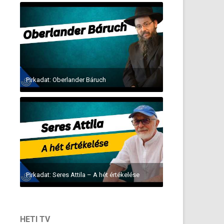
Pirkadat: Oberlander Báruch
Pirkadat: Seres Attila – A hét értékelése
HETI TV