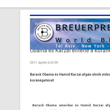
BELFÖLD
KÜLFÖLD
KULTÚRA
SZÍN
EURÓPA
TUDO
VALLÁS
KÖZEL-KELET
Obama és Karzai elítélte a korán
TÁVOL-KELET
2011. április 6 23:59
TENGERENTÚL
Barack Obama és Hamid Kar­zai afgán elnök videokon
koránégetését
Barack Obama amerikai és Hamid Kar­zai afgán e