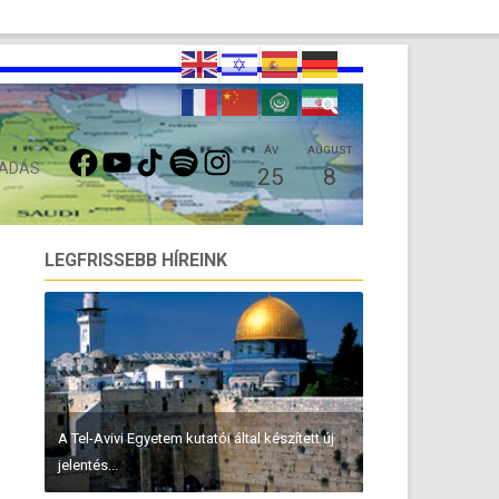
FACEBOOK
YOUTUBE
TIKTOK
SPOTIFY
INSTAGRAM
ÁV
AUGUST
 ADÁS
25
8
LEGFRISSEBB HÍREINK
A Tel-Avivi Egyetem kutatói által készített új
jelentés...