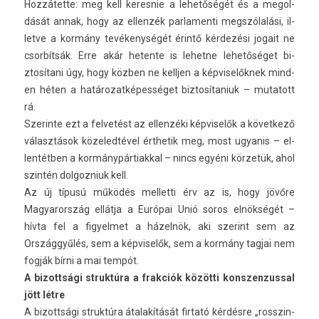
Hozzátette: meg kell keres­nie a lehetőségét és a megol­
dását annak, hogy az el­lenzék par­lamen­ti megszólalási, il­
let­ve a kormány tevékenységét érintő kérdezési jogait ne
csorbítsák. Erre akár heten­te is lehet­ne lehetőséget bi­
ztosítani úgy, hogy közben ne kellj­en a kép­viselők­nek mind­
en héten a határozat­képes­séget bi­ztosítaniuk – mutatott
rá.
Szerin­te ezt a fel­vetést az el­lenzéki kép­viselők a követ­kező
választások közeled­tével érthetik meg, most ugyanis – el­
lentétb­en a kor­mánypár­tiakk­al – nincs egyéni körzetük, ahol
szintén dol­gozniuk kell.
Az új típusú működés mel­letti érv az is, hogy jövőre
Magyarország ellátja a Európai Unió soros elnökségét –
hívta fel a figyel­met a házelnök, aki szerint sem az
Országgyűlés, sem a kép­viselők, sem a kormány tag­jai nem
fogják bírni a mai tempót.
A bi­zottsági struk­túra a frak­ciók közötti konszen­zuss­al
jött létre
A bi­zottsági struk­túra átalakítását fir­tató kérdésre „rosszin­