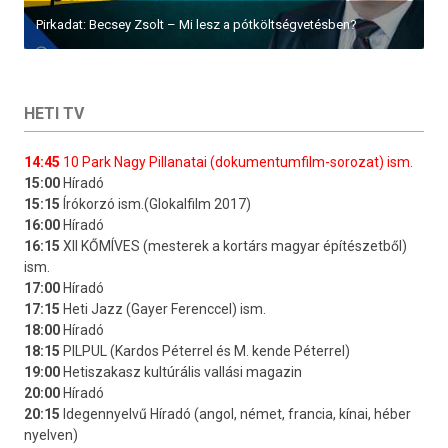
Pirkadat: Becsey Zsolt – Mi lesz a pótköltségvetésben?
HETI TV