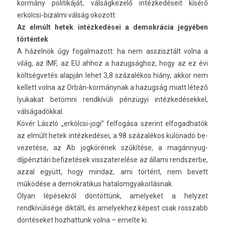
kormány politikáját, vál­ságkezelő intézkedéseit kísérő
erkölcsi-bizalmi válság okozott.
Az elmúlt hetek intézkedései a de­mok­rácia jegyében
történtek
A házelnök úgy fogal­mazott: ha nem as­szisztált volna a
világ, az IMF, az EU ahhoz a hazug­sághoz, hogy az ez évi
költségvetés alapján lehet 3,8 százalékos hiány, akkor nem
kel­lett volna az Orbán-kormánynak a hazug­ság miatt létező
lyukakat betömni rendkívüli pénzügyi in­téz­kedések­kel,
válságadókkal.
Kövér László „erkölcsi-jogi” fel­fogása szerint el­fogad­hatók
az elmúlt hetek intézkedései, a 98 százalékos különadó be­
vezetése, az Ab jogkörének szűkítése, a magán­nyug­
díjpénztári be­fizetések visszaterelése az állami re­ndszer­be,
azzal együtt, hogy min­daz, ami történt, nem be­vett
működése a de­mok­ratikus hatalom­gyakor­lásnak.
Olyan lépésekről döntöttünk, amelyeket a helyzet
rendkívülisége diktált, és amelyek­hez képest csak rosszabb
döntéseket hoz­hattunk volna – em­el­te ki.