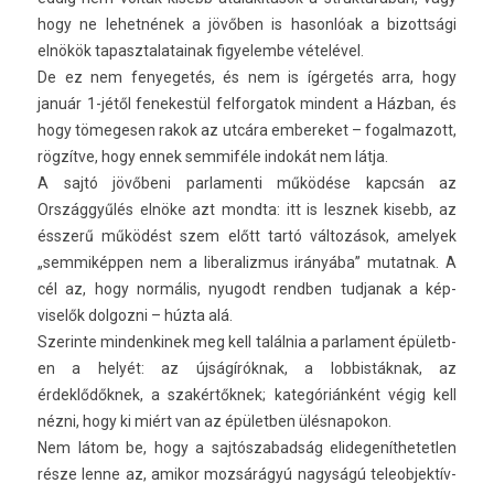
hogy ne lehet­nének a jövőben is hason­lóak a bi­zottsági
elnökök tapasztalatainak figyelem­be vételével.
De ez nem fenyegetés, és nem is ígérgetés arra, hogy
január 1-jétől fenekes­tül fel­forgatok min­dent a Házban, és
hogy tömeges­en rakok az utcára em­bereket – fogal­mazott,
rögzítve, hogy ennek sem­miféle indokát nem látja.
A sajtó jövőbeni par­lamen­ti működése kapcsán az
Országgyűlés elnöke azt mondta: itt is lesznek kisebb, az
ésszerű működést szem előtt tartó változások, amelyek
„sem­miképp­en nem a li­beraliz­mus irányába” mutat­nak. A
cél az, hogy normális, nyugodt re­ndb­en tud­janak a kép­
viselők dol­gozni – húzta alá.
Szerin­te min­denkinek meg kell találnia a par­la­ment épületb­
en a helyét: az újságíróknak, a lob­bisták­nak, az
érdeklődőknek, a szakértőknek; kategóriánként végig kell
nézni, hogy ki miért van az épületb­en ülés­napokon.
Nem látom be, hogy a saj­tószabad­ság elidegenít­hetetl­en
része lenne az, amikor mozsárágyú nagyságú teleob­jektív­