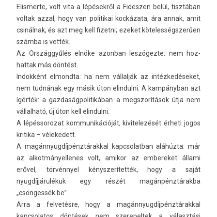
Elis­merte, volt vita a lépésekről a Fidesz­en belül, tisztában
vol­tak azzal, hogy van politikai kockázata, ára annak, amit
csinálnak, és azt meg kell fizet­ni; ezeket köteles­ségszerű­en
számba is vették.
Az Országgyűlés elnöke azon­ban leszögezte: nem hoz­
hattak más döntést.
In­dok­ként el­mondta: ha nem vállalják az intézkedéseket,
nem tudnának egy másik úton elin­dulni. A kampányban azt
ígérték: a gaz­daság­politikában a megszorítások útja nem
vál­lalható, új úton kell elin­dulni.
A lépés­sorozat kom­munikációját, kivitelezését érheti jogos
kritika – vélekedett.
A magán­nyug­díjpénztárakk­al kapcsolat­ban aláhúzta: már
az al­kot­mányel­lenes volt, amikor az em­bereket állami
erővel, törvénnyel kénys­zerítet­ték, hogy a saját
nyugdíjjárulékuk egy részét magánpénztárakba
„csöngessék be”.
Arra a fel­vetés­re, hogy a magán­nyug­díjpénztárakk­al
kapcsolatos döntések nem szerepel­tek a választási