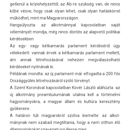
getlenül a krízis­helyzet­től; az Ab-re szükség van, de nincs
kőbe vésve, hogy csak olyan lehet, csak olyan hatáskörrel
működhet, mint ma Magyarországon.
Han­gsúlyoz­ta: az al­kot­mánny­al kapcsolat­ban saját
véleményét mondja, még nincs döntés az al­ap­vető politikai
kér­désekb­en.
Az egy- vagy két­kamarás par­la­ment kérdéséről úgy
vélekedett: van­nak érvek a két­kamarás par­la­ment mel­lett,
ám annak lét­rehozásáv­al nehez­en meg­válas­zolható
kérdéseket nyitnának ki.
Példának mondta: az új par­la­ment már el­fogad­ta a 200 fős
Országgyűlés lét­rehozásáról szóló törvényt.
A Szent Koronával kapcsolat­ban Kövér László aláhúzta: az
új al­kot­mány pre­am­bulumának utal­nia kell a történelmi
hagyományok­ra, a magyar állam és kultúra keresztény
gyökereire.
A határon túli magyarok­ról szólva kiemel­te: az al­kot­
mánynak nem szabad meg­tiltania, hogy a nem otthon élő
állam­polgárokat szavazati jog il­les­se meg.