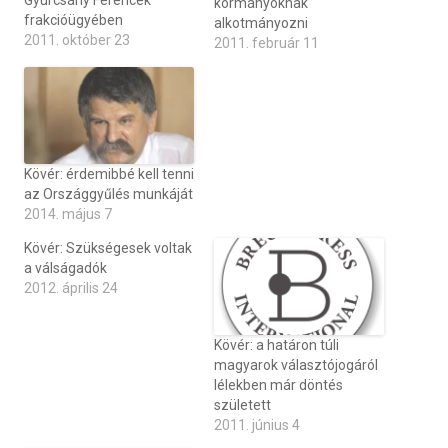
Gyurcsány Ferencék
kormányoknak
frakcióügyében
alkotmányozni
2011. október 23
2011. február 11
Kövér: érdemibbé kell tenni
az Országgyűlés munkáját
2014. május 7
Kövér: Szükségesek voltak
a válságadók
2012. április 24
Kövér: a határon túli
magyarok választójogáról
lélekben már döntés
született
2011. június 4