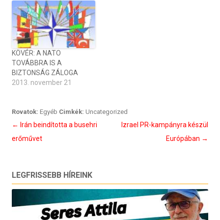
KÖVÉR: A NATO
TOVÁBBRA IS A
BIZTONSÁG ZÁLOGA
2013. november 21
Rovatok:
Egyéb
Cimkék:
Uncategorized
Bejegyzés
←
Irán beindította a busehri
Izrael PR-kampányra készül
navigáció
erőművet
Európában
→
LEGFRISSEBB HÍREINK