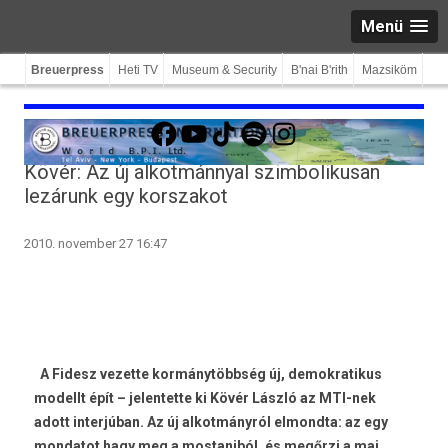
Menü
Breuerpress
Heti TV
Museum & Security
B'nai B'rith
Mazsiköm
Facebook
YouTube
TikTok
Spotify
Instagram
Kövér: Az új alkotmánnyal szimbolikusan
lezárunk egy korszakot
2010. november 27 16:47
A Fidesz vezette kormánytöbbség új, demokratikus
modellt épít – jelentette ki Kövér László az MTI-nek
adott interjúban. Az új alkotmányról elmondta: az egy
mondatot hagy meg a mostaniból, és megőrzi a mai