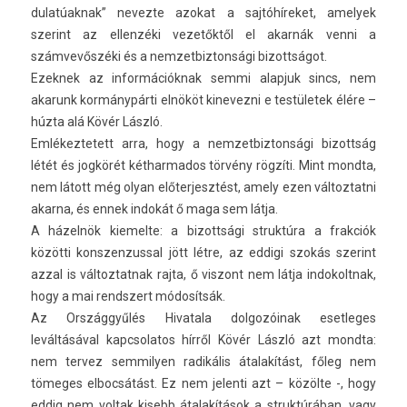
dulatúak­nak” nevez­te azokat a sajtóhíreket, amelyek
szerint az el­lenzéki vezetőktől el akarnák venni a
számvevőszéki és a nem­zetbiz­tonsági bi­zottságot.
Ezek­nek az in­for­mációk­nak semmi al­ap­juk sincs, nem
akarunk kormánypárti elnököt kinevez­ni e testületek élére –
húzta alá Kövér László.
Em­lékez­tetett arra, hogy a nem­zetbiz­tonsági bi­zottság
létét és jogkörét két­harmados törvény rögzíti. Mint mondta,
nem látott még olyan előter­jesztést, amely ezen vál­toztat­ni
akar­na, és ennek indokát ő maga sem látja.
A házelnök kiemel­te: a bi­zottsági struk­túra a frak­ciók
közötti konszen­zuss­al jött létre, az ed­digi szokás szerint
azzal is vál­toztat­nak rajta, ő vis­zont nem látja in­dokoltnak,
hogy a mai re­ndszert módosítsák.
Az Országgyűlés Hivatala dol­gozóinak eset­leges
leváltásával kapcsolatos hírről Kövér László azt mondta:
nem ter­vez sem­mily­en radikális átalakítást, főleg nem
tömeges el­bocsátást. Ez nem jelen­ti azt – közölte -, hogy
eddig nem vol­tak kisebb átalakítások a struk­túrában, vagy