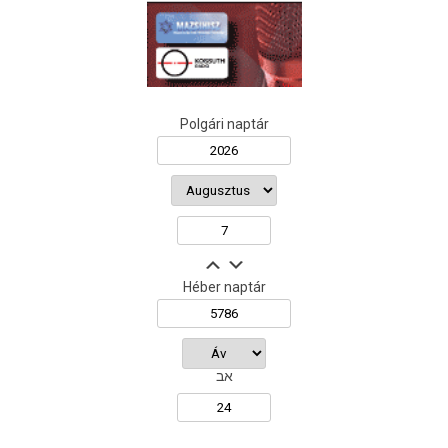
Polgári naptár
Héber naptár
אב