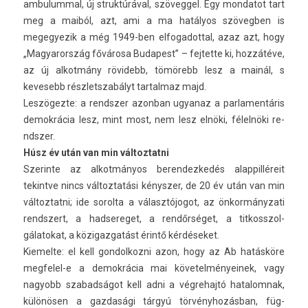
am­bulumm­al, új struk­túráv­al, szöveg­gel. Egy mon­datot tart
meg a maiból, azt, ami a ma hatályos szövegb­en is
megegyezik a még 1949-ben el­fogadott­al, azaz azt, hogy
„Magyarország fővárosa Budapest” – fej­tette ki, hozzátéve,
az új al­kot­mány rövidebb, tömörebb lesz a mainál, s
kevesebb részletszabályt tar­talmaz majd.
Leszögezte: a re­ndsz­er azon­ban ugyanaz a par­lamen­táris
de­mok­rácia lesz, mint most, nem lesz elnöki, félelnöki re­
ndsz­er.
Húsz év után van min vál­toztat­ni
Szerin­te az al­kot­mányos be­ren­dezkedés al­ap­pilléreit
tekintve nincs vál­toztatási kénysz­er, de 20 év után van min
vál­toztat­ni; ide sorol­ta a választójogot, az önkor­mányzati
re­ndszert, a had­sereget, a rendőrséget, a tit­kosszol­
gálatokat, a közigaz­gatást érintő kérdéseket.
Kiemel­te: el kell gon­dolkoz­ni azon, hogy az Ab hatásköre
megfelel-e a de­mok­rácia mai követel­ményeinek, vagy
nagyobb szabad­ságot kell adni a vég­rehajtó hatalom­nak,
különösen a gaz­dasági tárgyú törvényhozásban, füg­