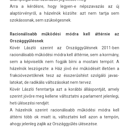
Arra a kérdésre, hogy legyen-e népszavazás az új
alaptörvényről, a házelnök közölte: azt nem tartja sem
szokásos­nak, sem szük­séges­nek.
Racionálisabb működési módra kell áttérnie az
Országgyűlésnek
Kövér László szerint az Országgyűlésnek 2011-ben
racionálisabb működési módra kell áttérnie, sem a kormány,
sem a kép­viselők nem fogják bírni a mos­tani tempót. A
házelnök leszögezte: a Ház jövő évi működését illetően a
frak­cióvezetők­nek tesz az ésszerűsítést szolgáló javas­
latokat, de radikális változásokat nem ter­vez.
Kövér László fenntartja azt a korábbi állás­pontját, amely
szerint jövőre meg kel­lene vál­toztat­ni a par­la­ment jelen­legi,
heti ülésezési rendjét.
A házelnök szerint racionálisabb működési módra kell
áttérni több ok miatt is, vál­toztat­ni kell azon a tempón,
ahogy jelen­leg zaj­lik az Országgyűlés ülésezése.