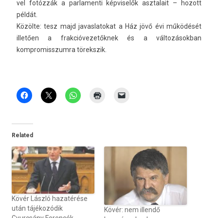
vel fotózzák a par­lamen­ti kép­viselők as­ztalait – hozott
példát.
Közölte: tesz majd javas­latokat a Ház jövő évi működését
illetően a frak­cióvezetők­nek és a vál­tozások­ban
kompromisszum­ra törekszik.
Related
Kövér László hazatérése
után tájékozódik
Kövér: nem illendő