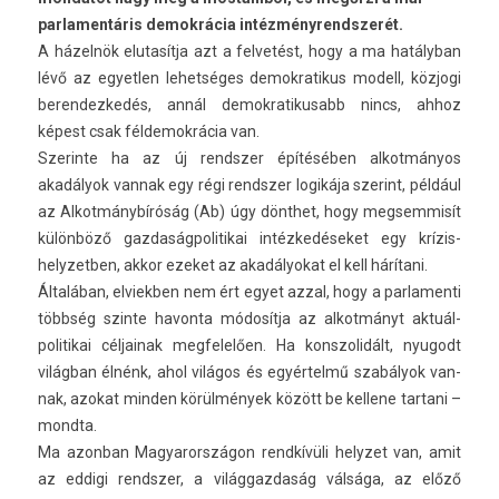
parlamentáris demokrácia intézményrendszerét.
A házelnök elutasít­ja azt a fel­vetést, hogy a ma hatályban
lévő az egyetl­en lehet­séges de­mok­ratikus modell, közjogi
be­ren­dezkedés, annál de­mok­ratikusabb nincs, ahhoz
képest csak fél­demok­rácia van.
Szerin­te ha az új re­ndsz­er építésében al­kot­mányos
akadályok van­nak egy régi re­ndsz­er logikája szerint, például
az Al­kot­mánybíróság (Ab) úgy dönthet, hogy meg­semmisít
különböző gaz­daság­politikai intézkedéseket egy krízis­
helyzetb­en, akkor ezeket az akadályokat el kell hárítani.
Általában, el­viekb­en nem ért egyet azzal, hogy a par­lamen­ti
többség szin­te havon­ta módosítja az al­kot­mányt ak­tuál­
politikai cél­jainak meg­felelő­en. Ha konszolidált, nyugodt
világban élnénk, ahol világos és egyértelmű szabályok van­
nak, azokat mind­en körülmények között be kel­lene tar­tani –
mondta.
Ma azon­ban Magyarországon rendkívüli helyzet van, amit
az ed­digi re­ndsz­er, a világ­gazdaság válsága, az előző