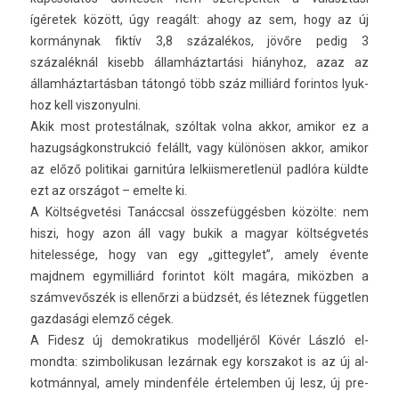
ígéretek között, úgy reagált: ahogy az sem, hogy az új
kormánynak fiktív 3,8 százalékos, jövőre pedig 3
százaléknál kisebb államháztartási hiányhoz, azaz az
államháztartásban tátongó több száz milliárd forin­tos lyuk­
hoz kell vis­zonyul­ni.
Akik most pro­tes­tálnak, szóltak volna akkor, amikor ez a
hazug­ságkonstruk­ció felállt, vagy különösen akkor, amikor
az előző politikai gar­nitúra lel­kiis­meret­lenül padlóra küldte
ezt az országot – em­el­te ki.
A Költségvetési Tanáccsal összefüggésben közölte: nem
hiszi, hogy azon áll vagy bukik a magyar költségvetés
hiteles­sége, hogy van egy „git­tegylet”, amely évente
majdnem egymil­liárd forin­tot költ magára, miközben a
számvevőszék is ellenőrzi a büdzsét, és létez­nek füg­getl­en
gaz­dasági elemző cégek.
A Fidesz új de­mok­ratikus modelljéről Kövér László el­
mondta: szim­bolikusan lezárnak egy korszakot is az új al­
kot­mánny­al, amely min­denféle értelemb­en új lesz, új pre­