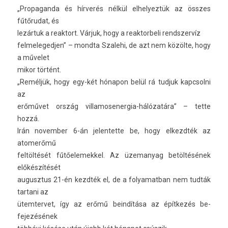
„Pro­pagan­da és hírverés nélkül el­helyez­tük az összes
fűtőrudat, és
lezártuk a rea­ktort. Várjuk, hogy a rea­ktor­beli re­ndszer­víz
fel­melegedj­en” – mondta Szalehi, de azt nem közölte, hogy
a művelet
mikor történt.
„Reméljük, hogy egy-két hónapon belül rá tud­juk kapcsol­ni
az
erőművet ország villamosenergia-hálózatára” – tette
hozzá.
Irán novemb­er 6-án jelen­tette be, hogy el­kezdték az
atomerőmű
feltöltését fűtőelemek­kel. Az üzemanyag betöltésének
előkészítését
augusztus 21-én kezdték el, de a folyamat­ban nem tudták
tar­tani az
ütem­tervet, így az erőmű beindítása az építkezés be­
fejezésének