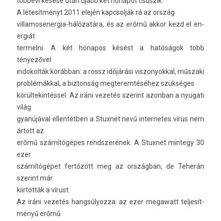
többévi késése után újabb két hónapot csúszik.
A létesítményt 2011 elején kapcsol­ják rá az ország
villamosenergia-hálózatára, és az erőmű akkor kezd el en­
er­giát
ter­melni. A két hónapos késést a hatóságok több
tényezővel
in­dokol­ták korábban: a rossz időjárási vis­zonyokk­al, műszaki
problémákkal, a bi­zton­ság meg­terem­téséhez szükséges
körül­tekin­téssel. Az iráni vezetés szerint azon­ban a nyugati
világ
gyanújával el­lentétb­en a Stux­net nevű in­ter­netes vírus nem
ártott az
erőmű számítógépes re­ndszerének. A Stux­net min­tegy 30
ezer
számítógépet fertőzött meg az országban, de Teherán
szerint már
kiir­tották a vírust.
Az iráni vezetés han­gsúlyoz­za: az ezer megawatt tel­jesít­
ményű erőmű