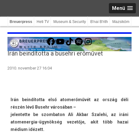
Menü
Breuerpress
Heti TV
Museum & Security
B'nai B'rith
Mazsiköm
Facebook
YouTube
TikTok
Spotify
Instagram
Irán beindította a busehri erőművet
2010. november 27 16:04
Irán beindította első atomerőművét az ország déli
részén lévő Busehr városában –
jelen­tette be szom­baton Ali Akbar Szalehi, az iráni
atomenergia-ügynökség vezetője, akit több hazai
médium idézett.