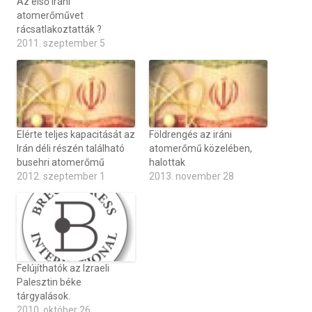
Az első iráni
atomerőművet
rácsatlakoztatták ?
2011. szeptember 5
Elérte teljes kapacitását az
Földrengés az iráni
Irán déli részén található
atomerőmű közelében,
busehri atomerőmű
halottak
2012. szeptember 1
2013. november 28
Felújíthatók az Izraeli
Palesztin béke
tárgyalások.
2010. október 26