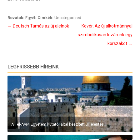
Rovatok:
Egyéb
Cimkék:
Uncategorized
Bejegyzés
←
Deutsch Tamás az új alelnök
Kövér: Az új alkotmánnyal
navigáció
szimbolikusan lezárunk egy
korszakot
→
LEGFRISSEBB HÍREINK
A Tel-Avivi Egyetem kutatói által készített új jelentés...