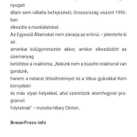
nyugati
állam sem vál­lalta be­fejezését, Oros­zország vis­zont 1995-
ben
el­kezdte a mun­kálatokat.
Az Egyesült Államokat nem zavar­ja az erőmű – jelen­tette ki
az
amerikai külügyminiszt­er akkor, amikor el­kezdődött az
üzemanyag
betöltése a rea­ktor­ba. „Nekünk nem a buseh­ri rea­ktorr­al van
gon­dunk,
hanem a natan­zi létesítménnyel és a tit­kos gyárukk­al Kom
környékén
és más olyan helyek­kel, ahol szerin­tünk atom­fegyv­er pro­
gramot
folytat­nak” – mondta Hil­la­ry Clin­ton.
BreuerPress-info