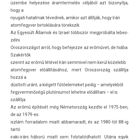
üzembe helyezése áram­termelés céljából azt bi­zonyít­ja,
hogy a
nyugati hatal­mak téved­nek, amikor azt állítják, hogy Irán
atom­fegyv­er bi­rtok­lására törekszik.
Az Egyesült Államok és Iz­rael többször megpróbálta lebes­
zélni
Oros­zországot arról, hogy be­fejez­ze az erőművet, de hiába.
Szakértők
szerint az erőmű létével Irán sem­mivel nem kerül közelebb
atom­fegyv­er előállításához, mert Oros­zország szállítja
hozzá a
dúsított uránt, a kiégett fűtőelemeket pedig – amelyek­ből
fegyver­minőségű plutóniumot lehet­ne előállítani – el is
szállítja.
Az erőmű építését még Németország kezdte el 1975-ben,
de az 1979-es
iszlám for­radalom miatt ab­bamaradt, és az 1980-tól 88-ig
tartó
iraki-iráni háború miatt sem folytatód­hatott. Utána egyik