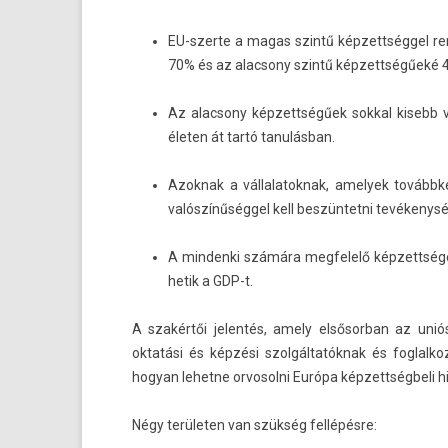
EU-szerte a magas szintű kép­zettség­gel re
70% és az al­ac­sony szintű kép­zettségűeké 
Az al­ac­sony kép­zettségűek sokk­al kisebb
életen át tartó tanulásban.
Azok­nak a vál­lalatok­nak, amelyek továbbké
valószínűséggel kell be­szün­tetni tevékenys
A min­denki számára meg­felelő kép­zettsége
hetik a GDP-t.
A szakértői jelen­tés, amely el­sősor­ban az unió
oktatási és képzési szolgáltatóknak és fog­lalkoz­t
hogyan lehet­ne or­vosol­ni Európa kép­zettség­beli 
Négy területen van szükség fellépésre: