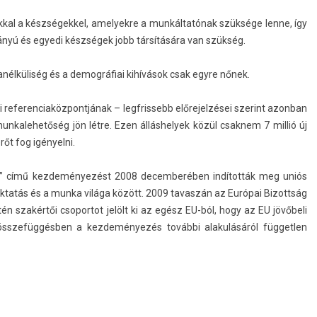
kk­al a készségek­kel, amelyek­re a munkáltatónak szüksége lenne, így
ányú és egyedi készségek jobb társítására van szükség.
él­küliség és a de­mog­ráfiai kihívások csak egyre nőnek.
e­feren­ciaköz­pontjának – legfris­sebb előrejel­zései szerint azon­ban
un­kalehetőség jön létre. Ezen állás­helyek közül csak­nem 7 millió új
t fog igényel­ni.
” című kez­deményezést 2008 de­cem­beréb­en indították meg uniós
 oktatás és a munka világa között. 2009 tavas­zán az Európai Bi­zottság
tén szakértői csopor­tot jelölt ki az egész EU-ból, hogy az EU jövőbeli
 összefüggésben a kez­deményezés további al­akulásáról füg­getl­en