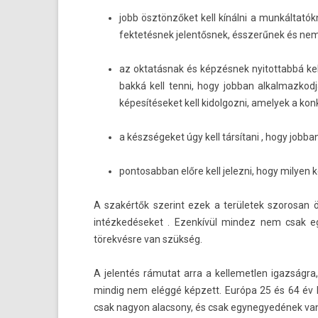
jobb ösztönzőket kell kínálni a munkáltatók
fek­tetés­nek jelen­tősnek, ésszerűnek és nem 
az oktatásnak és képzésnek nyitot­tabbá kell
bakká kell tenni, hogy job­ban al­kal­mazkod
képesítéseket kell kidol­gozni, amelyek a kon
a készségeket úgy kell társítani , hogy job­b
pon­tosab­ban előre kell jelez­ni, hogy mily­e
A szakértők szerint ezek a területek szorosan 
intézkedéseket . Ezenkívül min­dez nem csak eg
törekvésre van szükség.
A jelen­tés rámutat arra a kel­lemetl­en igazsá
min­dig nem eléggé képzett. Európa 25 és 64 év 
csak nagyon al­ac­sony, és csak egynegyedének van