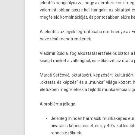
jelen­tés han­gsúlyoz­za, hogy az em­berek­nek me
valamint job­ban össze kell han­gol­ni az oktatást é
meg­felelő kom­binációját, és pon­tosab­ban előre ke
A jelen­tés az egyik leg­fontosabb eredménye az E
nevezésű menet­rendjének.
Vladimír Špidla, fog­lalkoz­tatásért felelős bi­ztos
kisegít min­ket a váltságból, és előkészíti az utat 
Maroš Šefčovič, oktatásért, képzésért, kultúráért 
„oktatás és képzés” és a „munka” világa között, 
életükben meg­felel­nek a fejlődő mun­kaerőpiac ig
A probléma jel­lege:
Jelen­leg mind­en har­madik mun­kaképes európ
hivatalos képesítéssel, és így 40%-kal kisebb
re­ndel­kezők­nek.