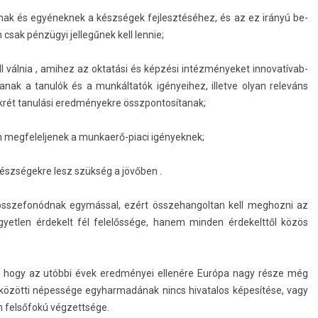
nak és egyének­nek a készségek fej­lesztéséhez, és az ez irányú be­
csak pénzügyi jel­legűnek kell len­nie;
 válnia , amihez az oktatási és képzési in­téz­ményeket in­novatívab­
­janak a tanulók és a munkáltatók igényeihez, il­let­ve olyan releváns
krét tanulási ered­mények­re összpon­tosítanak;
an meg­felel­jenek a munkaerő-piaci igények­nek;
n készségekre lesz szükség a jövőben .
összefonód­nak egymással, ezért összehan­goltan kell meg­hozni az
yetl­en érdekelt fél felelőssége, hanem mind­en érdekelttől közös
gra, hogy az utóbbi évek eredményei ellenére Európa nagy része még
közötti népessége egyhar­madának nincs hivatalos képesítése, vagy
 felsőfokú vég­zettsége.