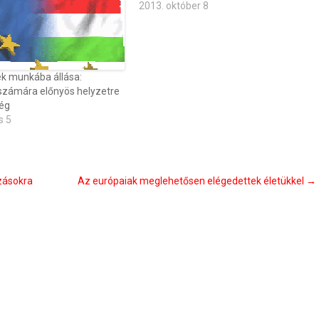
2013. október 8
k munkába állása:
számára előnyös helyzetre
ég
s 5
zásokra
Az európaiak meglehetősen elégedettek életükkel
→