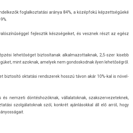
­ndel­kezők fog­lalkoz­tatási aránya 84%, a középfokú kép­zettségűeké
49%.
 valószínűséggel fej­lesztik készségeiket, és vesznek részt az egész
pzési lehetőséget bi­ztosítanak al­kal­mazot­taik­nak, 2,5-szer kisebb
égüket, mint azok­nak, amelyek nem gon­doskod­nak ilyen lehetőségről.
t bi­ztosító oktatási re­ndszerek hosszú távon akár 10%-kal is növel­
s és nem­zeti döntéshozóknak, vál­lalatok­nak, szakszer­vezetek­nek,
atási szol­gálatok­nak szól, konkrét aján­lásokk­al áll elő arról, hogy
hiányosságait.