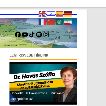
FACEBOOK
YOUTUBE
TIKTOK
SPOTIFY
INSTAGRAM
ÁV
AUGUST
 ADÁS
24
6
LEGFRISSEBB HÍREINK
Pirkadat: Dr. Havas Szófia – Munkaerő
utánpótlása az...