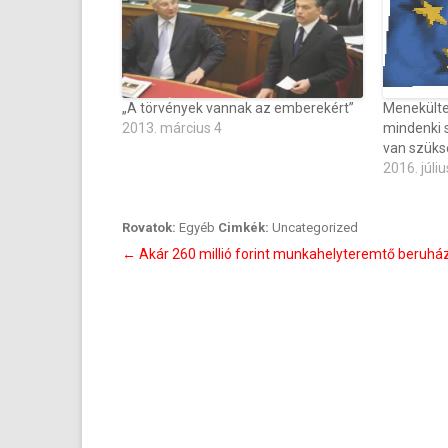
„A törvények vannak az emberekért”
Menekülte
2013. március 4
mindenki 
van szüks
2016. júliu
Rovatok:
Egyéb
Cimkék:
Uncategorized
Bejegyzés
←
Akár 260 millió forint munkahelyteremtő beruhá
navigáció