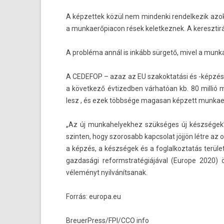
A kép­zettek közül nem min­denki re­ndel­kezik azo
a mun­kaerőpiacon rések kelet­keznek. A keresztir
A probléma annál is inkább sürgető, mivel a mun­kan
A CEDEFOP – azaz az EU szakok­tatási és -képzési r
a követ­kező évtizedb­en várhatóan kb. 80 millió m
lesz , és ezek többsége magasan képzett mun­kaerő
„Az új mun­kahelyek­hez szükséges új készségek
szint­en, hogy szorosabb kapcsolat jöjjön létre az
a képzés, a készségek és a fog­lalkoz­tatás terüle
gaz­dasági re­formstratégiájáv­al (Europe 2020)
véleményt nyil­vánít­sanak.
Forrás: europa.eu
BreuerPress/FPI/CCO info