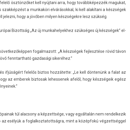
g­felelő ösztönzőket kell nyújtani arra, hogy továbbképezzék magukat,
s szakképzést a mun­kaköri el­várásokk­al, ki kell alakítani a készségek
ll jelez­ni, hogy a jövőben mily­en készségekre lesz szükség.
urópai Bi­zottság „Az új mun­kahelyek­hez szükséges új készségek” el­
 a követ­kezőképp­en fogal­mazott: „A készségek fej­lesztése rövid távon
a jövő fenntartható gaz­dasági sikeréhez.”
és ifjúságért felelős bi­ztos hozzátette: „Le kell döntenünk a falat az
hogy az em­berek bi­ztosak lehes­senek afelől, hogy készségeik egész
ényeinek.”
ainak túl al­ac­sony a kép­zettsége, vagy egyáltalán nem re­ndel­kezik
 az esélyük a fog­lalkoz­tatottság­ra, mint a középfokú vég­zettség­gel