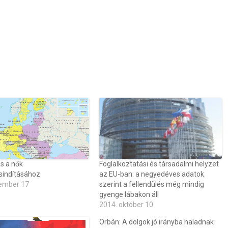
s a nők
Foglalkoztatási és társadalmi helyzet
ásindításához
az EU-ban: a negyedéves adatok
ember 17
szerint a fellendülés még mindig
gyenge lábakon áll
2014. október 10
Orbán: A dolgok jó irányba haladnak