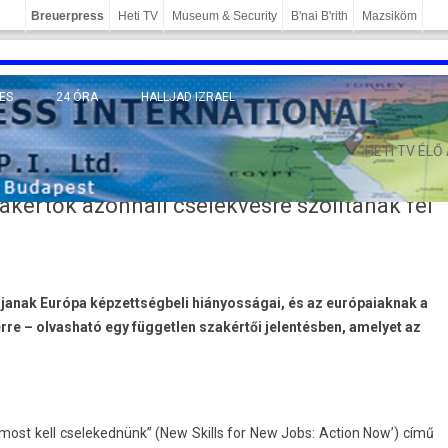
Breuerpress
Heti TV
Museum & Security
B'nai B'rith
Mazsiköm
ES
24 ÓRA
HALLJAD IZRAEL
MÁNY
HETI TV ÉLŐ
zakértők azonnali cselekvésre szólítanak fel
janak Európa képzettségbeli hiányosságai, és az európaiaknak a
rre – olvasható egy független szakértői jelentésben, amelyet az
ost kell cseleked­nünk” (New Skills for New Jobs: Ac­tion Now’) című