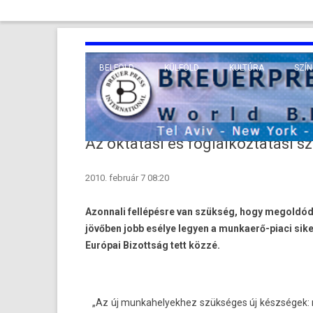
BELFÖLD
KÜLFÖLD
KULTÚRA
SZÍN
EURÓPA
TUDO
VALLÁS
KÖZEL-KELET
Az oktatási és foglalkoztatási s
TÁVOL-KELET
2010. február 7 08:20
TENGERENTÚL
Azonnali fellépésre van szükség, hogy megoldód
jövőben jobb esélye legyen a munkaerő-piaci sike
Európai Bizottság tett közzé.
„Az új mun­kahelyek­hez szükséges új készségek: m