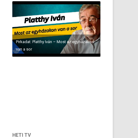
Pirkadat: Platthy Iván – Most az egyházakon
van a sor
HETI TV