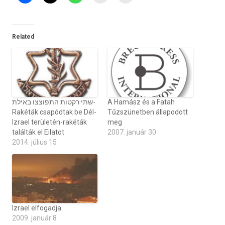
Related
שתי רקטות התפוצצו באילת-
A Hamász és a Fatah
Rakéták csapódtak be Dél-
Tűzszünetben állapodott
Izrael területén-rakéták
meg
találták el Eilatot
2007. január 30
2014. július 15
Izrael elfogadja
2009. január 8