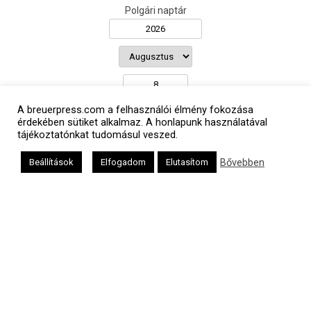
Polgári naptár
A breuerpress.com a felhasználói élmény fokozása
érdekében sütiket alkalmaz. A honlapunk használatával
Héber naptár
tájékoztatónkat tudomásul veszed.
Bővebben
Beállítások
Elfogadom
Elutasítom
אב
Oldalunkat a Mazsök támogatja