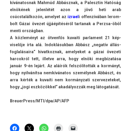
kívánatos­nak Mahmúd Abbásznak, a Palesztin Hatóság
elnökének jelen­létét azon a jövő heti arab
csúcstalálkozón, amelyet az
iz­rael
i of­fen­zívában lerom­
bolt Gázai övezet újjáépítéséről tar­tanak a Perzsa-öböl
menti országban.
A közleményt az ötvenfős kuvaiti par­la­ment 21 kép­
viselője írta alá. In­dok­lásuk­ban Abbász „negatív állás­
foglalásaira” hivat­koznak, amelyeket a gázai övezeti
har­cokról tett, il­let­ve arra, hogy elnöki megbízatása
január 9-én lejárt. Az aláírók felszólították a kormányt,
hogy nyilvánítsa nemkívánatos személynek Abbászt, és
arra kérték a kuvaiti nem kor­mányzati szer­vezeteket,
hogy „jogi eszközökkel” akadályozzák meg látogatását.
BreuerPress/MTI/dpa/AP­/AFP