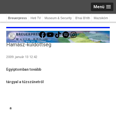
Menü
Breuerpress
Heti TV
Museum & Security
B'nai B'rith
Mazsiköm
Facebook
YouTube
TikTok
Spotify
Instagram
Hamász-küldöttség
2009. január 13 12:42
Egyip­tomban tovább
tárgyal a tűzszünetről
a