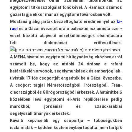
meg­beszéléseket Omar Szuleimán tábor­nokk­al, az
egyip­tomi tit­kosszol­gálat főnökével. A Hamász számos
gázai tagja ekkor már az egyip­tomi főváros­ban volt.
Mos­tanáig alig jártak kéz­zelfog­ható eredménnyel az
Iz­
rael
és a Gázai övezetet uraló palesztin iszlamis­ta szer­
vezet közötti al­ap­vető nézetkülönbségek elsimítására
tett di­plomáciai erőfeszítések.
A MENA hivatalos egyip­tomi hírügynökség eközben arról
számolt be, hogy az utóbbi 24 órában a rafahi
határátkelőn or­vosok, segélymun­kások és em­ber­jogi ak­
tivis­ták 17 fős csoportját en­ged­ték be a Gázai övezet­be.
A csoport tag­jai Németország­ból, Írországból, Fran­
ciaország­ból és Görögországból érkez­tek. A határátkelő
közelében lévő egyip­tomi el-Arís repülőterére pedig
marok­kói, jordániai és szaúd-arábiai
segélyszállítmányok érkez­tek.
Kuvaiti kép­viselők egy csoportja – többségükben
iszlamis­ták – kedd­en közleményben tudat­ta: nem tartják