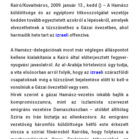
Kairó/­Kuvait­város, 2009. január 13., kedd () – A Hamász
küldöttsége és az egyip­tomi tit­kosszol­gálat vezetője
kedd­en tovább egyez­tetett azokról a lépésekről, amelyek
el­vezet­hetnek a tűzszünet­hez a Gázai övezetb­en, ahol
har­madik hete tart az
iz­rael
i of­fen­zíva.
A Hamász-delegációnak most már vég­leges állás­pontot
kel­lene kialakítania a Kairó által előter­jesztett fegyver­
nyug­vási javas­latról. Az al-Arabíja hír­televízió úgy tudja,
a vita el­sősor­ban arról folyik, hogy az
iz­rael
i szárazföldi
csapatok­nak még a tűzszünet be­jelen­tése előtt ki kell-e
vonul­niuk a Gázai övezet­ből vagy sem.
Hírek szerint a gázai Hamász-vezetés inkább haj­lik a
kompromisszum­ra, mint az iszlamis­ta szer­vezet
emigráns vezetése Damaszkuszban – utóbbit állítólag
Szíria és Irán bi­ztat­ja az el­lenkezés­re. Az emigráns
vezetőség háromfős küldöttsége hétfő este érkezett
vissza a szíriai fővárosból Kairóba, hogy folytas­sa a