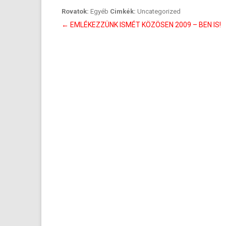
Rovatok:
Egyéb
Cimkék:
Uncategorized
Bejegyzés
←
EMLÉKEZZÜNK ISMÉT KÖZÖSEN 2009 – BEN IS!
navigáció