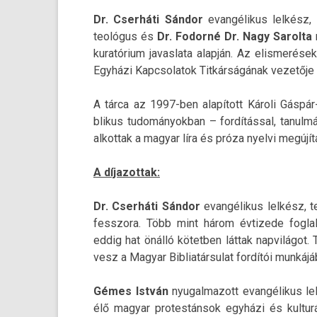
Dr. Cserháti Sándor
evangélikus lelkész,
teológus és
Dr. Fodorné Dr. Nagy Sarol­ta
r
kuratórium javas­lata alapján. Az elis­merése
Egyházi Kapcsolatok Titkárságának vezetője a
A tárca az 1997-ben alapított Károli Gáspár-
blikus tudományok­ban – fordítással, tanul­m
al­kot­tak a magyar líra és próza nyel­vi megújí
A díjazot­tak:
Dr. Cserháti Sándor
evangélikus lelkész, t
fesszora. Több mint három évtizede fog­lalk
eddig hat önálló kötetb­en láttak nap­világot
vesz a Magyar Bi­bliatár­sulat fordítói munkájá
Gémes István
nyugal­mazott evangélikus le
élő magyar pro­tes­tánsok egyházi és kul­tu