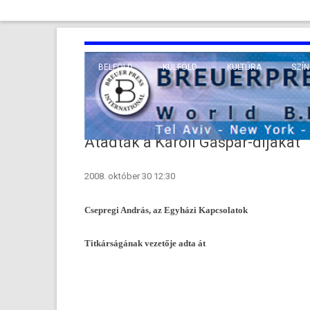
BELFÖLD
KÜLFÖLD
KULTÚRA
SZÍN
EURÓPA
TUDO
VALLÁS
KÖZEL-KELET
Átadták a Károli Gáspár-díjakat
TÁVOL-KELET
2008. október 30 12:30
TENGERENTÚL
Csep­regi András, az Egyházi Kapcsolatok
Titkárságának vezetője adta át