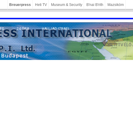
Breuerpress
Heti TV
Museum & Security
B'nai B'rith
Mazsiköm
ES
24 ÓRA
HALLJAD IZRAEL
MÁNY
HETI TV ÉLŐ