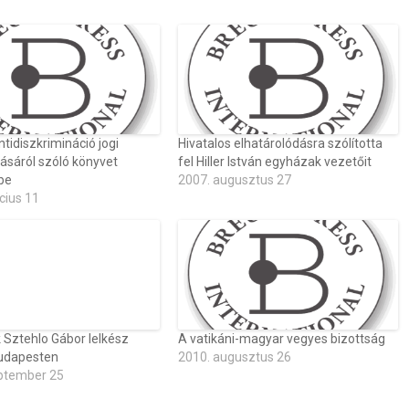
ntidiszkrimináció jogi
Hivatalos elhatárolódásra szólította
ásáról szóló könyvet
fel Hiller István egyházak vezetőit
be
2007. augusztus 27
cius 11
 Sztehlo Gábor lelkész
A vatikáni-magyar vegyes bizottság
udapesten
2010. augusztus 26
ptember 25