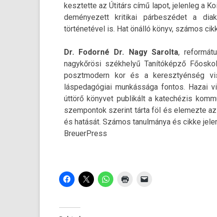
kesztet­te az Útitárs című lapot, jelen­leg a 
deményezett kritikai párbeszédet a diakóni
történetével is. Hat önálló könyv, számos cik
Dr. Fodorné Dr. Nagy Sarol­ta
, re­for­m
nagykőrösi székhelyű Tanítóképző Főos­kol
posztmodern kor és a keresztyén­ség vis­
láspedagógiai munkássága fon­tos. Hazai vi
úttörő könyvet pub­likált a katec­hézis kom­
szem­pontok szerint tárta föl és elemez­te a
és hatását. Számos tanul­mánya és cikke jele
BreuerPress