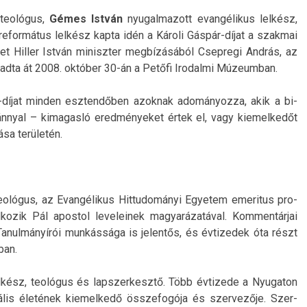
 teológus,
Gémes István
nyugal­mazott evangélikus lelkész,
e­for­mátus lelkész kapta idén a Károli Gáspár-díjat a szak­mai
ket Hill­er István miniszt­er megbízásából Csep­regi András, az
dta át 2008. október 30-án a Petőfi Ir­odal­mi Múzeum­ban.
díjat mind­en eszten­dőb­en azok­nak adományoz­za, akik a bi­
ánny­al – kimagasló ered­ményeket értek el, vagy kiemel­kedőt
tása területén.
eológus, az Evangélikus Hit­tudományi Egyetem em­eritus pro­
ozik Pál apos­tol leveleinek magyarázatáv­al. Kom­mentár­jai
. Tanul­mányírói munkássága is jelen­tős, és évtizedek óta részt
ban.
lkész, teológus és lapszer­kesztő. Több évtizede a Nyugaton
rális életének kiemel­kedő összefogója és szer­vezője. Szer­