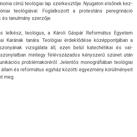
Koinonia című teológiai lap szer­kesztője. Nyugaton elsőnek kez­
ai teológiával. Fog­lalkozott a pro­tes­táns per­eg­rináció
k és tanul­mány szerzője.
átus lelkész, teológus, a Károli Gáspár Re­for­mátus Egyetem
ai Karának tanára. Teológiai érdeklődése közép­pontjában a
zonyának vizsgálata áll, ezen belül katec­hétikai és val­
s­zonylat­ban min­tegy félévszázados kénysz­erű szünet után
munikációs problémaköréről. Jelen­tős mono­gráfiában teológiai
z állam és re­for­mátus egyház közötti egyez­mény körülményeit
nt meg.