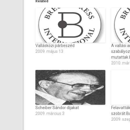
Related
Vallásközi párbeszéd
A vallási a
2009. május 13
szabályoz
mutattak 
2010. már
Scheiber Sándor díjakat
Felavatták
2009. március 3
szobrát B
2009. sze