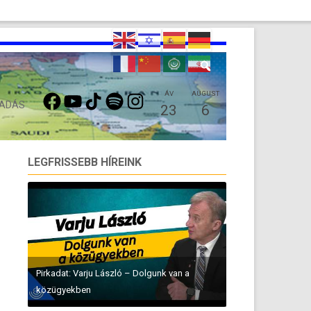
FACEBOOK
YOUTUBE
TIKTOK
SPOTIFY
INSTAGRAM
ÁV
AUGUST
 ADÁS
23
6
LEGFRISSEBB HÍREINK
Pirkadat: Varju László – Dolgunk van a
közügyekben