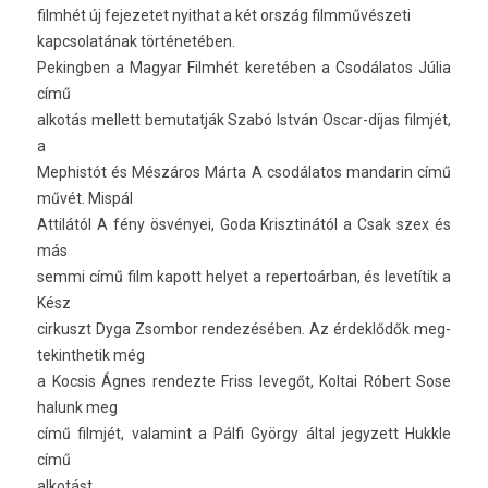
filmhét új fejezetet nyit­hat a két ország filmművészeti
kapcsolatának történetében.
Pekingb­en a Magyar Filmhét keretében a Csodálatos Júlia
című
alkotás mel­lett be­mutat­ják Szabó István Oscar-díjas filmjét,
a
Mep­histót és Mészáros Márta A csodálatos man­darin című
művét. Mispál
Attilától A fény ösvényei, Goda Krisztinától a Csak szex és
más
semmi című film kapott helyet a re­per­toár­ban, és levetítik a
Kész
cir­kuszt Dyga Zsom­bor re­ndezéséb­en. Az érdeklődők meg­
tekinthetik még
a Koc­sis Ágnes re­ndez­te Friss levegőt, Kol­tai Róbert Sose
halunk meg
című filmjét, valamint a Pálfi György által jegyzett Hukkle
című
alkotást.