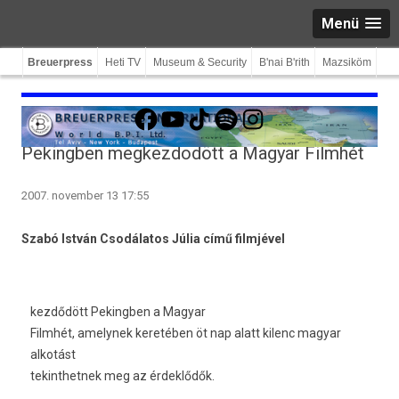
Menü
Breuerpress
Heti TV
Museum & Security
B'nai B'rith
Mazsiköm
Facebook
YouTube
TikTok
Spotify
Instagram
Pekingben megkezdodött a Magyar Filmhét
2007. november 13 17:55
Szabó István Csodálatos Júlia című filmjével
kezdődött Pekingben a Magyar
Filmhét, amelynek keretében öt nap alatt kilenc magyar
alkotást
tekinthetnek meg az érdeklődők.