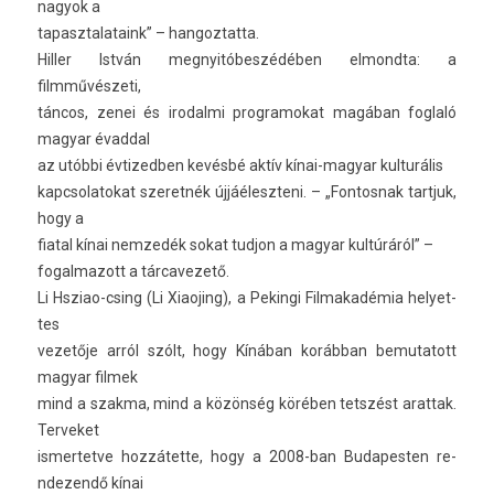
nagyok a
tapasztalataink” – han­goz­tatta.
Hill­er István meg­nyitóbes­zédéb­en el­mondta: a
filmművészeti,
táncos, zenei és ir­odal­mi pro­gramokat magában fogl­aló
magyar évadd­al
az utóbbi évtizedb­en kevésbé aktív kínai-magyar kul­turális
kapcsolatokat szeret­nék újjáéleszteni. – „Fon­tosnak tartjuk,
hogy a
fiat­al kínai nem­zedék sokat tud­jon a magyar kultúráról” –
fogal­mazott a tár­cavezető.
Li Hsziao-csing (Li Xiaoj­ing), a Pekin­gi Fil­makadémia helyet­
tes
vezetője arról szólt, hogy Kínában korábban be­mutatott
magyar fil­mek
mind a szak­ma, mind a közönség körében tetszést arat­tak.
Ter­veket
is­mertet­ve hozzátette, hogy a 2008-ban Budapest­en re­
ndezendő kínai