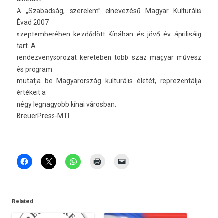
A „Szabad­ság, szerelem” el­nevezésű Magyar Kul­turális
Évad 2007
szep­temberéb­en kezdődött Kínában és jövő év áprilisáig
tart. A
re­ndez­vénysorozat keretében több száz magyar művész
és pro­gram
mutat­ja be Magyarország kul­turális életét, re­prezen­tálja
értékeit a
négy leg­nagyobb kínai város­ban.
BreuerPress-MTI
Related