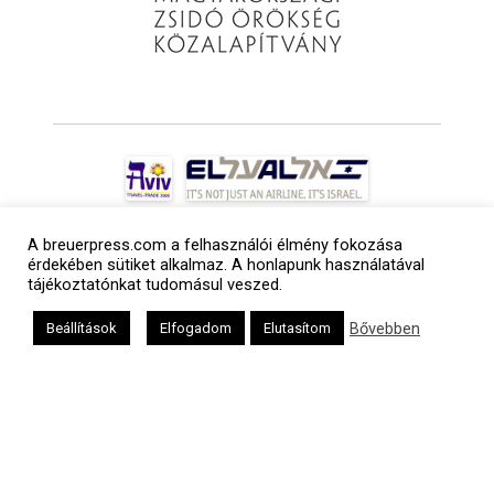
A breuerpress.com a felhasználói élmény fokozása
érdekében sütiket alkalmaz. A honlapunk használatával
tájékoztatónkat tudomásul veszed.
Bővebben
Beállítások
Elfogadom
Elutasítom
a
médiaszolgáltatási
tevékenységét a
Médiatanács a