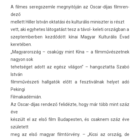
A fil­mes seregszem­le meg­nyitóján az Oscar-díjas filmren­
dező
mel­lett Hill­er István oktatási és kul­turális miniszt­er is részt
vett, aki egyhetes látogatást tesz a távol- keleti országban a
szep­temberb­en kezdődött kínai Magyar Kul­turális Évad
keretében.
„Magyarország – csakúgy mint Kína – a filmművés­zetnek
nagyon sok
tehet­séget adott az egész világon” – han­goz­tatta Szabó
István
filmművészeti hallgatók előtt a fesztivál­nak helyet adó
Pekin­gi
Fil­makadémián.
Az Oscar-díjas re­ndező felidézte, hogy már több mint száz
éve
készült el az első film Budapest­en, és csak­nem száz éve
született
meg az első magyar filmtörvény. – „Kicsi az ország, de