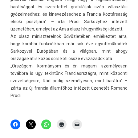
barátsággal és szeretet­tel gratulál­jak szép választási
győzel­medhez, és kinevezésed­hez a Fran­cia Köztársaság
elnöki posztjára” – írta Prodi Sar­kozyhez intézett
üzenetében, amelyet az Ansa olasz hírügynökség idézett.
Az olasz miniszterel­nök üdvözletében em­lékez­tet arra,
hogy korábbi funkcióik­ban már sok éve együttműködtek
Sar­kozyvel Európában és a világban, mint ahogy
országaikat is közös sors köti össze évszázadok óta.
„Országom, kormányom és én magam, személyes­en
továbbra is úgy tekin­tünk Fran­ciaország­ra, mint köz­ponti
szövetségesre, Rád pedig személyes­en, mint barátra” –
zárta az új fran­cia államfőhöz intézett üzenetét Romano
Prodi.