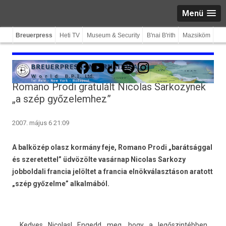
Menü
Breuerpress
Heti TV
Museum & Security
B'nai B'rith
Mazsiköm
Facebook
YouTube
TikTok
Spotify
Instagram
Romano Prodi gratulált Nicolas Sarkozynek
„a szép győzelemhez”
2007. május 6 21:09
A balközép olasz kormány feje, Romano Prodi „barátsággal
és szeretettel” üdvözölte vasárnap Nicolas Sarkozy
jobboldali francia jelöltet a francia elnökválasztáson aratott
„szép győzelme” alkalmából.
„Ked­ves Nicolas! En­gedd meg, hogy a legőszintébben,