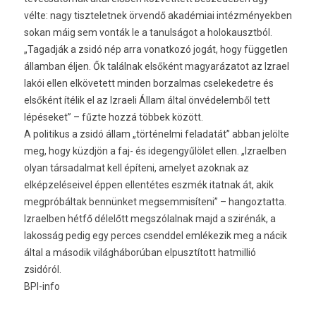
vélte: nagy tiszteletnek örvendő akadémiai intézményekben
sokan máig sem vonták le a tanulságot a holokausztból.
„Tagadják a zsidó nép arra vonatkozó jogát, hogy független
államban éljen. Ők találnak elsőként magyarázatot az Izrael
lakói ellen elkövetett minden borzalmas cselekedetre és
elsőként ítélik el az Izraeli Állam által önvédelemből tett
lépéseket” – fűzte hozzá többek között.
A politikus a zsidó állam „történelmi feladatát” abban jelölte
meg, hogy küzdjön a faj- és idegengyűlölet ellen. „Izraelben
olyan társadalmat kell építeni, amelyet azoknak az
elképzeléseivel éppen ellentétes eszmék itatnak át, akik
megpróbáltak bennünket megsemmisíteni” – hangoztatta.
Izraelben hétfő délelőtt megszólalnak majd a szirénák, a
lakosság pedig egy perces csenddel emlékezik meg a nácik
által a második világháborúban elpusztított hatmillió
zsidóról.
BPI-info