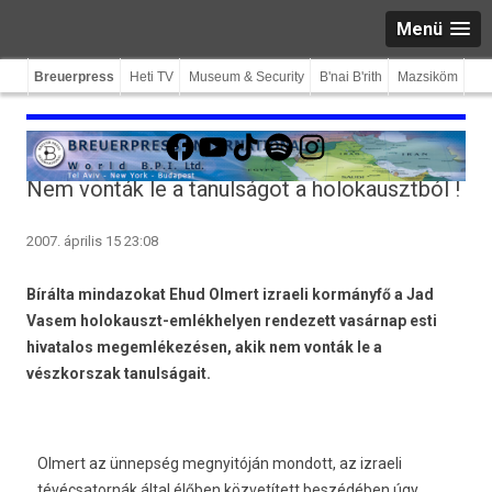
Menü
Breuerpress
Heti TV
Museum & Security
B'nai B'rith
Mazsiköm
Facebook
YouTube
TikTok
Spotify
Instagram
Nem vonták le a tanulságot a holokausztból !
2007. április 15 23:08
Bírálta mindazokat Ehud Olmert izraeli kormányfő a Jad
Vasem holokauszt-emlékhelyen rendezett vasárnap esti
hivatalos megemlékezésen, akik nem vonták le a
vészkorszak tanulságait.
Olmert az ünnepség megnyitóján mondott, az izraeli
tévécsatornák által élőben közvetített beszédében úgy