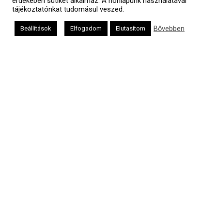
érdekében sütiket alkalmaz. A honlapunk használatával
tájékoztatónkat tudomásul veszed.
Oldalunkat a Mazsök támogatja
Bővebben
Beállítások
Elfogadom
Elutasítom