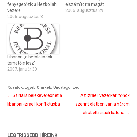
fenyegetőzik a Hezbollah
elszámította magát
vezére
2006. augusztus 29
2006. augusztus 3
Libanon „a betolakodók
temetője lesz”
2007. január 30
Rovatok:
Egyéb
Cimkék:
Uncategorized
Bejegyzés
←
Szíria is belekeveredhet a
Az izraeli vezérkari főnök
navigáció
libanoni-izraeli konfliktusba
szerint életben van a három
elrabolt izraeli katona
→
LEGFRISSEBB HÍREINK