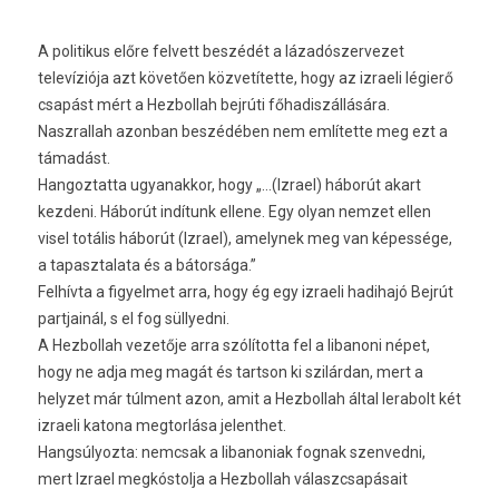
A politikus előre felvett beszédét a lázadószervezet
televíziója azt követően közvetítette, hogy az izraeli légierő
csapást mért a Hezbollah bejrúti főhadiszállására.
Naszrallah azonban beszédében nem említette meg ezt a
támadást.
Hangoztatta ugyanakkor, hogy „…(Izrael) háborút akart
kezdeni. Háborút indítunk ellene. Egy olyan nemzet ellen
visel totális háborút (Izrael), amelynek meg van képessége,
a tapasztalata és a bátorsága.”
Felhívta a figyelmet arra, hogy ég egy izraeli hadihajó Bejrút
partjainál, s el fog süllyedni.
A Hezbollah vezetője arra szólította fel a libanoni népet,
hogy ne adja meg magát és tartson ki szilárdan, mert a
helyzet már túlment azon, amit a Hezbollah által lerabolt két
izraeli katona megtorlása jelenthet.
Hangsúlyozta: nemcsak a libanoniak fognak szenvedni,
mert Izrael megkóstolja a Hezbollah válaszcsapásait