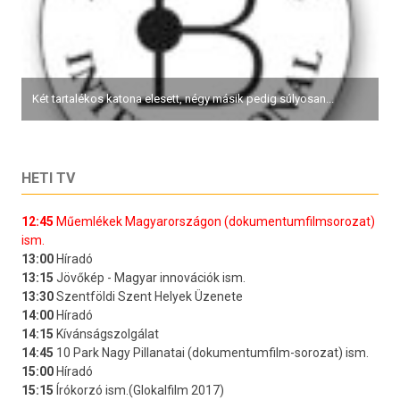
Két tartalékos katona elesett, négy másik pedig súlyosan...
HETI TV