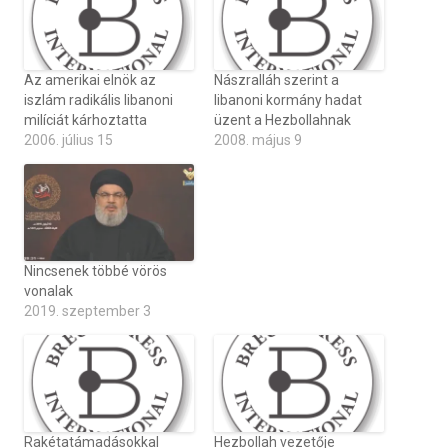
Az amerikai elnök az
Nászralláh szerint a
iszlám radikális libanoni
libanoni kormány hadat
milíciát kárhoztatta
üzent a Hezbollahnak
2006. július 15
2008. május 9
Nincsenek többé vörös
vonalak
2019. szeptember 3
Rakétatámadásokkal
Hezbollah vezetője