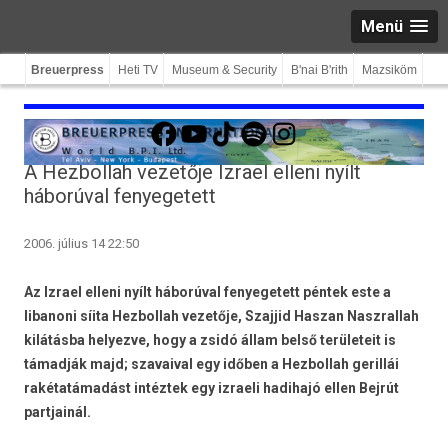
Menü
Breuerpress
Heti TV
Museum & Security
B'nai B'rith
Mazsiköm
Facebook
YouTube
TikTok
Spotify
Instagram
A Hezbollah vezetője Izrael elleni nyílt
háborúval fenyegetett
2006. július 14 22:50
Az Izrael elleni nyílt háborúval fenyegetett péntek este a
libanoni síita Hezbollah vezetője, Szajjid Haszan Naszrallah
kilátásba helyezve, hogy a zsidó állam belső területeit is
támadják majd; szavaival egy időben a Hezbollah gerillái
rakétatámadást intéztek egy izraeli hadihajó ellen Bejrút
partjainál.