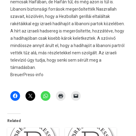
nemcsak Haifában, de Haifán túl, és még azon is túl is.
Libanoni biztonsági források megerősítették Naszrallah
szavait, közölvén, hogy a Hezbollah gerillái eltaláltak
rakétáikkal egy izraeli hadihajót a libanoni partok közelében.
A hírt az izraeli hadsereg is megerősítette, hozzátéve, hogy
a hadihajóban csak kisebb károk keletkeztek. A szóvivő
mindössze annyit árult el, hogy a hadihajót a libanoni partról
vették tűz alá, más részletekkel nem szolgált. Az izraeli
televízió úgy tudja, hogy senki sem sérült meg a
támadásban.
BreuerPress-info
Related