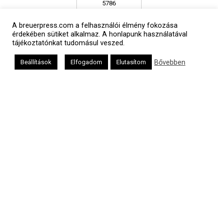
A breuerpress.com a felhasználói élmény fokozása
אב
érdekében sütiket alkalmaz. A honlapunk használatával
tájékoztatónkat tudomásul veszed.
Bővebben
Beállítások
Elfogadom
Elutasítom
Oldalunkat a Mazsök támogatja