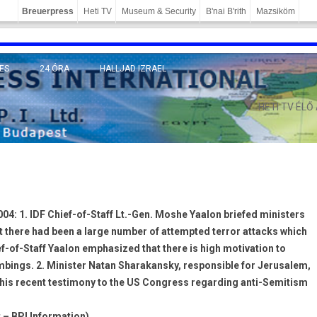
Breuerpress
Heti TV
Museum & Security
B'nai B'rith
Mazsiköm
ES
24 ÓRA
HALLJAD IZRAEL
MÁNY
HETI TV ÉLŐ
04: 1. IDF Chief-of-Staff Lt.-Gen. Moshe Yaalon briefed ministers
t there had been a large number of attempted terror attacks which
f-of-Staff Yaalon emphasized that there is high motivation to
ombings. 2. Minister Natan Sharakansky, responsible for Jerusalem,
n his recent testimony to the US Congress regarding anti-Semitism
 – BPI Information)