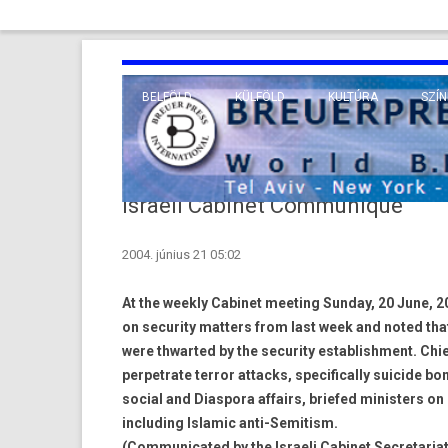
BELFÖLD
KÜLFÖLD
KULTÚRA
SZÍN
EURÓPA
TUDO
VALLÁS
KÖZEL-KELET
Israeli Cabinet Communique
TÁVOL-KELET
2004. június 21 05:02
TENGERENTÚL
At the weekly Cabinet meeting Sunday, 20 June, 20
on security matters from last week and noted tha
were thwarted by the security establishment. Chie
perpetrate terror attacks, specifically suicide b
social and Diaspora affairs, briefed ministers o
including Islamic anti-Semitism.
(Communicated by the Israeli Cabinet Secretariat