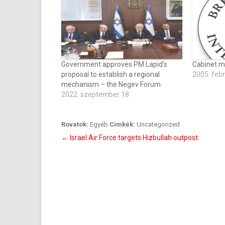
Government approves PM Lapid’s
Cabinet m
proposal to establish a regional
2005. feb
mechanism – the Negev Forum
2022. szeptember 18
Rovatok:
Egyéb
Cimkék:
Uncategorized
Bejegyzés
←
Israel Air Force targets Hizbullah outpost
navigáció