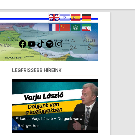
FACEBOOK
YOUTUBE
TIKTOK
SPOTIFY
INSTAGRAM
ÁV
AUGUST
 ADÁS
24
6
LEGFRISSEBB HÍREINK
Pirkadat: Varju László – Dolgunk van a
közügyekben