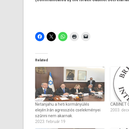
Related
Netanjahu a heti kormányülés
CABINET
elején.Irán agressziós cselekményei
2003. dec
szűnni nem akarnak.
2023. február 19