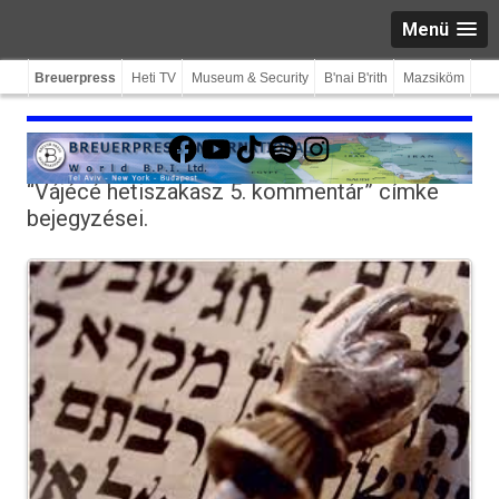
Menü
Breuerpress
Heti TV
Museum & Security
B'nai B'rith
Mazsiköm
Facebook
YouTube
TikTok
Spotify
Instagram
“Vájécé hetiszakasz 5. kommentár”
címke
bejegyzései.