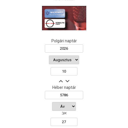
Polgári naptár
Héber naptár
אב