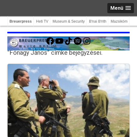
Menü
Breuerpress
Heti TV
Museum & Security
B'nai B'rith
Mazsiköm
Facebook
YouTube
TikTok
Spotify
Instagram
“Fónagy János”
címke bejegyzései.