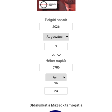
Polgári naptár
Héber naptár
אב
Oldalunkat a Mazsök támogatja