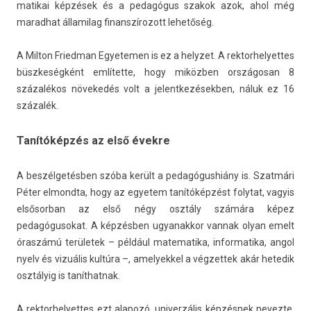
matikai képzések és a pedagógus szakok azok, ahol még
marad­hat államilag fin­anszírozott lehetőség.
A Mil­ton Fried­man Egyetem­en is ez a helyzet. A re­ktor­helyet­tes
büszkeségként említette, hogy miközben országosan 8
százalékos növekedés volt a jelentkezésekb­en, náluk ez 16
százalék.
Tanítóképzés az első évekre
A beszélgetésben szóba került a pedagógushiány is. Szatmári
Péter el­mondta, hogy az egyetem tanítóképzést folytat, vagyis
el­sősor­ban az első négy osztály számára képez
pedagógusokat. A képzésben ugyanak­kor van­nak olyan emelt
óraszámú területek – például matematika, in­for­matika, angol
nyelv és vizuális kultúra –, amelyek­kel a vég­zettek akár hetedik
osztályig is tanít­hatnak.
A re­ktor­helyet­tes ezt al­apozó, uni­ver­zális képzésnek nevez­te,