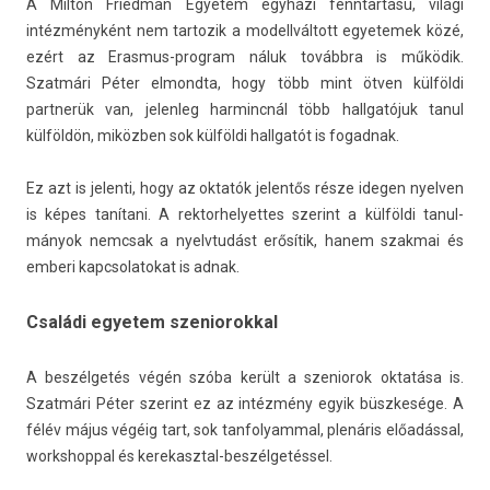
A Mil­ton Fried­man Egyetem egyházi fenntar­tású, világi
intézményként nem tar­tozik a modellvál­tott egyetemek közé,
ezért az Erasmus-program náluk továbbra is működik.
Szatmári Péter el­mondta, hogy több mint ötven külföldi
partnerük van, jelen­leg har­mincnál több hallgatójuk tanul
külföldön, miközben sok külföldi hallgatót is fogad­nak.
Ez azt is jelen­ti, hogy az oktatók jelen­tős része ideg­en nyelv­en
is képes tanítani. A re­ktor­helyet­tes szerint a külföldi tanul­
mányok nemcsak a nyelvtudást erősítik, hanem szak­mai és
em­beri kapcsolatokat is adnak.
Családi egyetem szeniorokkal
A beszélgetés végén szóba került a szeniorok oktatása is.
Szatmári Péter szerint ez az intézmény egyik büszkesége. A
félév május végéig tart, sok tan­folyamm­al, plenáris előadással,
workshopp­al és kerekasztal-beszélgetéssel.