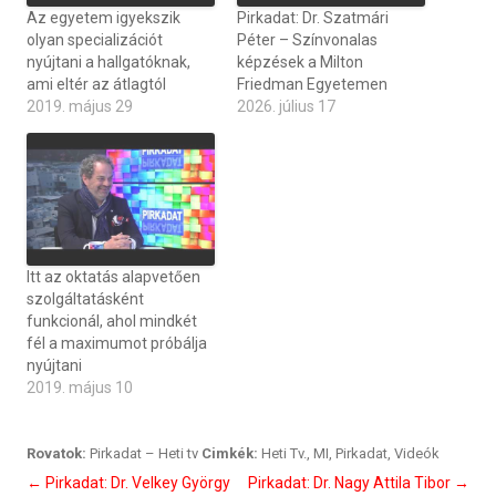
Az egyetem igyekszik
Pirkadat: Dr. Szatmári
olyan specializációt
Péter – Színvonalas
nyújtani a hallgatóknak,
képzések a Milton
ami eltér az átlagtól
Friedman Egyetemen
2019. május 29
2026. július 17
Itt az oktatás alapvetően
szolgáltatásként
funkcionál, ahol mindkét
fél a maximumot próbálja
nyújtani
2019. május 10
Rovatok:
Pirkadat – Heti tv
Cimkék:
Heti Tv.
,
MI
,
Pirkadat
,
Videók
Bejegyzés
←
Pirkadat: Dr. Velkey György
Pirkadat: Dr. Nagy Attila Tibor
→