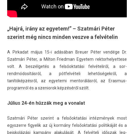
„Hajrá, irány az egyetem!” – Szatmári Péter
szerint még nincs minden veszve a felvételin
A Pir­kadat május 15-i adásában Breu­er Péter vendége Dr.
Szatmári Péter, a Mil­ton Fried­man Egyetem re­ktor­helyet­tese
volt. A beszélgetés a felsőoktatási felvételiről, a sor­
rendmódosítás­ról, a pótfelvételi lehetőségekről, a
tanítóképzésről, az egyetemi men­torálás­ról, az Erasmus-
programról és a szeniorok képzéséről szólt.
Július 24-én húzzák meg a vonalat
Szatmári Péter szerint a felsőoktatási intézmények most
egys­zerre figyelik az új kormány felsőoktatási politikáját és a
be­is­kolázási kampány al­akulását. A felvételi időszak leg­