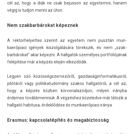
cél az, hogy a diák ne csak be­jus­son az egyetem­re, hanem
végig is tud­jon menni az úton.
Nem szakbarbárokat képeznek
A re­ktor­helyet­tes szerint az egyetem nem pusztán mun­
kaerőpiaci igények kis­zolgálására törekszik, és nem „szak­
barbárokat” akar képezni. A hallgatók személyes portfóliójának
felépítése már a képzés elején el­kezdődik.
Legy­en szó közös­ségszer­vezőről, gaz­daságin­formatikus­ról,
pilótáról vagy politikatudomány szakos hallgatóról, a cél az,
hogy a képzés közben kör­vonalazód­jon, mily­en irányba
érdemes továbbmen­niük. A végzéshez közeled­ve már látszik a
hallgató habitusa, érdeklődése és mun­kaerőpiaci iránya.
Erasmus: kapcsolatépítés és magabiztosság