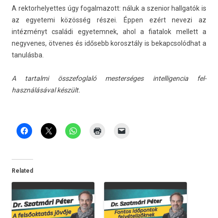
A re­ktor­helyet­tes úgy fogal­mazott: náluk a szenior hallgatók is
az egyetemi közösség részei. Éppen ezért nevezi az
intézményt családi egyetem­nek, ahol a fiatalok mel­lett a
negyvenes, ötvenes és idősebb korosztá­ly is be­kapcsolód­hat a
tanulásba.
A tar­talmi összefogl­aló mes­terséges in­tel­ligen­cia fel­
használásáv­al készült.
Related