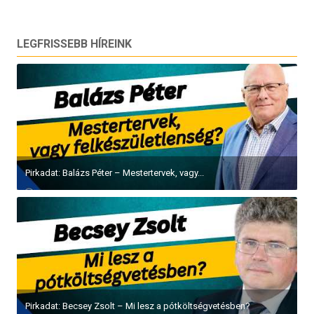
navigáció
LEGFRISSEBB HÍREINK
Pirkadat: Balázs Péter – Mestertervek, vagy...
Pirkadat: Becsey Zsolt – Mi lesz a pótköltségvetésben?