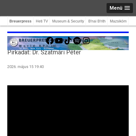
Menü
Breuerpress
Heti TV
Museum & Security
B'nai B'rith
Mazsiköm
Facebook
YouTube
TikTok
Spotify
Instagram
Pirkadat: Dr. Szatmári Péter
2026. május 15 19:40