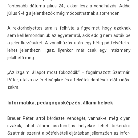
fontosabb dátuma július 24., ekkor lesz a vonal­húzás. Addig
július 9-éig a jelentkezők még módosít­hatnak a sor­rend­en.
A re­ktor­helyet­tes arra is felhívta a figyel­met, hogy azok­nak
sem kell lemon­daniuk az egyetem­ről, akik eddig nem adták be
a jelentkezésüket. A vonal­húzás után egy hétig pót­felvételire
lehet jelentkez­ni, igaz, il­yen­kor már csak egy intézmény
jelölhető meg.
„Az iz­galmi állapot most fokozódik” – fogal­mazott Szatmári
Péter, utal­va az érettségikre és a felvételi döntések előtti idős­
zakra.
Informatika, pedagógusképzés, állami helyek
Breu­er Péter arról kér­dezte vendégét, vannak-e még olyan
szakok, ahol állami ösztöndíjas helyek­re lehet bekerülni.
Szatmári szerint a pótfelvételi eljárásban jel­lemző­en az in­for­