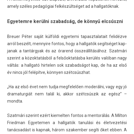
amely széles pedagógiai felkészültséget ad a hallgatók­nak.
Egyetemre kerülni szabadság, de könnyű elcsúszni
Breu­er Péter saját külföldi egyetemi tapasztalatait felidézve
arról beszélt, men­nyire fon­tos, hogy a hallgatók segítséget kap­
janak a tantárgyak és az órarend összeállításához. Szatmári
szerint a közok­tatás­ból a felsőoktatásba kerülés valóban nagy
váltás: a hallgató hir­tel­en sok szabad­ságot kap, de ha az első
év nincs jól felépítve, könnyen szétcsúszhat.
„Ha az első évet nem tudja meg­felelő­en moderálni, vagy egy jó
dramatur­giát nem talál ki, akkor szétcsúszik az egész” –
mondta.
Szatmári szerint ezért kiemelt­en fon­tos a men­torálás. A Mil­ton
Fried­man Egyetem­en a hallgatók tanulási és élet­vezetési
tanácsadást is kap­nak, három szakemb­er segíti őket ebben. A