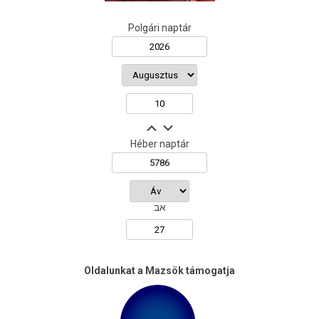
Polgári naptár
Héber naptár
אב
Oldalunkat a Mazsök támogatja