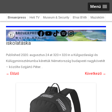
Menü
Breuerpress
Heti TV
Museum & Security
B'nai B'rith
Mazsiköm
Facebook
YouTube
TikTok
Spotify
Instagram
iskolatáska
Published
2020. augusztus 24
at
320 × 320
in
a Külgazdasági és
Külügyminisztériumba kérettük Németország budapesti nagykövetét
– közölte Szijjártó Péter.
.
← Előző
Következő →