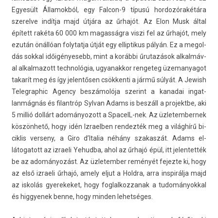
Egyesült Államok­ból, egy Falcon-9 típusú hor­dozórakétára
szerel­ve indítja majd útjára az űrhajót. Az Elon Musk által
épített rakéta 60 000 km magas­ságra viszi fel az űrhajót, mely
ezután önállóan folytat­ja útját egy el­liptikus pályán. Ez a megol­
dás sokk­al időigényesebb, mint a korábbi űrutazások al­kal­máv­
al al­kal­mazott tech­nológia, ugyanak­kor re­ngeteg üzemanyagot
takarít meg és így jelen­tős­en csök­kenti a jármű súlyát. A Jewish
Teleg­raphic Agen­cy beszámolója szerint a kanadai in­gat­
lanmág­nás és filantróp Syl­van Adams is beszáll a pro­jektbe, aki
5 millió dollárt adományozott a SpaceIL-nek. Az üzletem­bernek
köszönhető, hogy idén Iz­raelb­en re­ndez­ték meg a világhírű bi­
cik­lis ver­seny, a Giro d’Italia néhány szakas­zát. Adams el­
látogatott az iz­raeli Yehud­ba, ahol az űrhajó épül, itt jelen­tették
be az adományozást. Az üzletemb­er reményét fejez­te ki, hogy
az első iz­raeli űrhajó, amely eljut a Holdra, arra in­spirál­ja majd
az iskolás gyerekeket, hogy fog­lalkoz­zanak a tudományokk­al
és hig­gyenek benne, hogy mind­en lehet­séges.