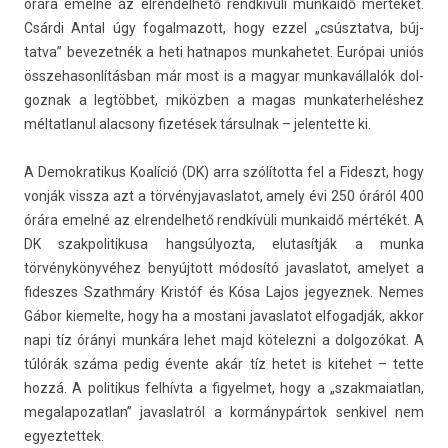
órára emelné az el­rendel­hető rendkívüli mun­kaidő mértékét.
Csárdi Antal úgy fogal­mazott, hogy ezzel „csúsztat­va, búj­
tatva” be­vezet­nék a heti hat­napos mun­kahetet. Európai uniós
összehason­lítás­ban már most is a magyar mun­kavál­lalók dol­
goznak a legtöbbet, miközben a magas mun­kater­helés­hez
mél­tatlanul al­ac­sony fizetések tár­sulnak – jelen­tette ki.
A De­mok­ratikus Koalíció (DK) arra szólította fel a Fideszt, hogy
vonják vissza azt a tör­vényjavas­latot, amely évi 250 óráról 400
órára emelné az el­rendel­hető rendkívüli mun­kaidő mértékét. A
DK szak­politikusa han­gsúlyoz­ta, elutasít­ják a munka
törvénykönyvéhez benyújtott módosító javas­latot, amelyet a
fides­zes Szathmá­ry Kristóf és Kósa Lajos jegyez­nek. Nemes
Gábor kiemel­te, hogy ha a mos­tani javas­latot el­fogad­ják, akkor
napi tíz órányi munkára lehet majd kötelez­ni a dol­gozókat. A
túlórák száma pedig évente akár tíz hetet is kitehet – tette
hozzá. A politikus felhívta a figyel­met, hogy a „szak­maiat­lan,
megalapozat­lan” javas­latról a kormánypártok sen­kivel nem
egyez­tettek.