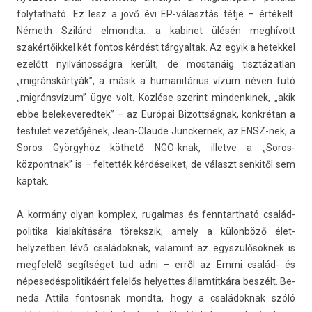
folytat­ható. Ez lesz a jövő évi EP-választás tétje – értékelt.
Németh Szilárd el­mondta: a kabinet ülésén meghívott
szakértőikkel két fon­tos kérdést tár­gyal­tak. Az egyik a hetek­kel
ezelőtt nyilvánosságra került, de mos­tanáig tisztázat­lan
„migránskártyák”, a másik a humanitárius vízum néven futó
„migránsvízum” ügye volt. Közlése szerint min­denkinek, „akik
ebbe be­lekevered­tek” – az Európai Bi­zottság­nak, konkrétan a
testület vezetőjének, Jean-Claude Juncker­nek, az ENSZ-nek, a
Soros Györgyhöz köthető NGO-knak, il­let­ve a „Soros-
központnak” is – fel­tették kér­déseiket, de választ sen­kitől sem
kap­tak.
A kormány olyan komplex, rugal­mas és fenntartható család­
politika kialakítására törekszik, amely a különböző élet­
helyzetb­en lévő családok­nak, valamint az egyszülősöknek is
meg­felelő segítséget tud adni – erről az Emmi család- és
népesedés­politikáért felelős helyet­tes állam­titkára beszélt. Be­
neda At­tila fon­tosnak mondta, hogy a családok­nak szóló