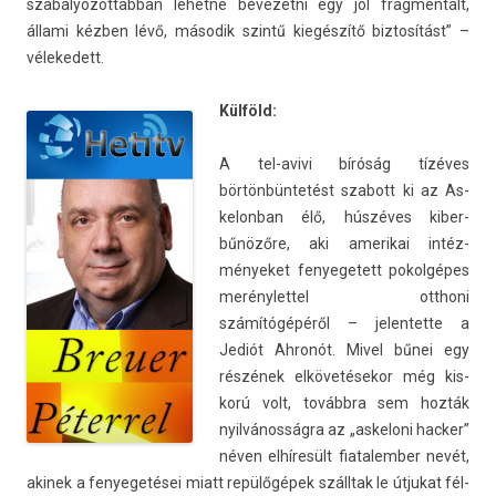
szabályozot­tabban lehet­ne be­vezet­ni egy jól frag­mentált,
állami kézben lévő, második szintű kiegészítő bi­ztosítást” –
vélekedett.
Külföld:
A tel-avivi bíróság tízéves
börtönbüntetést szabott ki az As­
kelon­ban élő, húszéves kiber­
bűnözőre, aki amerikai in­téz­
ményeket fenyegetett pokol­gépes
merénylet­tel otthoni
számítógépéről – jelen­tette a
Jediót Ahronót. Mivel bűnei egy
részének elkövetésekor még kis­
korú volt, továbbra sem hozták
nyilvánosságra az „as­keloni hack­er”
néven elhíresült fiatalemb­er nevét,
akinek a fenyegetései miatt repülőgépek szálltak le útjukat fél­