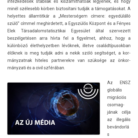
intézkedések stabilak és kiszámíthatóak legyenek, és hogy
minél szélesebb körben bi­ztosítani tudják a támogatásokat. A
helyet­tes állam­titkár a „Mes­terségem címere: egyedülálló
szülő” címmel meg­hirdetett, a Egyszülős Központ és a Fényes
Elek Tár­sadalomstatisztikai Egyesület által szer­vezett
beszélgetésen arra hívta fel a figyel­met, ahhoz, hogy a
különböző élet­helyzetb­en lévőknek, il­let­ve család­típusok­ban
élőknek is meg tudják adni a nekik szóló segítséget, a kor­
mányzat­nak hiteles partnerek­re van szüksége az önkor­
mányzati és a civil szférában.
Az ENSZ
globális
migrációs
csomag­
jának célja
az illegális
bevándorlá
s