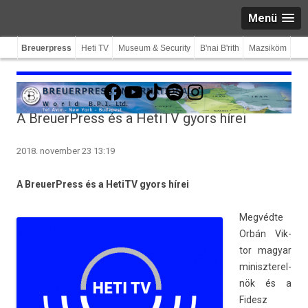
Menü
Breuerpress
Heti TV
Museum & Security
B'nai B'rith
Mazsiköm
Facebook
YouTube
TikTok
Spotify
Instagram
A BreuerPress és a HetiTV gyors hírei
2018. november 23 13:19
A BreuerPress és a HetiTV gyors hírei
Megvédte
Orbán Vik­
tor magyar
miniszterel­
nök és a
Fidesz