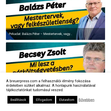
Pirkadat: Balázs Péter – Mestertervek, vagy...
A breuerpress.com a felhasználói élmény fokozása
Pirkadat: Becsey Zsolt – Mi lesz a pótköltségvetésben?
érdekében sütiket alkalmaz. A honlapunk használatával
tájékoztatónkat tudomásul veszed.
Bővebben
Beállítások
Elfogadom
Elutasítom