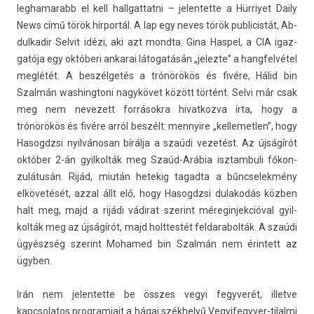
leg­hamarabb el kell hallgat­tatni – jelen­tette a Hür­riyet Daily
News című török hírportál. A lap egy neves török pub­licis­tát, Ab­
dul­kadir Sel­vit idézi, aki azt mondta: Gina Has­pel, a CIA igaz­
gatója egy októberi an­karai látogatásán „jelez­te” a han­gfel­vétel
meglétét. A beszélgetés a trónörökös és fivére, Hálid bin
Szalmán was­hingtoni nagykövet között történt. Selvi már csak
meg nem nevezett forrásokra hivat­kozva írta, hogy a
trónörökös és fivére arról beszélt: men­nyire „kel­lemetl­en”, hogy
Hasogdzsi nyilvánosan bírálja a szaúdi vezetést. Az újságírót
október 2-án gyil­kolták meg Szaúd-Arábia isztam­buli főkon­
zulátusán. Rijád, miután hetekig tagad­ta a bűncselek­mény
elkövetését, azzal állt elő, hogy Hasogdzsi dulakodás közben
halt meg, majd a rijádi vádirat szerint méregin­jekcióv­al gyil­
kolták meg az újságírót, majd holttes­tét fel­darabol­ták. A szaúdi
ügyészség szerint Mohamed bin Szalmán nem érin­tett az
ügyben.
Irán nem jelen­tette be összes vegyi fegyverét, il­let­ve
kapcsolatos pro­gram­jait a hágai székhelyű Vegyifegyver-tilalmi