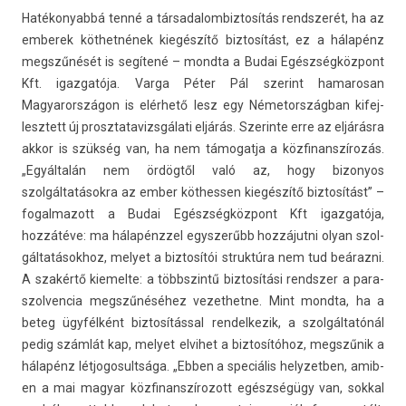
Hatékonyabbá tenné a tár­sadalom­biztosítás re­ndszerét, ha az
em­berek köthetnének kiegészítő bi­ztosítást, ez a hálapénz
megszűnését is segítené – mondta a Budai Egészségközpont
Kft. igaz­gatója. Varga Péter Pál szerint hamarosan
Magyarországon is elérhető lesz egy Németország­ban kifej­
lesztett új pro­sztatavizsgálati eljárás. Szerin­te erre az eljárásra
akkor is szükség van, ha nem támogat­ja a köz­finanszírozás.
„Egyáltalán nem ördögtől való az, hogy bi­zonyos
szolgáltatásokra az ember köt­hess­en kiegészítő bi­ztosítást” –
fogal­mazott a Budai Egészségközpont Kft igaz­gatója,
hozzátéve: ma hálapénzzel egys­zerűbb hozzájutni olyan szol­
gáltatások­hoz, melyet a bi­ztosítói struk­túra nem tud beárazni.
A szakértő kiemel­te: a többszintű bi­ztosítási re­ndsz­er a para­
szol­vencia megszűnéséhez vezet­hetne. Mint mondta, ha a
beteg ügyfélként bi­ztosításs­al re­ndel­kezik, a szolgáltatónál
pedig számlát kap, melyet el­vihet a bi­ztosítóhoz, megszűnik a
hálapénz lét­jogosultsága. „Ebben a speciális helyzetb­en, amib­
en a mai magyar köz­finanszírozott egészségügy van, sokk­al