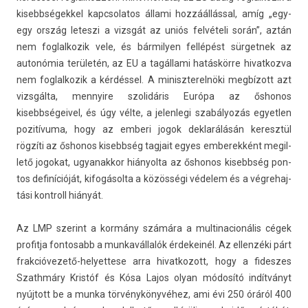
kisebbségek­kel kapcsolatos állami hozzáállással, amíg „egy-
egy ország letes­zi a vizsgát az uniós felvételi során”, aztán
nem fog­lalkozik vele, és bár­mily­en fellépést sür­getnek az
autonómia területén, az EU a tagállami hatáskörre hivat­kozva
nem fog­lalkozik a kérdéssel. A miniszterel­nöki megbízott azt
vizsgálta, men­nyire szolidáris Európa az őshonos
kisebbségeivel, és úgy vélte, a jelen­legi szabályozás egyetl­en
pozitívuma, hogy az em­beri jogok de­klarálásán keresztül
rögzíti az őshonos kisebbség tag­jait egyes em­berek­ként megil­
lető jogokat, ugyanak­kor hiányol­ta az őshonos kisebbség pon­
tos definícióját, kifogásolta a közösségi védelem és a vég­rehaj­
tási kontroll hiányát.
Az LMP szerint a kormány számára a multi­nacionális cégek
pro­fit­ja fon­tosabb a mun­kavál­lalók érdekeinél. Az el­lenzéki párt
frakcióvezető-helyettese arra hivat­kozott, hogy a fides­zes
Szathmá­ry Kristóf és Kósa Lajos olyan módosító indítványt
nyújtott be a munka törvénykönyvéhez, ami évi 250 óráról 400