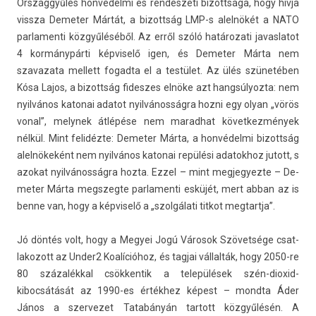
Országgyűlés honvédelmi és rendészeti bi­zottsága, hogy hívja
vissza De­met­er Mártát, a bi­zottság LMP-s alelnökét a NATO
par­lamen­ti közgyűléséből. Az erről szóló határozati javas­latot
4 kormánypárti kép­viselő igen, és De­met­er Márta nem
szavazata mel­lett fogad­ta el a testület. Az ülés szünetében
Kósa Lajos, a bi­zottság fides­zes elnöke azt han­gsúlyoz­ta: nem
nyilvános katonai adatot nyilvánosságra hozni egy olyan „vörös
vonal”, melynek átlépése nem marad­hat követ­kezmények
nélkül. Mint felidézte: De­met­er Márta, a honvédelmi bi­zottság
alelnökeként nem nyilvános katonai repülési adatok­hoz jutott, s
azokat nyilvánosságra hozta. Ezzel – mint meg­jegyez­te – De­
met­er Márta megszeg­te par­lamen­ti esküjét, mert abban az is
benne van, hogy a kép­viselő a „szolgálati tit­kot meg­tartja”.
Jó döntés volt, hogy a Megyei Jogú Városok Szövetsége csat­
lakozott az Un­der2 Koalícióhoz, és tag­jai vállalták, hogy 2050-re
80 százalékkal csök­kentik a települések szén-dioxid-
kibocsátását az 1990-es értékhez képest – mondta Áder
János a szer­vezet Tatabányán tar­tott közgyűlésén. A