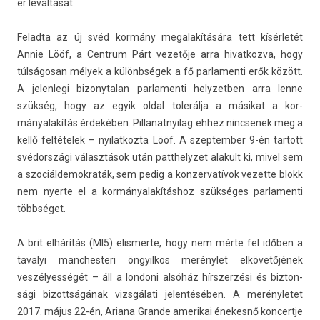
er leváltását.
Felad­ta az új svéd kormány megalakítására tett kísérletét
Annie Lööf, a Centrum Párt vezetője arra hivat­kozva, hogy
túlságosan mélyek a különbségek a fő par­lamen­ti erők között.
A jelen­legi bi­zonytalan par­lamen­ti helyzetb­en arra lenne
szükség, hogy az egyik oldal tolerálja a másikat a kor­
mányalakítás érdekében. Pil­lanat­nyilag ehhez nincsenek meg a
kellő feltételek – nyilat­kozta Lööf. A szep­temb­er 9-én tar­tott
svédországi választások után patthelyzet al­akult ki, mivel sem
a szociál­demok­raták, sem pedig a kon­zervatívok vezet­te blokk
nem nyer­te el a kor­mányalakítás­hoz szükséges par­lamen­ti
többséget.
A brit elhárítás (MI5) elis­merte, hogy nem mérte fel időben a
tavalyi man­ches­teri öngyil­kos merénylet elkövetőjének
veszélyességét – áll a lon­doni alsóház hírszer­zési és bi­zton­
sági bi­zottságának vizsgálati jelen­téséb­en. A merényletet
2017. május 22-én, Ariana Gran­de amerikai énekesnő kon­certje