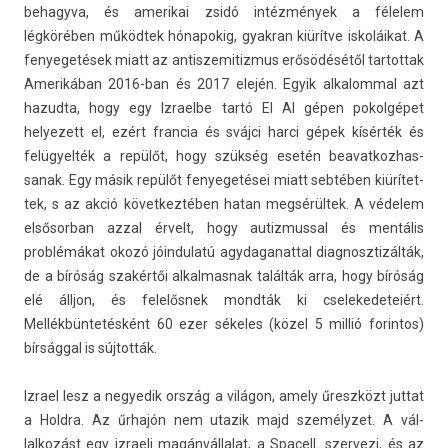
behagyva, és amerikai zsidó intézmények a félelem
légkörében működtek hónapokig, gyak­ran kiürítve iskoláikat. A
fenyegetések miatt az anti­szemitiz­mus erősödésétől tar­tottak
Amerikában 2016-ban és 2017 elején. Egyik al­kalomm­al azt
hazud­ta, hogy egy Iz­rael­be tartó El Al gépen pokol­gépet
helyezett el, ezért fran­cia és svájci harci gépek kísérték és
felügyelték a repülőt, hogy szükség esetén be­avat­kozhas­
sanak. Egy másik repülőt fenyegetései miatt sebtében kiürítet­
tek, s az akció követ­keztéb­en hatan megsérültek. A védelem
el­sősor­ban azzal érvelt, hogy autiz­muss­al és mentális
problémákat okozó jóin­dulatú agydaganatt­al di­ag­nosztizál­ták,
de a bíróság szakértői al­kal­masnak találták arra, hogy bíróság
elé álljon, és felelősnek mondták ki cselekedeteiért.
Mellékbüntetésként 60 ezer sékeles (közel 5 millió forin­tos)
bírsággal is sújtották.
Iz­rael lesz a negyedik ország a világon, amely űreszközt jut­tat
a Holdra. Az űrhajón nem utazik majd személyzet. A vál­
lalkozást egy iz­raeli magán­vállalat, a SpaceIL szer­vezi, és az