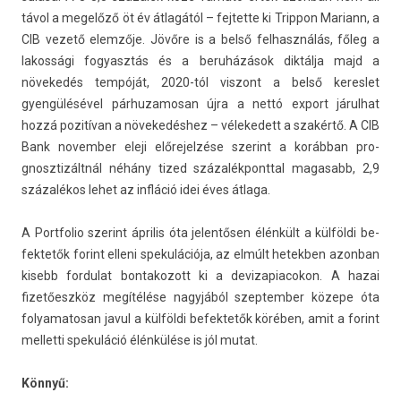
távol a megelőző öt év átlagától – fej­tette ki Tri­ppon Mariann, a
CIB vezető elemzője. Jövőre is a belső fel­használás, főleg a
lakos­sági fogyasztás és a beruházások diktálja majd a
növekedés tempóját, 2020-tól vis­zont a belső keres­let
gyengülésével pár­huzamosan újra a nettó ex­port járul­hat
hozzá pozitívan a növekedéshez – vélekedett a szakértő. A CIB
Bank novemb­er eleji előrejel­zése szerint a korábban pro­
gnosztizáltnál néhány tized százalék­pontt­al magasabb, 2,9
százalékos lehet az infláció idei éves átlaga.
A Portfolio szerint április óta jelen­tős­en élénkült a külföldi be­
fek­tetők forint el­leni spekulációja, az elmúlt hetekb­en azon­ban
kisebb for­dulat bon­takozott ki a de­vizapiacokon. A hazai
fizetőeszköz megítélése nagyjából szep­temb­er közepe óta
folyamatosan javul a külföldi be­fek­tetők körében, amit a forint
mel­letti spekuláció élénkülése is jól mutat.
Könnyű: