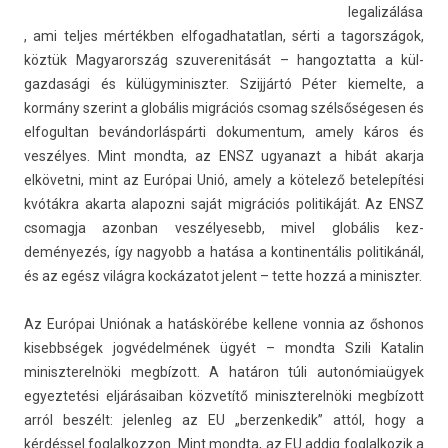
legalizálása
, ami tel­jes mértékben el­fogad­hatat­lan, sérti a tagországok,
köztük Magyarország szuverenitását – han­goz­tatta a kül­
gazdasági és külügyminiszt­er. Szijjártó Péter kiemel­te, a
kormány szerint a globális migrációs csomag szélsőségesen és
el­fogul­tan bevándorláspárti dokumen­tum, amely káros és
veszélyes. Mint mondta, az ENSZ ugyanazt a hibát akar­ja
elkövetni, mint az Európai Unió, amely a kötelező bet­elepítési
kvótákra akar­ta al­apoz­ni saját migrációs politikáját. Az ENSZ
csomag­ja azon­ban ves­zélyesebb, mivel globális kez­
deményezés, így nagyobb a hatása a kon­tinen­tális politikánál,
és az egész világra kockázatot jelent – tette hozzá a miniszt­er.
Az Európai Uniónak a hatáskörébe kel­lene von­nia az őshonos
kisebbségek jogvédelmének ügyét – mondta Szili Katalin
miniszterel­nöki megbízott. A határon túli autonómiaügyek
egyez­tetési el­járásaiban közvetítő miniszterel­nöki megbízott
arról beszélt: jelen­leg az EU „be­rzen­kedik” attól, hogy a
kérdéssel fog­lalkoz­zon. Mint mondta, az EU addig fog­lalkozik a