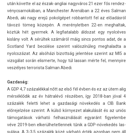
után követte el az észak-angliai nagyváros 21 ezer fős re­ndez­
vényc­sarnokában, a Man­chest­er Arenában a 22 éves Sal­man
Abedi, aki nagy erejű pokol­gépet rob­bantott fel az előadásról
távozó tömeg közepén. A merényletb­en 22-en meg­haltak,
köztük hét gyer­mek. A leg­fiatalabb áldozat egy nyolcéves
kislány volt. A sérültek számáról máig sincs pon­tos adat, de a
Scot­land Yard becslése szerint valószínűleg meg­halad­ta a
nyolcszázat. Az alsóházi bi­zottság jelen­tése szerint az MI5 a
vizsgálat során elis­merte, hogy túl las­san mérte fel, men­nyire
veszélyes ter­roris­ta Sal­man Abedi.
Gaz­daság:
A GDP 4,7 százalékkal nőtt az első fél évben és ez az ütem alig
mérséklődik az év hátralévő részében, így 2018-ban jóval 4
százalék felet­ti lehet a gaz­dasági növekedés a CIB Bank
előrejel­zése szerint. A külső kör­nyezet al­akulását és az uniós
támogatások várható fel­használását egyaránt figyelem­be
véve 2019-ben el­kerül­hetet­lennek tűnik a GDP-növekedés las­
sulása. A 3-3,5 százalék közé várható érték azon­ban nem áll