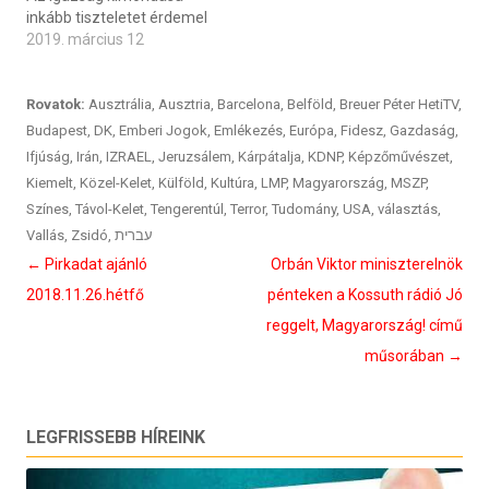
inkább tiszteletet érdemel
2019. március 12
Rovatok:
Ausztrália
,
Ausztria
,
Barcelona
,
Belföld
,
Breuer Péter HetiTV
,
Budapest
,
DK
,
Emberi Jogok
,
Emlékezés
,
Európa
,
Fidesz
,
Gazdaság
,
Ifjúság
,
Irán
,
IZRAEL
,
Jeruzsálem
,
Kárpátalja
,
KDNP
,
Képzőművészet
,
Kiemelt
,
Közel-Kelet
,
Külföld
,
Kultúra
,
LMP
,
Magyarország
,
MSZP
,
Színes
,
Távol-Kelet
,
Tengerentúl
,
Terror
,
Tudomány
,
USA
,
választás
,
Vallás
,
Zsidó
,
עברית
Bejegyzés
←
Pirkadat ajánló
Orbán Viktor miniszterelnök
navigáció
2018.11.26.hétfő
pénteken a Kossuth rádió Jó
reggelt, Magyarország! című
műsorában
→
LEGFRISSEBB HÍREINK