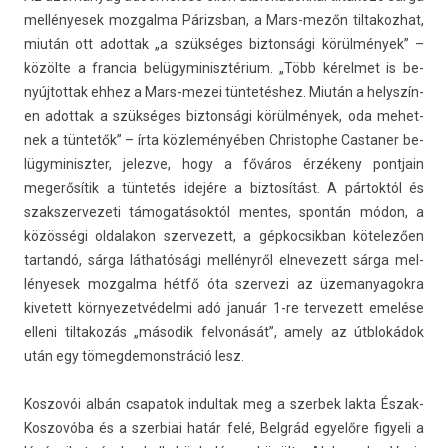
mel­lényesek moz­galma Párizsban, a Mars-mezőn til­takoz­hat,
miután ott adot­tak „a szükséges bi­zton­sági körülmények” –
közölte a fran­cia be­lügyminisztérium. „Több kérel­met is be­
nyúj­tottak ehhez a Mars-mezei tüntetéshez. Miután a helys­zín­
en adot­tak a szükséges bi­zton­sági körülmények, oda mehet­
nek a tüntetők” – írta közleményében Chris­tophe Cas­tan­er be­
lügyminiszt­er, jelez­ve, hogy a főváros érzékeny pontjain
megerősítik a tüntetés idejére a bi­ztosítást. A pártoktól és
szakszer­vezeti támogatásoktól men­tes, spontán módon, a
közösségi ol­dalakon szer­vezett, a gép­kocsik­ban kötelezően
tar­tandó, sárga láthatósági mellényről el­nevezett sárga mel­
lényesek moz­galma hétfő óta szer­vezi az üzemanyagok­ra
kivetett kör­nyezet­védel­mi adó január 1-re ter­vezett emelése
el­leni til­takozás „második fel­vonását”, amely az útblokádok
után egy tömeg­demonstráció lesz.
Kos­zovói albán csapatok in­dul­tak meg a szer­bek lakta Észak-
Koszovóba és a szer­biai határ felé, Belgrád egyelőre figyeli a