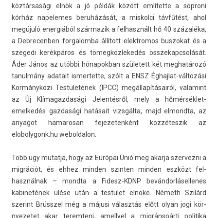
köztársasági elnök a jó példák között említette a sop­roni
kórház napelemes beruházását, a mis­kol­ci távfűtést, ahol
megújuló en­er­giából szár­mazik a fel­használt hő 40 százaléka,
a De­brecenb­en for­galom­ba állított elektromos bus­zokat és a
szegedi kerékpáros és tömeg­közlekedés összekapcsolását.
Áder János az utóbbi hónapok­ban született két meg­határozó
tanul­mány adatait is­mertet­te, szólt a ENSZ Éghajlat-változási
Kormányközi Testületének (IPCC) megállapításairól, valamint
az Új Klímagaz­dasági Jelen­tésről, mely a hőmérséklet-
emelkedés gaz­dasági hatásait vizsgálta, majd el­mondta, az
an­yagot hamarosan fejezeten­ként köz­zétes­zik az
elobolygonk.hu webol­dalon.
Több ügy mutat­ja, hogy az Európai Unió meg akar­ja szer­vezni a
migrációt, és ehhez mind­en szint­en mind­en eszközt fel­
használ­nak – mondta a Fidesz-KDNP be­ván­dorlásel­lenes
kabinetének ülése után a testület elnöke. Németh Szilárd
szerint Brüsszel még a májusi választás előtt olyan jogi kör­
nyezetet akar terem­teni, amel­lyel a migránspárti politika