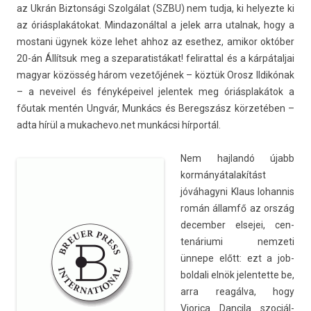
az Ukrán Bi­zton­sági Szolgálat (SZBU) nem tudja, ki helyez­te ki
az óriásplakátokat. Min­dazonált­al a jelek arra utal­nak, hogy a
mos­tani ügynek köze lehet ahhoz az eset­hez, amikor október
20-án Állítsuk meg a szeparatis­tákat! feliratt­al és a kár­pátal­jai
magyar közösség három vezetőjének – köztük Orosz Ildikónak
– a neveivel és fényképeivel jelen­tek meg óriásplakátok a
főutak mentén Ungvár, Munkács és Be­regszász körzetében –
adta hírül a
mukac­hevo.­net
munkácsi hírportál.
Nem haj­landó újabb
kormányátalakítást
jóváhagyni Klaus Iohan­nis
román államfő az ország
de­cemb­er el­sejei, cen­
tenáriumi nem­zeti
ünnepe előtt: ezt a job­
boldali elnök jelen­tette be,
arra reagálva, hogy
Viorica Dan­cila szociál­