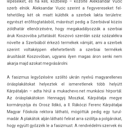
lépéseiket, és ha kell, közbelép – közölte Al­ek­sandar Vucic
szerb elnök. Al­ek­sandar Vucic szerint a fegyvereseket fel­
tehetőleg két ok miatt küldték a szer­bek lakta területre:
egyrészt erőfitog­tatás­ból, másrészt pedig a Szer­biáv­al közös
zöldhatár ellenőrzésére, hogy megakadályoz­zák a szer­biai
áruk Kos­zovóba jut­tatását. Kos­zovó szerdán száz százalékra
növelte a Szer­biából érkező termékek vámját, ami a szer­bek
szerint vol­taképp­en el­lehetet­leníti a szer­biai termékek
árusítását Kos­zovóban, ugyanis ilyen magas áron senki nem
akar­ja majd azokat megvásárolni.
A fasiz­mus legyőzésére szólító ukrán nyelvű magyarel­lenes
óriásplakátokat helyez­tek el is­meret­lenek több helyütt
Kárpátalján – adta hírül a
mukac­hevo.­net
munkácsi hírportál.
Az óriásplakátokon Hen­nagyij Moszk­al, Kárpátalja megye
kormányzója és Orosz Ildikó, a II. Rákóczi Ferenc Kár­pátal­jai
Magyar Főis­kola re­ktora látható, mögöttük pedig egy turul­
madár. A plakátok alján látható felirat arra szólítja a polgárokat,
hogy együtt győzzék le a fasiz­must. A rendvédelmi szer­vek és