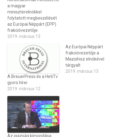
a magyar
miniszterelnökkel
folytatott megbeszélését
az Európai Néppárt (EPP)
frakcióvezetője.
2019. március 13
Az Európai Néppárt
frakcióvezetője a
Mazsihisz elnökével
tárgyalt
2019. március 13
A BreuerPress és a HetiTv
gyors hírei
2019. március 12
Az igazság kimondása