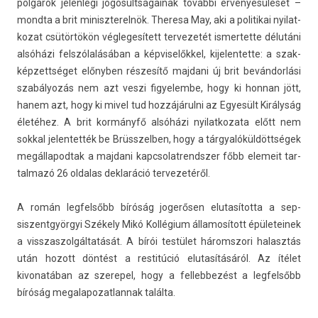
polgárok jelen­legi jogosultságainak további érvényesülését –
mondta a brit miniszterel­nök. Theresa May, aki a politikai nyilat­
kozat csütörtökön vég­legesített ter­vezetét is­mertet­te délutáni
alsóházi felszólalásában a kép­viselők­kel, kijelen­tette: a szak­
képzettséget előnyben részesítő maj­dani új brit bevándorlási
szabályozás nem azt veszi figyelem­be, hogy ki hon­nan jött,
hanem azt, hogy ki mivel tud hozzájárulni az Egyesült Királyság
életéhez. A brit kormányfő alsóházi nyilat­kozata előtt nem
sokk­al jelen­tették be Brüsszelb­en, hogy a tárgyalóküldöttségek
megál­lapod­tak a maj­dani kapcsolat­rendsz­er főbb elemeit tar­
talmazó 26 ol­dalas de­klaráció ter­vezetéről.
A román leg­felsőbb bíróság jogerősen elutasítot­ta a sep­
siszentgyör­gyi Székely Mikó Kollégium államosított épületeinek
a visszas­zolgál­tatását. A bírói testület háromszori halasztás
után hozott döntést a re­stitúció elutasításáról. Az ítélet
kivonatában az szerepel, hogy a fel­lebbezést a leg­felsőbb
bíróság megalapozat­lannak találta.