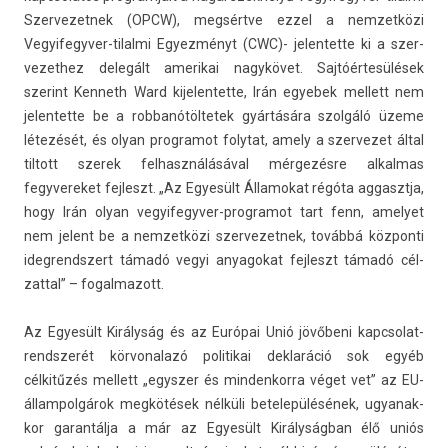
Szer­vezet­nek (OPCW), megsértve ezzel a nem­zetközi
Vegyifegyver-tilalmi Egyez­ményt (CWC)- jelen­tette ki a szer­
vezet­hez delegált amerikai nagykövet. Sajtóértesülések
szerint Ken­neth Ward kijelen­tette, Irán egyebek mel­lett nem
jelen­tette be a rob­banótöl­tetek gyártására szolgáló üzeme
létezését, és olyan pro­gramot folytat, amely a szer­vezet által
til­tott szerek fel­használásáv­al mérgezésre al­kal­mas
fegyvereket fej­leszt. „Az Egyesült Államokat régóta ag­gasztja,
hogy Irán olyan vegyifegyver-programot tart fenn, amelyet
nem jelent be a nem­zetközi szer­vezet­nek, továbbá köz­ponti
ideg­rendszert támadó vegyi an­yagokat fej­leszt támadó cél­
zatt­al” – fogal­mazott.
Az Egyesült Királyság és az Európai Unió jövőbeni kapcsolat­
rendszerét kör­vonalazó politikai de­klaráció sok egyéb
célkitűzés mel­lett „egysz­er és min­denkor­ra véget vet” az EU-
állampolgárok megkötések nélküli bet­elepülésének, ugyanak­
kor garan­tálja a már az Egyesült Királyságban élő uniós