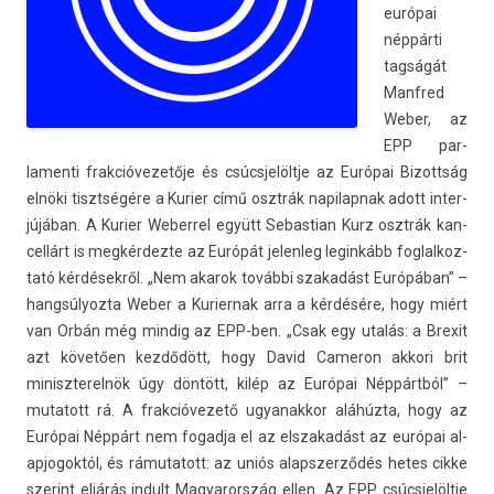
európai
néppárti
tagságát
Man­fred
Weber, az
EPP par­
lamen­ti frak­cióvezetője és csúcsjelöltje az Európai Bi­zottság
elnöki tisztségére a Kuri­er című osztrák napilap­nak adott in­ter­
jújában. A Kuri­er Weber­rel együtt Sebas­tian Kurz osztrák kan­
cellárt is meg­kérdez­te az Európát jelen­leg legin­kább fog­lalkoz­
tató kérdésekről. „Nem akarok további szakadást Európában” –
han­gsúlyoz­ta Weber a Kurier­nak arra a kérdésére, hogy miért
van Orbán még min­dig az EPP-ben. „Csak egy utalás: a Brexit
azt követően kezdődött, hogy David Cameron ak­kori brit
miniszterel­nök úgy döntött, kilép az Európai Néppártból” –
mutatott rá. A frak­cióvezető ugyanak­kor aláhúzta, hogy az
Európai Néppárt nem fogad­ja el az elszakadást az európai al­
ap­jogok­tól, és rámutatott: az uniós al­apszer­ződés hetes cikke
szerint eljárás in­dult Magyarország ellen. Az EPP csúcsjelöltje