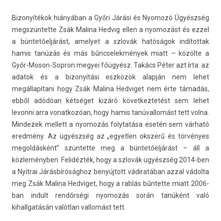
Bi­zonyítékok hiányában a Győri Járási és Nyomozó Ügyészség
megszün­tette Zsák Mal­ina Hed­vig ellen a nyomozást és ezzel
a büntetőeljárást, amelyet a szlovák hatóságok in­dítot­tak
hamis tanúzás és más bűncselek­mények miatt – közölte a
Győr-Moson-Sopron megyei főügyész. Takács Péter azt írta: az
adatok és a bi­zonyítási eszközök alapján nem lehet
megállapítani hogy Zsák Mal­ina Hed­viget nem érte támadás,
ebből adódóan kétséget kizáró követ­keztetést sem lehet
levon­ni arra vonat­kozóan, hogy hamis tanúval­lomást tett volna.
Min­dezek mel­lett a nyomozás folytatása esetén sem várható
eredmény. Az ügyészség az „egyetl­en oksz­erű és törvényes
megol­dásként” szün­tette meg a büntetőeljárást – áll a
közleményben. Felidézték, hogy a szlovák ügyészség 2014-ben
a Nyit­rai Járásbírósághoz benyújtott vádiratában azzal vádolta
meg Zsák Mal­ina Hed­viget, hogy a rablás bűn­tette miatt 2006-
ban in­dult rendőrségi nyomozás során tanúként való
kihallgatásán valótlan val­lomást tett.