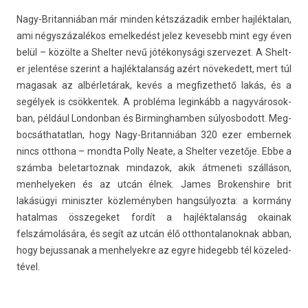
Nagy-Britanniában már mind­en kétszázadik ember haj­léktalan,
ami négyszázalékos em­el­kedést jelez kevesebb mint egy éven
belül – közölte a Shelt­er nevű jótékonysági szer­vezet. A Shelt­
er jelen­tése szerint a haj­léktalan­ság azért növekedett, mert túl
magasak az albérletárak, kevés a meg­fizet­hető lakás, és a
segélyek is csök­kentek. A probléma legin­kább a nagyvárosok­
ban, például Lon­donban és Bi­rminghamb­en súlyos­bodott. Meg­
bocsát­hatat­lan, hogy Nagy-Britanniában 320 ezer em­ber­nek
nincs otthona – mondta Polly Neate, a Shelt­er vezetője. Ebbe a
számba be­letar­toznak min­dazok, akik átmeneti szálláson,
men­helyek­en és az utcán élnek. James Brokenshire brit
lakásügyi miniszt­er közleményben han­gsúlyoz­ta: a kormány
hatal­mas összegeket fordít a haj­léktalan­ság okainak
felszámolására, és segít az utcán élő otthon­talanok­nak abban,
hogy be­jus­sanak a men­helyek­re az egyre hidegebb tél közeled­
tével.