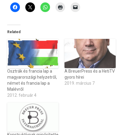
Related
Osztrák és francia lap a
A BreuerPress és a HetiTV
magyarországi helyzetről,
gyors hírei
német és francia lap a
2019. március 7
Malévről
2012. február 4
Konstruktívnak minősítette