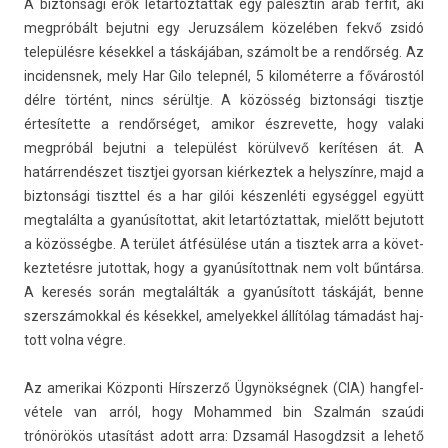
A bi­zton­sági erők letar­tóztat­tak egy palesztin arab férfit, aki
megpróbált be­jut­ni egy Jeruz­sálem közelében fekvő zsidó
településre kések­kel a táskájában, számolt be a rendőrség. Az
in­cidensnek, mely Har Gilo telep­nél, 5 kilométerre a fővárostól
délre történt, nincs sérültje. A közösség bi­zton­sági tisztje
értesítette a rendőrséget, amikor észrevet­te, hogy valaki
megpróbál be­jut­ni a települést körülvevő kerítésen át. A
határrendészet tisztjei gyor­san kiér­keztek a helys­zínre, majd a
bi­zton­sági tiszttel és a har gilói készenléti egységgel együtt
meg­talál­ta a gyanúsítot­tat, akit letar­tóztat­tak, mielőtt be­jutott
a közösségbe. A terület átfésülése után a tisztek arra a követ­
keztetés­re jutot­tak, hogy a gyanúsítottnak nem volt bűntársa.
A keresés során meg­talál­ták a gyanúsított táskáját, benne
szerszámokk­al és kések­kel, amelyek­kel állítólag támadást haj­
tott volna végre.
Az amerikai Köz­ponti Hírszerző Ügynökségnek (CIA) han­gfel­
vétele van arról, hogy Moham­med bin Szalmán szaúdi
trónörökös utasítást adott arra: Dzsamál Hasogdzsit a lehető