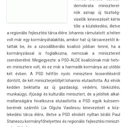
demok­rata miniszterel­
nök aznap új tisztség­
viselők kinevezését kérte
tőle a köz­lekedési, il­let­ve
a re­gionális fej­lesztési tárca élére. Iohan­nis rámutatott: a héten
volt már egy kormányátalakítás, amikor hat új tár­cavezetőt ik­
tattak be, és a szociál­liberális koalíció job­ban tenné, ha a
kormányzással is fog­lalkoz­na, nemcsak a minisztereit
csereberélné. Meg­jegyez­te: a PSD-ALDE koalíciónak már hetv­
en minisztere volt, és ez már a har­madik kormánya az utóbbi
két évben. A PSD hétfőn nyolc minisztere lec­seréléséről
döntött, de két miniszter­jelöltjét Iohan­nis elutasítot­ta. Az elnök
kedd­en be­ik­tatta az új gaz­dasági, védelmi, távközlési,
munkaügyi, ifjúsági és kul­turális minisztert, de a jelöltek al­kal­
matlan­ságára hivat­kozva elutasítot­ta a PSD egyik kulcsem­
berének számító Lia Ol­guta Vasiles­cu kinevezését a köz­
lekedési tárca élére, il­let­ve a PSD elnökét nyíltan bíráló Paul
Stanes­cu kor­mányfőhelyet­tes és re­gionális fej­lesztési miniszt­