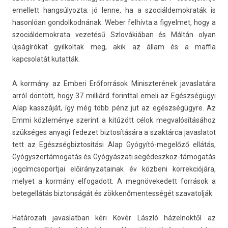
em­el­lett han­gsúlyoz­ta: jó lenne, ha a szociál­demok­raták is
hason­lóan gon­dolkod­nának. Weber felhívta a figyel­met, hogy a
szociál­demok­rata vezetésű Szlovákiában és Máltán olyan
újságírókat gyil­koltak meg, akik az állam és a maf­fia
kapcsolatát kutat­ták.
A kormány az Em­beri Erőforrások Miniszterének javas­latára
arról döntött, hogy 37 milliárd forintt­al emeli az Egészségügyi
Alap kasszáját, így még több pénz jut az egészségügyre. Az
Emmi közleménye szerint a kitűzött célok meg­valósításához
szükséges an­yagi fedezet bi­ztosítására a szaktárca javas­latot
tett az Egészség­biztosítási Alap Gyógyító-megelőző ellátás,
Gyógys­zertámogatás és Gyógyászati segédeszköz-támogatás
jog­címcsoportjai előirányzatainak év közbeni kor­rekciójára,
melyet a kormány el­fogadott. A meg­növekedett források a
bet­egel­látás bi­zton­ságát és zök­kenőmen­tességét szavatol­ják.
Határozati javas­latban kéri Kövér László házelnöktől az