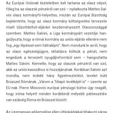
Az Európai Uniónak tiszteletb­en kell tar­tania az olasz népet,
főleg ha az olas­zok pénzéről van szó – nyilat­kozta Mat­teo Sal­
vini olasz kormányfő-helyettes, miután az Európai Bi­zottság
be­jelen­tette, hogy az olasz kormány költségvetési ter­vezete
miatt túlzottdeficit-eljárást kez­deményezett Olas­zországg­al
szemb­en. Mat­teo Sal­vini, a Liga kormánypárt vezetője han­
gsúlyoz­ta, hogy a római kormány az uniós eljárás ellenére nem
fog „egy lépéssel sem hátralépni”. Nem mon­dunk le arról, hogy
az olasz egészségügyre, oktatásra költsük a pénzt, nem
engedünk a ter­vezett nyug­díjreformból sem – han­goz­tatta
Mat­teo Sal­vini. Kiemel­te, hogy az olas­zok pénzéről van szó,
akik az uniós kasszához is hoz­zájárul­nak. Korábban Sal­vini azt
mondta, nem érdek­li hány figyel­meztetést, levelet küld
Brüsszel Rómának. „Várom a Télapó levélkéjét is” – üzente az
EU-nak. Pier­re Mos­covici európai pénzügyi bi­ztos úgy reagált,
hogy irónia helyett mind­en korábbinál mélyebb párbeszédre
van szükség Róma és Brüsszel között.
Az üzemanyag adóemelése ellen útblokádokk­al til­takozó sárga