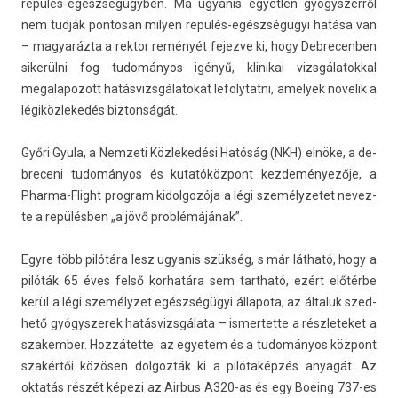
repülés-egészségügyben. Ma ugyanis egyetl­en gyógys­zerről
nem tudják pon­tosan mily­en repülés-egészségügyi hatása van
– magyaráz­ta a re­ktor reményét fejez­ve ki, hogy De­brecenb­en
sikerülni fog tudományos igényű, klinikai vizsgálatokk­al
megalapozott hatás­vizsgálatokat lefolytat­ni, amelyek növelik a
légiköz­lekedés bi­zton­ságát.
Győri Gyula, a Nem­zeti Köz­lekedési Hatóság (NKH) elnöke, a de­
breceni tudományos és kutatóközpont kez­deményezője, a
Pharma-Flight pro­gram kidol­gozója a légi személyzetet nevez­
te a repülésben „a jövő problémájának”.
Egyre több pilótára lesz ugyanis szükség, s már látható, hogy a
pilóták 65 éves felső kor­határa sem tartható, ezért előtérbe
kerül a légi személyzet egészségügyi állapota, az általuk szed­
hető gyógys­zerek hatás­vizsgálata – is­mertet­te a részleteket a
szakemb­er. Hozzátette: az egyetem és a tudományos központ
szakértői közösen dol­gozták ki a pilótaképzés anyagát. Az
oktatás részét képezi az Air­bus A320-as és egy Boe­ing 737-es