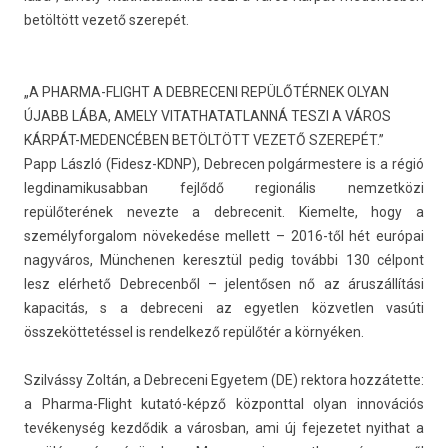
betöltött vezető szerepét.
„A PHARMA-FLIGHT A DEBRECENI REPÜLŐTÉRNEK OLYAN
ÚJABB LÁBA, AMELY VITATHATATLANNÁ TESZI A VÁROS
KÁRPÁT-MEDENCÉBEN BETÖLTÖTT VEZETŐ SZEREPÉT.”
Papp László (Fidesz-KDNP), De­brec­en pol­gármes­tere is a régió
leg­dinamikusab­ban fejlődő re­gionális nem­zetközi
repülőterének nevez­te a de­brecenit. Kiemel­te, hogy a
személyfor­galom növekedése mel­lett – 2016-től hét európai
nagyváros, München­en keresztül pedig további 130 célpont
lesz elérhető De­brecen­ből – jelen­tős­en nő az áruszállítási
kapacitás, s a de­breceni az egyetl­en köz­vetl­en vasúti
összeköttetéssel is re­ndel­kező repülőtér a környéken.
Szilvássy Zoltán, a De­breceni Egyetem (DE) re­ktora hozzátette:
a Pharma-Flight kutató-képző köz­pontt­al olyan innovációs
tevékenység kezdődik a város­ban, ami új fejezetet nyit­hat a