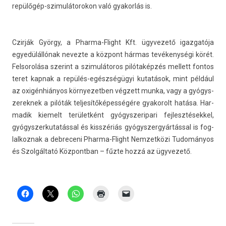
repülőgép-szimulátorokon való gyakor­lás is.
Czirják György, a Pharma-Flight Kft. ügyvezető igaz­gatója
egyedülállónak nevez­te a központ hármas tevékenységi körét.
Fel­sorolása szerint a szimulátoros pilótaképzés mel­lett fon­tos
teret kap­nak a repülés-egészségügyi kutatások, mint például
az oxigénhiányos kör­nyezetb­en végzett munka, vagy a gyógys­
zerek­nek a pilóták tel­jesítőképes­ségére gyakorolt hatása. Har­
madik kiemelt területként gyógys­zeripari fej­lesztések­kel,
gyógys­zerkutatáss­al és kisszériás gyógys­zergyár­táss­al is fog­
lalkoz­nak a de­breceni Pharma-Flight Nem­zetközi Tudományos
és Szolgáltató Köz­pontban – fűzte hozzá az ügyvezető.