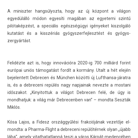
A miniszt­er han­gsúlyoz­ta, hogy az új központ a világon
egyedülálló módon egyesíti magában az egyetemi szintű
pilótaképzést, a speciális egészségügyi igényeket kis­zolgáló
kutatást és a kisszériás gyógys­zerfej­lesztést és gyógys­
zergyár­tást.
Felidézte azt is, hogy innovációra 2020-ig 700 milliárd forint
európai uniós támogatást fordít a kormány. Utalt a hét elején
be­jelen­tett De­brec­en és München közötti új Lufthansa-járatra
is, és a de­breceni repülés nagy nap­jainak nevez­te a mos­tani
idős­zakot. „Kinyitot­tuk a világot De­brec­en felé, de úgy is
mondhat­juk: a világ már De­brecenb­en van” – mondta Seszták
Miklós.
Kósa Lajos, a Fidesz országgyűlési frak­ciójának vezetője el­
mondta: a Pharma-Flight a de­breceni repülőtérnek olyan „újabb
lába”, amely vitat­hatat­lanná teszi a város Kárpát-medencében