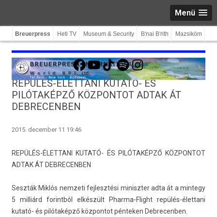
Menü
Breuerpress
Heti TV
Museum & Security
B'nai B'rith
Mazsiköm
Facebook
YouTube
TikTok
Spotify
Instagram
REPÜLÉS-ÉLETTANI KUTATÓ- ÉS
PILÓTAKÉPZŐ KÖZPONTOT ADTAK ÁT
DEBRECENBEN
2015. december 11 19:46
REPÜLÉS-ÉLETTANI KUTATÓ- ÉS PILÓTAKÉPZŐ KÖZ­PONTOT
ADTAK ÁT DE­BRECENB­EN
Seszták Miklós nem­zeti fej­lesztési miniszt­er adta át a min­tegy
5 milliárd forintból elkészült Pharma-Flight repülés-élettani
kutató- és pilótaképző köz­pontot pén­tek­en De­brecenb­en.