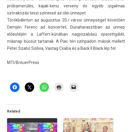
próbamerülés, kajak-kenu ver­seny és egyéb iz­galmas
szórakozás teszi színessé az idei ünnepet.
Török­bálin­ton az augusztus 20-i városi ünnepséget követően
Demjén Ferenc ad kon­certet, Dunaharasztiban az ünnep
előestéjén a Laffert-kúriában nagys­zabású op­erettgálát,
másnap búcsút tar­tanak. A Piac téri szín­padon mások mel­lett
Péter Szabó Szil­via, Vas­tag Csaba és a Back II Black lép fel.
MTI/BreuerPress
Related