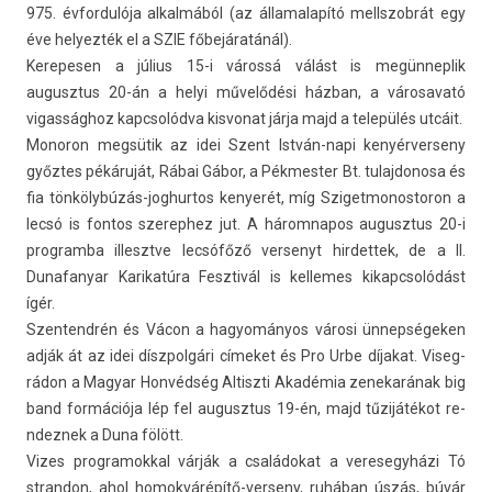
975. évfor­dulója al­kal­mából (az államalapító mellszob­rát egy
éve helyez­ték el a SZIE főbejáratánál).
Kerepes­en a július 15-i várossá válást is megün­neplik
augusztus 20-án a helyi művelődési házban, a városavató
vigas­sághoz kapcsolód­va kis­vonat járja majd a település utcáit.
Mono­ron megsütik az idei Szent István-napi kenyér­verseny
győztes pékáruját, Rábai Gábor, a Pék­mest­er Bt. tulaj­donosa és
fia tönkölybúzás-joghurtos kenyerét, míg Sziget­monos­toron a
lecsó is fon­tos szerep­hez jut. A három­napos augusztus 20-i
pro­gram­ba il­lesztve lecsófőző ver­senyt hir­dettek, de a II.
Dunafanyar Karikatúra Fesztivál is kel­lemes kikapcsolódást
ígér.
Szen­tendrén és Vácon a hagyományos városi ünnepségeken
adják át az idei díszpol­gári címeket és Pro Urbe díjakat. Viseg­
rádon a Magyar Honvédség Al­tiszti Akadémia zenekarának big
band formációja lép fel augusztus 19-én, majd tűzijátékot re­
ndez­nek a Duna fölött.
Vizes pro­gramokk­al várják a családokat a veresegyházi Tó
stran­don, ahol homokvárépítő-verseny, ruhában úszás, búvár