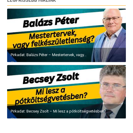
LEGFRISSEBB HÍREINK
Pirkadat: Balázs Péter – Mestertervek, vagy...
Pirkadat: Becsey Zsolt – Mi lesz a pótköltségvetésben?