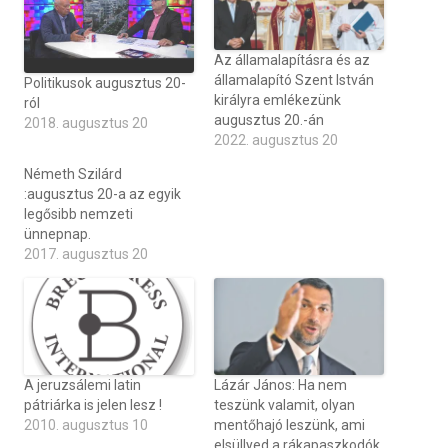
Az államalapításra és az
államalapító Szent István
Politikusok augusztus 20-
királyra emlékezünk
ról
augusztus 20.-án
2018. augusztus 20
2022. augusztus 20
Németh Szilárd
:augusztus 20-a az egyik
legősibb nemzeti
ünnepnap.
2017. augusztus 20
A jeruzsálemi latin
Lázár János: Ha nem
pátriárka is jelen lesz !
teszünk valamit, olyan
2010. augusztus 10
mentőhajó leszünk, ami
elsüllyed a rákapaszkodók