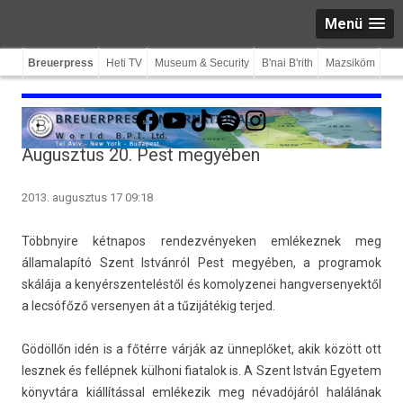
Menü
Breuerpress
Heti TV
Museum & Security
B'nai B'rith
Mazsiköm
Facebook
YouTube
TikTok
Spotify
Instagram
Augusztus 20. Pest megyében
2013. augusztus 17 09:18
Többnyire két­napos re­ndez­vények­en em­lékez­nek meg
államalapító Szent Istvánról Pest megyében, a pro­gramok
skálája a kenyérszen­telés­től és komolyzenei han­gver­senyek­től
a lecsófőző ver­seny­en át a tűzijátékig ter­jed.
Gödöllőn idén is a főtérre várják az ünneplőket, akik között ott
lesznek és fellépnek külhoni fiatalok is. A Szent István Egyetem
könyvtára kiállítással emlékezik meg névadójáról halálának