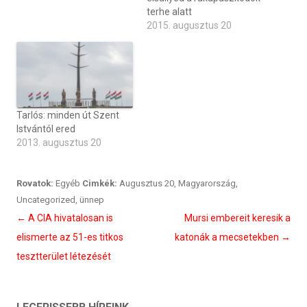
terhe alatt
2015. augusztus 20
Tarlós: minden út Szent
Istvántól ered
2013. augusztus 20
Rovatok:
Egyéb
Cimkék:
Augusztus 20
,
Magyarország
,
Uncategorized
,
ünnep
Bejegyzés
←
A CIA hivatalosan is
Mursi embereit keresik a
navigáció
elismerte az 51-es titkos
katonák a mecsetekben
→
tesztterület létezését