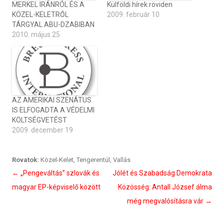
MERKEL IRÁNRÓL ÉS A
Külföldi hírek röviden
KÖZEL-KELETRŐL
2009. február 10
TÁRGYAL ABU-DZABIBAN
2010. május 25
AZ AMERIKAI SZENÁTUS
IS ELFOGADTA A VÉDELMI
KÖLTSÉGVETÉST
2009. december 19
Rovatok:
Közel-Kelet
,
Tengerentúl
,
Vallás
Bejegyzés
←
„Pengeváltás” szlovák és
Jólét és Szabadság Demokrata
navigáció
magyar EP-képviselő között
Közösség: Antall József álma
még megvalósításra vár
→