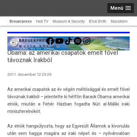
Menü
Breuerpress
Heti TV
Museum & Security
B'nai B'rith
Mazsiköm
Facebook
YouTube
TikTok
Spotify
Instagram
Obama: az amerikai csapatok emelt fővel
távoznak Irakból
2011. december 12 23:29
Az amerikai csapatok az év végén méltósággal és emelt fővel
távoz­nak Irakból – jelen­tette ki hétfőn Barack Obama amerikai
elnök, miután a Fehér Házban fogad­ta Núri al-Máliki iraki
miniszterel­nököt.
Az elnök han­gsúlyoz­ta, hogy az Egyesült Államok a kivonulás
után sem hagyja magára az iraki népet és – nyilvánvalóan