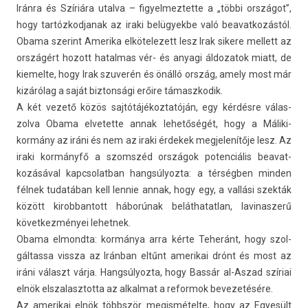
Iránra és Szíriára utal­va – figyel­meztet­te a „többi országot”,
hogy tar­tózkod­janak az iraki be­lügyek­be való be­avat­kozás­tól.
Obama szerint Amerika el­kötelezett lesz Irak sikere mel­lett az
országért hozott hatal­mas vér- és an­yagi áldozatok miatt, de
kiemel­te, hogy Irak szuverén és önálló ország, amely most már
kizárólag a saját bi­zton­sági erőire támaszkodik.
A két vezető közös saj­tótájékoz­tatóján, egy kérdésre válas­
zolva Obama el­vetet­te annak lehetőségét, hogy a Máliki-
kormány az iráni és nem az iraki érdekek meg­jelenítője lesz. Az
iraki kormányfő a szomszéd országok poten­ciális be­avat­
kozásáv­al kapcsolat­ban han­gsúlyoz­ta: a térségben mind­en
félnek tudatában kell len­nie annak, hogy egy, a vallási szekták
között kirob­bantott háborúnak be­lát­hatat­lan, lavinasz­erű
követ­kezményei lehet­nek.
Obama el­mondta: kormánya arra kérte Teheránt, hogy szol­
gáltas­sa vissza az Iránban eltűnt amerikai drónt és most az
iráni választ várja. Han­gsúlyoz­ta, hogy Bassár al-Aszad szíriai
elnök elszalasztot­ta az al­kal­mat a re­for­mok be­vezetésére.
Az amerikai elnök többször megis­métel­te, hogy az Egyesült