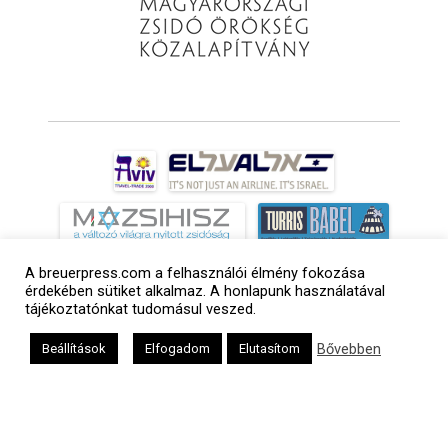
A breuerpress.com a felhasználói élmény fokozása
érdekében sütiket alkalmaz. A honlapunk használatával
tájékoztatónkat tudomásul veszed.
Bővebben
Beállítások
Elfogadom
Elutasítom
a
médiaszolgáltatási
tevékenységét a