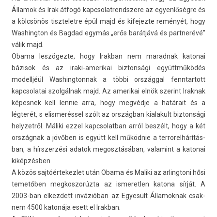
Államok és Irak átfogó kapcsolat­rendszere az egyen­lőség­re és
a kölcsönös tisztelet­re épül majd és kifejez­te reményét, hogy
Was­hington és Bag­dad egymás „erős barátjává és partnerévé”
válik majd.
Obama leszögezte, hogy Ir­ak­ban nem marad­nak katonai
bázisok és az iraki-amerikai bi­zton­sági együttműködés
modelljéül Was­hington­nak a többi országgal fenntar­tott
kapcsolatai szolgálnak majd. Az amerikai elnök szerint Ir­ak­nak
képes­nek kell len­nie arra, hogy megvédje a határait és a
légterét, s elis­merés­sel szólt az országban kialakult bi­zton­sági
helyzet­ről. Máliki ezzel kapcsolat­ban arról beszélt, hogy a két
országnak a jövőben is együtt kell működnie a ter­rorel­hárítás­
ban, a hírszer­zési adatok megosztásában, valamint a katonai
kiképzésben.
A közös saj­tóér­tekez­let után Obama és Mal­iki az ar­lingtoni hősi
temetőben meg­koszorúz­ta az is­meretl­en katona sírját. A
2003-ban el­kezdett invázióban az Egyesült Államok­nak csak­
nem 4500 katonája esett el Ir­ak­ban.