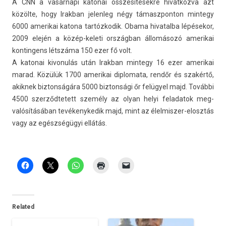
A CNN a vasárnapi katonai összesítésekre hivat­kozva azt
közölte, hogy Ir­ak­ban jelen­leg négy támaszpon­ton min­tegy
6000 amerikai katona tar­tózkodik. Obama hivatal­ba lépésekor,
2009 elején a közép-keleti országban állomásozó amerikai
kon­tingens létszáma 150 ezer fő volt.
A katonai kivonulás után Ir­ak­ban min­tegy 16 ezer amerikai
marad. Közülük 1700 amerikai di­plomata, rendőr és szakértő,
akik­nek bi­zton­ságára 5000 bi­zton­sági őr felügyel majd. További
4500 szer­ződtetett személy az olyan helyi feladatok meg­
valósításában tevékenykedik majd, mint az élelmiszer-elosztás
vagy az egészségügyi ellátás.
Related