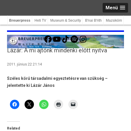
Menü
Breuerpress
Heti TV
Museum & Security
B'nai B'rith
Mazsiköm
Facebook
YouTube
TikTok
Spotify
Instagram
Lázár: A mi ajtónk mindenki előtt nyitva
2011. június 22 21:14
Széles körű társadalmi egyeztetésre van szükség –
jelentette ki Lázár János
Related