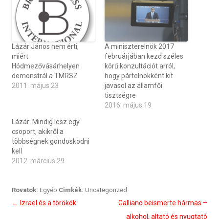
Lázár János nem érti,
A miniszterelnök 2017
miért
februárjában kezd széles
Hódmezővásárhelyen
körű konzultációt arról,
demonstrál a TMRSZ
hogy pártelnökként kit
2011. május 23
javasol az államfői
tisztségre
2016. május 19
Lázár: Mindig lesz egy
csoport, akikről a
többségnek gondoskodni
kell
2012. március 29
Rovatok:
Egyéb
Cimkék:
Uncategorized
Bejegyzés
←
Izrael és a törökök
Galliano beismerte hármas –
navigáció
alkohol, altató és nyugtató