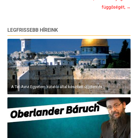
függőségét,
→
LEGFRISSEBB HÍREINK
A Tel-Avivi Egyetem kutatói által készített új jelentés...