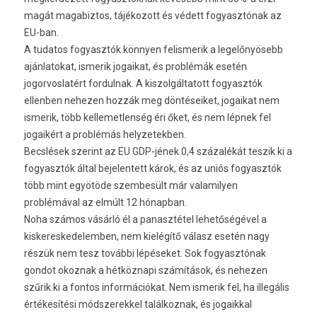
magát magabiztos, tájékozott és védett fogyasztónak az
EU-ban.
A tudatos fogyasztók könnyen felismerik a legelőnyösebb
ajánlatokat, ismerik jogaikat, és problémák esetén
jogorvoslatért fordulnak. A kiszolgáltatott fogyasztók
ellenben nehezen hozzák meg döntéseiket, jogaikat nem
ismerik, több kellemetlenség éri őket, és nem lépnek fel
jogaikért a problémás helyzetekben.
Becslések szerint az EU GDP-jének 0,4 százalékát teszik ki a
fogyasztók által bejelentett károk, és az uniós fogyasztók
több mint egyötöde szembesült már valamilyen
problémával az elmúlt 12 hónapban.
Noha számos vásárló él a panasztétel lehetőségével a
kiskereskedelemben, nem kielégítő válasz esetén nagy
részük nem tesz további lépéseket. Sok fogyasztónak
gondot okoznak a hétköznapi számítások, és nehezen
szűrik ki a fontos információkat. Nem ismerik fel, ha illegális
értékesítési módszerekkel találkoznak, és jogaikkal