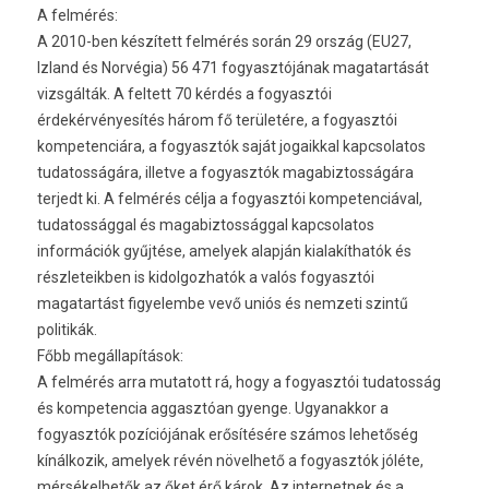
A felmérés:
A 2010-ben készített felmérés során 29 ország (EU27,
Izland és Norvégia) 56 471 fogyasztójának magatartását
vizsgálták. A feltett 70 kérdés a fogyasztói
érdekérvényesítés három fő területére, a fogyasztói
kompetenciára, a fogyasztók saját jogaikkal kapcsolatos
tudatosságára, illetve a fogyasztók magabiztosságára
terjedt ki. A felmérés célja a fogyasztói kompetenciával,
tudatossággal és magabiztossággal kapcsolatos
információk gyűjtése, amelyek alapján kialakíthatók és
részleteikben is kidolgozhatók a valós fogyasztói
magatartást figyelembe vevő uniós és nemzeti szintű
politikák.
Főbb megállapítások:
A felmérés arra mutatott rá, hogy a fogyasztói tudatosság
és kompetencia aggasztóan gyenge. Ugyanakkor a
fogyasztók pozíciójának erősítésére számos lehetőség
kínálkozik, amelyek révén növelhető a fogyasztók jóléte,
mérsékelhetők az őket érő károk. Az internetnek és a