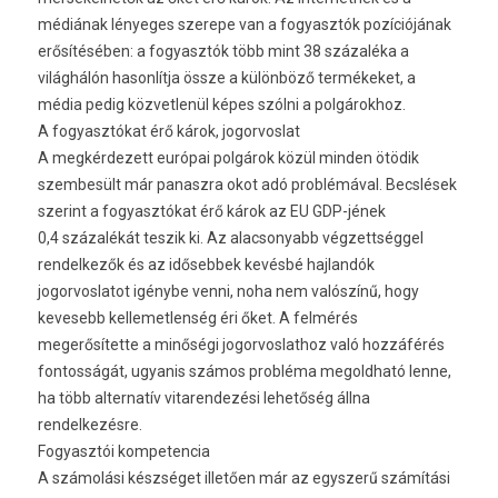
médiának lényeges szerepe van a fogyasztók pozíciójának
erősítésében: a fogyasztók több mint 38 százaléka a
világhálón hasonlítja össze a különböző termékeket, a
média pedig közvetlenül képes szólni a polgárokhoz.
A fogyasztókat érő károk, jogorvoslat
A megkérdezett európai polgárok közül minden ötödik
szembesült már panaszra okot adó problémával. Becslések
szerint a fogyasztókat érő károk az EU GDP-jének
0,4 százalékát teszik ki. Az alacsonyabb végzettséggel
rendelkezők és az idősebbek kevésbé hajlandók
jogorvoslatot igénybe venni, noha nem valószínű, hogy
kevesebb kellemetlenség éri őket. A felmérés
megerősítette a minőségi jogorvoslathoz való hozzáférés
fontosságát, ugyanis számos probléma megoldható lenne,
ha több alternatív vitarendezési lehetőség állna
rendelkezésre.
Fogyasztói kompetencia
A számolási készséget illetően már az egyszerű számítási