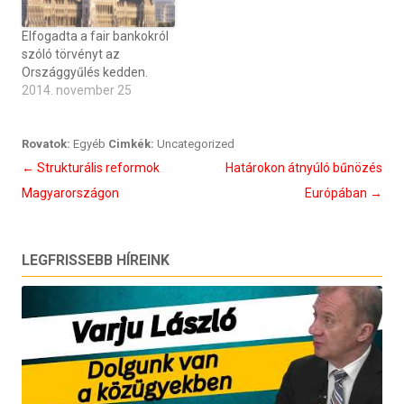
Elfogadta a fair bankokról
szóló törvényt az
Országgyűlés kedden.
2014. november 25
Rovatok:
Egyéb
Cimkék:
Uncategorized
Bejegyzés
←
Strukturális reformok
Határokon átnyúló bűnözés
navigáció
Magyarországon
Európában
→
LEGFRISSEBB HÍREINK