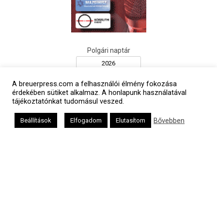
Polgári naptár
A breuerpress.com a felhasználói élmény fokozása
érdekében sütiket alkalmaz. A honlapunk használatával
tájékoztatónkat tudomásul veszed.
Bővebben
Beállítások
Elfogadom
Elutasítom
Héber naptár
אב
Oldalunkat a Mazsök támogatja