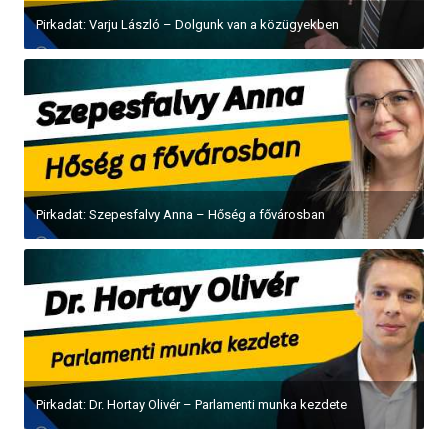
Pirkadat: Varju László – Dolgunk van a közügyekben
Pirkadat: Szepesfalvy Anna – Hőség a fővárosban
Pirkadat: Dr. Hortay Olivér – Parlamenti munka kezdete