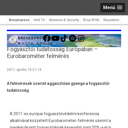
Menü
Breuerpress
Heti TV
Museum & Security
B'nai B'rith
Mazsiköm
Facebook
YouTube
TikTok
Spotify
Instagram
Fogyasztói tudatosság Európában –
Eurobarométer felmérés
2011. április 15 21:14
A felmérések szerint aggasztóan gyenge a fogyasztói
tudatosság
A 2011-es európai fogyasztóvédelmi konferencia
alkalmával közzétett Eurobarométer-felmérés szerint a
megkérdezett fogyasztóknak kevesebb mint 50%-a érzi