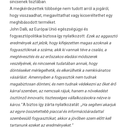
sincsenek tisztában.
A megkérdezettek többsége nem tudott arról a jogáról,
hogy visszaadhat, megjavíttathat vagy kicseréltethet egy
meghibásodott terméket.
John Dalli, az Európai Unió egészségügyi és
fogyasztópolitikai biztosa így nyilatkozott:
Ezek az aggasztó
eredmények azt jelzik, hogy kifejezetten magas azoknak a
fogyasztóknak a száma, akik ki vannak téve a csalás, a
megtévesztés és az erőszakos eladási módszerek
veszélyének, és nincsenek tudatában annak, hogy
döntéseiket mérlegelhetik, és elkerülhetik a nemkívánatos
vásárlást. Amennyiben a fogyasztók nem tudnak
magabiztosan dönteni, és nem tudnak védekezni az őket érő
kárral szemben, az nemcsak rájuk, hanem a növekedést
ösztönző innovatív, tisztességes vállalkozásokra nézve is
káros.”
A biztos így zárta nyilatkozatát:
„Ha segíteni akarjuk
az egyre összetettebb piaccal és információáradattal
szembesülő fogyasztókat, akkor a jövőben szem előtt kell
tartanunk ezeket az eredményeket.”