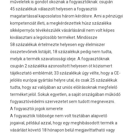
műveletek is gondot okoznak a fogyasztóknak: csupán
45 százalékuk válaszolt helyesen a fogyasztói
magatartással kapcsolatos három kérdésre. Ami a pénzügyi
kompetenciát illeti, a megkérdezettek húsz százaléka
síkképernyős tévékészülék vásárlásánál nem volt képes
kiválasztani a legolcsóbb terméket. Mindössze
58 százalékuk értelmezte helyesen egy élelmiszer
összetevőinek listáját, 18 százalékuk pedig nem tudta,
melyik a termék szavatossági ideje. A fogyasztóknak
csupán 2 százaléka azonosított helyesen öt közismert
tájékoztató emblémát; 33 százalékuk úgy vélte, hogy a CE-
jelölés európai gyártási helyre utal, és csak 25 százalékuk
tudta, hogy az valójában az uniós előírásoknak megfelelő
terméket jelöl. Sokuk egyetlen, a saját országában működő
fogyasztóvédelmi szervezetet sem tudott megnevezni.
A fogyasztói jogok ismerete
A fogyasztók többsége nem volt tisztában alapvető
jogaival, például azzal, hogy egy meghibásodott termék a
vásárlást követő 18 hónapon belül megjavíttatható vagy