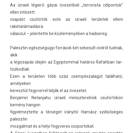
Az iz­raeli légierő gázai övezet­beli „ter­roris­ta cél­pontok”
ellen intézett
csapást csütörtök este az iz­raeli területek el­leni
rakétatámadásra
válas­zul – jelen­tette be közleményében a had­sereg.
Palesztin egészségügyi források két sebesült civil­ről tud­nak,
akik
a légic­sapás idején az Egyip­tomm­al határos Rafah­ban tar­
tózkod­tak.
Ezen a területen több száz csem­pészalagút található,
amelyek­en
keresztül fegyver­rel látják el az övezetet.
Benjámin Netan­jahu iz­raeli miniszterel­nök csütörtökön
kemény han­gon
figyel­meztet­te a térséget irányító Hamász szélsőséges
palesztin
moz­galmat és a helyi fegyveres csopor­tokat.