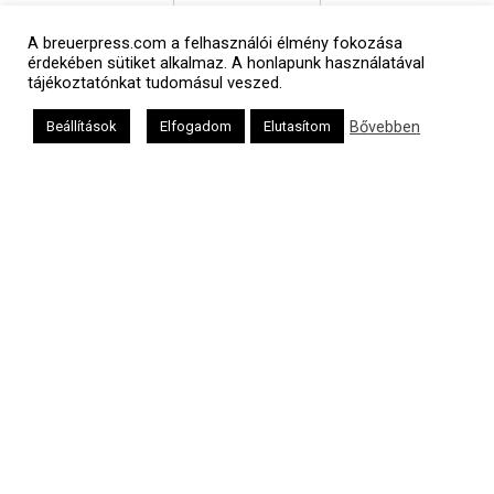
A breuerpress.com a felhasználói élmény fokozása
érdekében sütiket alkalmaz. A honlapunk használatával
אב
tájékoztatónkat tudomásul veszed.
Bővebben
Beállítások
Elfogadom
Elutasítom
Oldalunkat a Mazsök támogatja