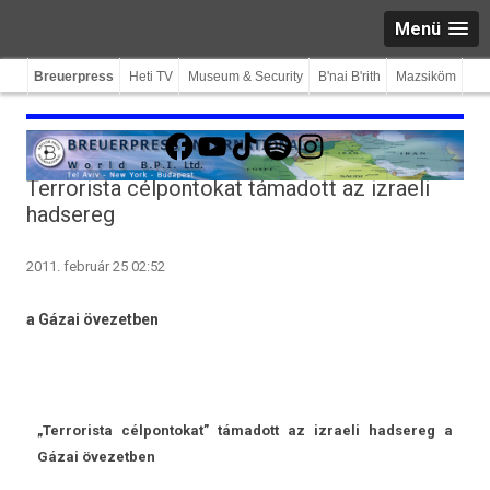
Menü
Breuerpress
Heti TV
Museum & Security
B'nai B'rith
Mazsiköm
Facebook
YouTube
TikTok
Spotify
Instagram
Terrorista célpontokat támadott az izraeli
hadsereg
2011. február 25 02:52
a Gázai övezetb­en
„Ter­roris­ta cél­pontokat” támadott az iz­raeli had­sereg a
Gázai övezetb­en