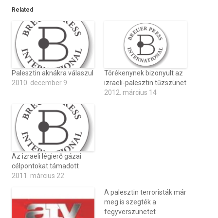
Related
Palesztin aknákra válaszul
Törékenynek bizonyult az
2010. december 9
izraeli-palesztin tűzszünet
2012. március 14
Az izraeli légierő gázai
célpontokat támadott
2011. március 22
A palesztin terroristák már
meg is szegték a
fegyverszünetet