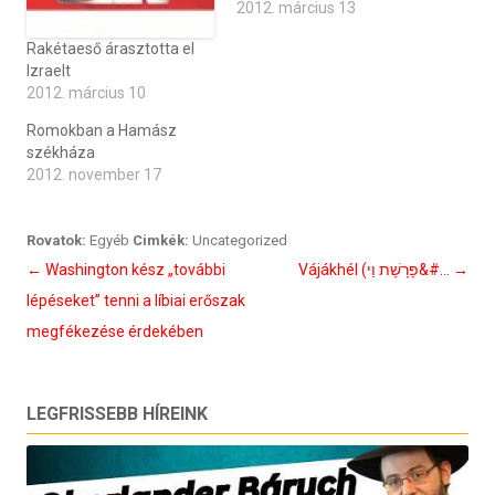
2012. március 13
Rakétaeső árasztotta el
Izraelt
2012. március 10
Romokban a Hamász
székháza
2012. november 17
Rovatok:
Egyéb
Cimkék:
Uncategorized
Bejegyzés
←
Washington kész „további
Vájákhél (פָּרָשָׁת וַי&#…
→
navigáció
lépéseket” tenni a líbiai erőszak
megfékezése érdekében
LEGFRISSEBB HÍREINK