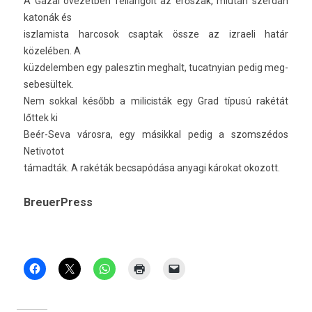
A Gázai övezetb­en fellángolt az erőszak, miután szerdán
katonák és
iszlamis­ta har­cosok csap­tak össze az iz­raeli határ
közelében. A
küz­delemb­en egy palesztin meg­halt, tucat­nyian pedig meg­
sebesül­tek.
Nem sokk­al később a milicis­ták egy Grad típusú rakétát
lőttek ki
Beér-Seva városra, egy másikk­al pedig a szomszédos
Netivotot
támadták. A rakéták be­csapódása an­yagi károkat okozott.
BreuerPress