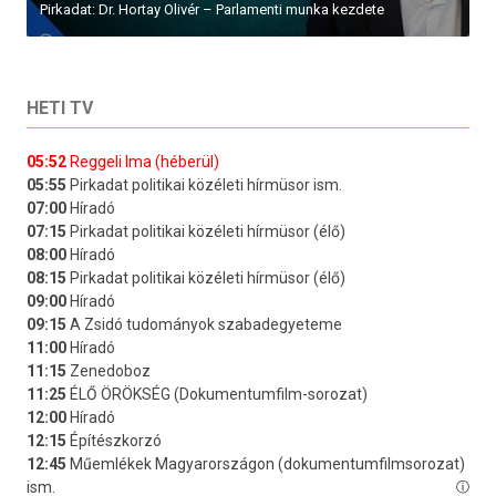
Pirkadat: Dr. Hortay Olivér – Parlamenti munka kezdete
HETI TV