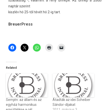
szabad­ság -, valamint a fény ünnepe. Az ünnep a zsidó
naptár szerint
kiszlév hó 25-től tévét hó 2-ig tart.
BreuerPress
Related
Semjén: az állam és az
Átadták az idei Scheiber
egyház harmonikus
Sándor-díjakat
együttélése a cél
2011. március 3