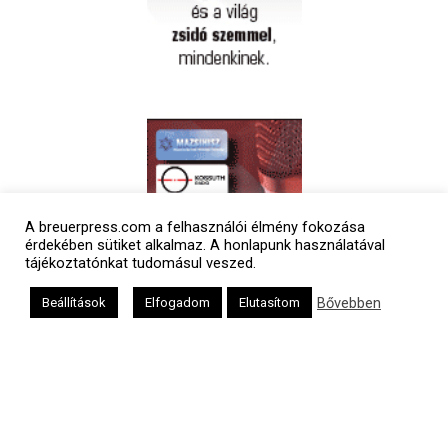
A breuerpress.com a felhasználói élmény fokozása
Polgári naptár
érdekében sütiket alkalmaz. A honlapunk használatával
tájékoztatónkat tudomásul veszed.
Bővebben
Beállítások
Elfogadom
Elutasítom
Héber naptár