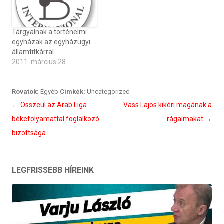
Tárgyalnak a történelmi
egyházak az egyházügyi
államtitkárral
2011. március 28
Rovatok:
Egyéb
Cimkék:
Uncategorized
Bejegyzés
←
Összeül az Arab Liga
Vass Lajos kikéri magának a
navigáció
békefolyamattal foglalkozó
rágalmakat
→
bizottsága
LEGFRISSEBB HÍREINK