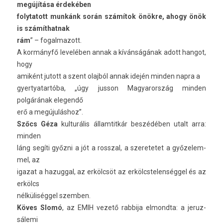
megújítása érdekében
folytatott munkánk során számítok önökre, ahogy önök
is számít­hatnak
rám
” – fogal­mazott.
A kormányfő levelében annak a kívánságának adott han­got,
hogy
amiként jutott a szent olajból annak idején mind­en napra a
gyer­tyatar­tóba, „úgy jus­son Magyarország mind­en
polgárának elegendő
erő a megújuláshoz”.
Szőcs Géza
kul­turális állam­titkár beszédében utalt arra:
mind­en
láng segíti győzni a jót a rossz­al, a szeretetet a győzelem­
mel, az
igazat a hazugg­al, az erkölcsöt az er­kölcstelen­séggel és az
erkölcs
nélküliséggel szemb­en.
Köves Slomó
, az EMIH vezető rab­bija el­mondta: a jeruz­
sálemi