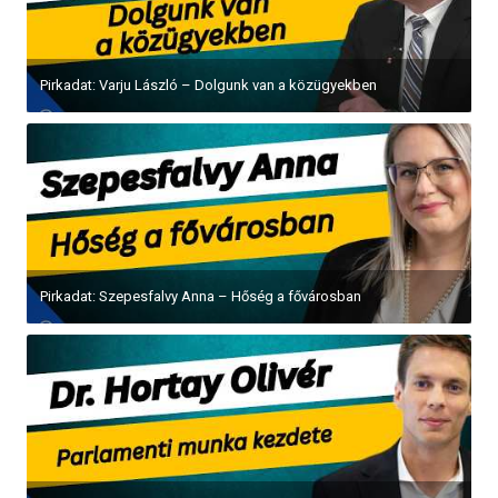
Pirkadat: Varju László – Dolgunk van a közügyekben
Pirkadat: Szepesfalvy Anna – Hőség a fővárosban