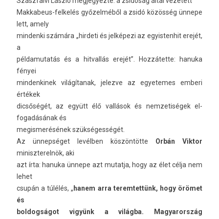
Szászfal­vi László meg­jegyez­te: a zsidóság által vezetett
Makkabeus-felkelés győzelméből a zsidó közösség ünnepe
lett, amely
min­denki számára „hir­deti és jelképezi az egyis­tenhit erejét,
a
pél­damutatás és a hit­vallás erejét”. Hozzátette: han­uka
fényei
min­denkinek világítanak, jelez­ve az egyetemes em­beri
értékek
dicsőségét, az együtt élő vallások és nem­zetiségek el­
fogadásának és
megis­merésének szükségességét.
Az ünnepséget levélben köszöntötte
Orbán Vik­tor
miniszterel­nök, aki
azt írta: han­uka ünnepe azt mutat­ja, hogy az élet célja nem
lehet
csupán a túlélés, „
hanem arra terem­tettünk, hogy örömet
és
bol­dogságot vigyünk a világba. Magyarország