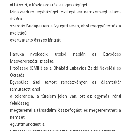
vi László
, a Közigaz­gatási és Igazságügyi
Minisztérium egyházügyi, civilügyi és nem­zetiségi állam­
titkára
szerdán Budapest­en a Nyugati téren, ahol meggyújtották a
nyolcágú
gyer­tyatartó összes lángját.
Han­uka nyol­cadik, utolsó napján az Egységes
Magyarországi Iz­raelita
Hitközség (EMIH) és a
Chábád Lubavics
Zsidó Nevelési és
Oktatási
Egyesület által tar­tott re­ndez­vény­en az állam­titkár
rámutatott: ahol
a toleran­cia, a türelem jelen van, ott az egymás iránti
felelősség
meg­terem­ti a tár­sadal­mi összefogást, és meg­teremtheti a
nem­zeti
együttműködést is.