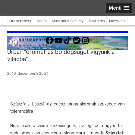
Menü
Breuerpress
Heti TV
Museum & Security
B'nai B'rith
Mazsiköm
Facebook
YouTube
TikTok
Spotify
Instagram
Orbán:”örömet és boldogságot vigyünk a
világba”.
2010. december 8 20:21
Szászfal­vi László: az egész tár­sadalom­nak szüksége van
toleran­ciára
Nem csak a zsidó közösségnek, az egész magyar tár­
sadalom­nak szüksége van toleran­ciára – mondta
Szászfal­