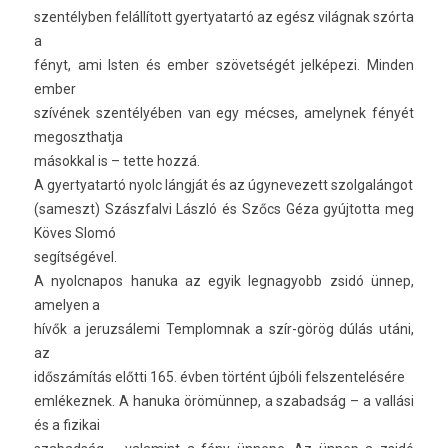
szentélyben felállított gyer­tyatartó az egész világnak szórta
a
fényt, ami Isten és ember szövetségét jelképezi. Mind­en
ember
szívének szentélyében van egy mécses, amelynek fényét
megoszthat­ja
másokk­al is – tette hozzá.
A gyer­tyatartó nyolc lángját és az úgynevezett szol­galán­got
(sameszt) Szászfal­vi László és Szőcs Géza gyúj­totta meg
Köves Slomó
segítségével.
A nyolcnapos han­uka az egyik leg­nagyobb zsidó ünnep,
amely­en a
hívők a jeruz­sálemi Templom­nak a szír-görög dúlás utáni,
az
időszámítás előtti 165. évben történt újbóli felszen­telésére
em­lékez­nek. A han­uka örömünnep, a szabad­ság – a vallási
és a fizikai