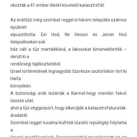
okozták a 41 ember életét követelő katasztrófát.
Az erdőtűz még szom­bat re­ggel is három település számos
épületét
el­pusztítot­ta. Ein Hod, Nir Hec­ion és Jemin Hod
településeken sok
ház vált a tűz mar­talékává, a lakosokat kimenekítet­ték –
derült ki a
rendőrségi tájékoz­tatóból.
Iz­rael történetének leg­nagyobb tűzvésze csütörtökön tört ki
Haifa
környékén.
A bi­zton­sági erők lezárták a Karmel-hegy mentén fekvő
összes utat,
ahol a tűz végigsöpört, hogy elkerüljék a katasztrófaturis­ták
áradatát.
Szom­bat re­ggel tucat­nyi külföldi tűzoltó repülőgép folytat­ta
a