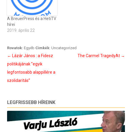
A BreuerPress és a HetiTV
hírei
2019. április 22
Rovatok:
Egyéb
Cimkék:
Uncategorized
Bejegyzés
←
Lázár János : a Fidesz
The Carmel TragedyAt
→
navigáció
politikájának ”egyik
legfontosabb alappillére a
szolidaritás”
LEGFRISSEBB HÍREINK