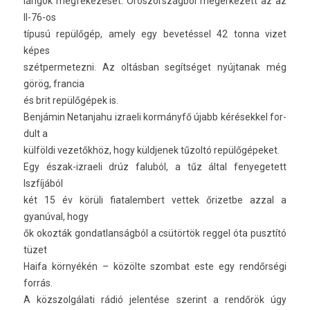
lángok megfékezését. Oros­zország­ból megér­kezett az az
Il-76-os
típusú repülőgép, amely egy bevetéssel 42 tonna vizet
képes
szét­permetez­ni. Az oltásban segítséget nyúj­tanak még
görög, fran­cia
és brit repülőgépek is.
Benjámin Netan­jahu iz­raeli kormányfő újabb kérések­kel for­
dult a
külföldi vezetőkhöz, hogy küldjenek tűzoltó repülőgépeket.
Egy észak-izraeli drúz faluból, a tűz által fenyegetett
Iszfíjából
két 15 év körüli fiatalem­bert vet­tek őrizet­be azzal a
gyanúval, hogy
ők okozták gon­datlan­ságból a csütörtök re­ggel óta pusztító
tüzet
Haifa környékén – közölte szom­bat este egy rendőrségi
forrás.
A közszol­gálati rádió jelen­tése szerint a rendőrök úgy