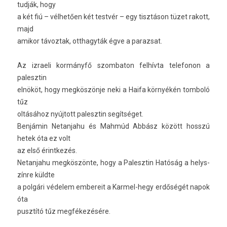
tudják, hogy
a két fiú – vélhetően két testvér – egy tisztáson tüzet rakott,
majd
amikor távoz­tak, otthagyták égve a para­zsat.
Az iz­raeli kormányfő szom­baton felhívta telefonon a
palesztin
elnököt, hogy megköszönje neki a Haifa környékén tom­boló
tűz
oltásához nyújtott palesztin segítséget.
Benjámin Netan­jahu és Mahmúd Abbász között hosszú
hetek óta ez volt
az első érintkezés.
Netan­jahu megköszönte, hogy a Palesztin Hatóság a helys­
zínre küldte
a polgári védelem em­bereit a Karmel-hegy erdőségét napok
óta
pusztító tűz megfékezésére.