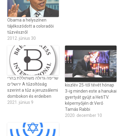
Obama a helyszínen
tájékozódott a coloradói
tűzvészről
2012. június 30
שריפה גדולה משתוללת בהרי
ירושלים A tűzoltóság
kiszlév 25-től tévét hónap
szerint a tűz a jeruzsálemi
3-ig minden este a hanukai
dombokon és erdeiben
gyertyát gyújt a HetiTV.
2021. június 9
képernyőjén dr.Verő
Tamás Rabbi
2020. december 10