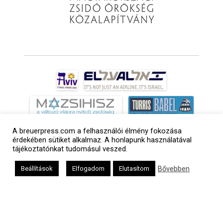
A breuerpress.com a felhasználói élmény fokozása
érdekében sütiket alkalmaz. A honlapunk használatával
tájékoztatónkat tudomásul veszed.
Bővebben
Beállítások
Elfogadom
Elutasítom
a
médiaszolgáltatási
tevékenységét a
Médiatanács a