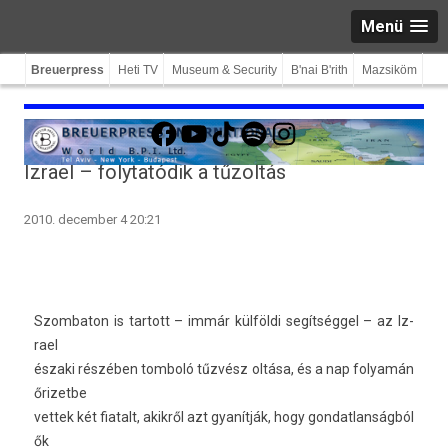
Menü
Breuerpress
Heti TV
Museum & Security
B'nai B'rith
Mazsiköm
Facebook
YouTube
TikTok
Spotify
Instagram
Izrael – folytatódik a tűzoltás
2010. december 4 20:21
Szom­baton is tar­tott – immár külföldi segítséggel – az Iz­
rael
északi részében tom­boló tűzvész oltása, és a nap folyamán
őrizet­be
vet­tek két fiatalt, akikről azt gyanítják, hogy gon­datlan­ságból
ők