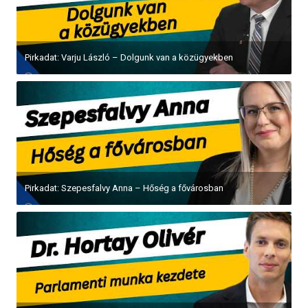
Pirkadat: Varju László – Dolgunk van a közügyekben
Pirkadat: Szepesfalvy Anna – Hőség a fővárosban