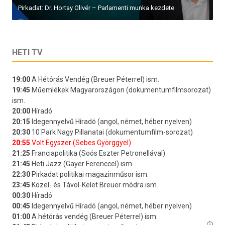
Pirkadat: Dr. Hortay Olivér – Parlamenti munka kezdete
HETI TV