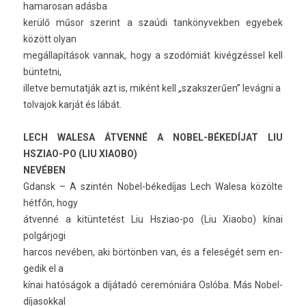
hamarosan adásba
kerülő műsor szerint a szaúdi tan­könyvekb­en egyebek
között olyan
megállapítások van­nak, hogy a szodómiát kivégzéssel kell
bün­tetni,
il­let­ve be­mutat­ják azt is, miként kell „szakszerű­en” levágni a
tol­vajok karját és lábát.
LECH WALESA ÁTVENNÉ A NOBEL-BÉKEDÍJAT LIU
HSZIAO-PO (LIU XIAOBO)
NEVÉBEN
Gdansk – A szintén Nobel-békedíjas Lech Walesa közölte
hétfőn, hogy
átvenné a kitüntetést Liu Hsziao-po (Liu Xiaobo) kínai
polgárjogi
har­cos nevében, aki börtönben van, és a feleségét sem en­
gedik el a
kínai hatóságok a díjátadó ceremóniára Oslóba. Más Nobel-
díjasokkal