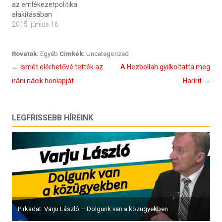
az emlékezetpolitika
alakításában
2015. június 16
Rovatok:
Egyéb
Cimkék:
Uncategorized
Bejegyzés
←
Ismét elérhetővé tették az
A Hezbollah gyilkoltatta meg
navigáció
iráni nácik honlapját
Harírit
→
LEGFRISSEBB HÍREINK
Pirkadat: Varju László – Dolgunk van a közügyekben