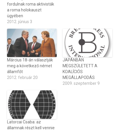
fordulnak roma aktivisták
a roma holokauszt
ügyében
2012. június 3
Március 18-án választják
JAPÁNBAN
meg a következő német
MEGSZÜLETETT A
államfőt
KOALÍCIÓS
2012. február 20
MEGÁLLAPODÁS
2009. szeptember 9
Latorcai Csaba: az
államnak részt kell vennie