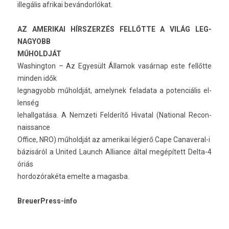
illegális af­rikai bevándorlókat.
AZ AMERIKAI HÍRSZER­ZÉS FELLŐTTE A VILÁG LEG­
NAGYOBB
MŰHOLDJÁT
Was­hington – Az Egyesült Államok vasárnap este fellőtte
mind­en idők
leg­nagyobb műholdját, amelynek feladata a poten­ciális el­
lenség
lehallgatása. A Nem­zeti Fel­derítő Hivat­al (Nation­al Re­con­
nais­sance
Of­fice, NRO) műholdját az amerikai légierő Cape Canaveral-i
bázisáról a Uni­ted Launch Al­lian­ce által megépített Delta-4
óriás
hor­dozórakéta em­el­te a magas­ba.
BreuerPress-info