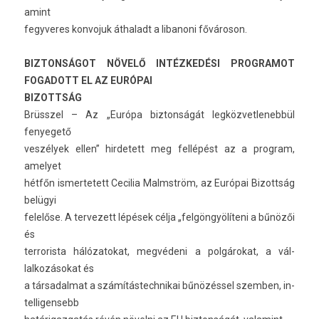
amint
fegyveres kon­vojuk áthaladt a li­banoni fővároson.
BI­ZTON­SÁGOT NÖVELŐ INTÉZKEDÉSI PRO­GRAMOT
FOGADOTT EL AZ EURÓPAI
BI­ZOTTSÁG
Brüsszel – Az „Európa bi­zton­ságát leg­közvet­leneb­bül
fenyegető
veszélyek ellen” hir­detett meg fellépést az a pro­gram,
amelyet
hétfőn is­mertetett Cecilia Mal­mström, az Európai Bi­zottság
belügyi
felelőse. A ter­vezett lépések célja „felgöngyölíteni a bűnözői
és
ter­roris­ta hálózatokat, megvédeni a polgárokat, a vál­
lalkozásokat és
a tár­sadal­mat a számítás­technikai bűnözéssel szemb­en, in­
tel­ligen­sebb