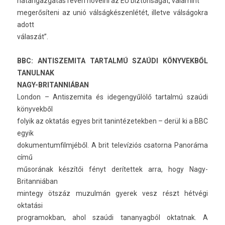
határigaz­gatás révén növelni az EU bi­zton­ságát, valamint
megerősíteni az unió válságkészenlétét, il­let­ve válságokra
adott
válaszát”.
BBC: ANTI­SZEMITA TAR­TALMÚ SZAÚDI KÖNYVEK­BŐL
TANUL­NAK
NAGY-BRITANNIÁBAN
Lon­don – Anti­szemita és idegen­gyűlölő tar­talmú szaúdi
könyvek­ből
folyik az oktatás egyes brit tanin­tézetekb­en – derül ki a BBC
egyik
dokumen­tumfilmjéből. A brit televíziós csator­na Panoráma
című
műsorának készítői fényt de­rítet­tek arra, hogy Nagy-
Britanniában
min­tegy ötszáz muzul­mán gyerek vesz részt hétvégi
oktatási
pro­gramok­ban, ahol szaúdi tananyag­ból ok­tatnak. A