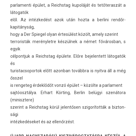
par­lamen­ti épület, a Re­ichstag kupoláját és tetőteras­zát a
látogatók
elől. Az intézkedést azok után hozta a be­rlini re­ndőr­
kapitányság,
hogy a Der Spiegel olyan értesülést közölt, amely szerint
ter­roris­ták merénylet­re készülnek a német főváros­ban, s
egyik
cél­pontjuk a Re­ichstag épülete. Előre be­jelen­tett látogatók
és
turis­tacsopor­tok előtt azon­ban továbbra is nyit­va áll a még
ősszel
is re­ngeteg érdeklődőt vonzó épület – közölte a par­la­ment
sajtóosztálya. Er­hart Körting, Be­rlin belügyi szenátora
(minisztere)
szerint a Re­ichstag körül jelen­tős­en szigorítot­ták a bi­zton­
sági
intézkedéseket és az ellenőrzést.