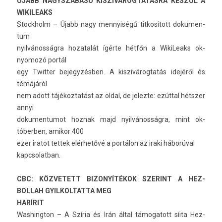
ÚJABB NAGYS­ZABÁSÚ KIS­ZIVÁROG­TATÁS­RA KÉSZÜL A
WIKILEAKS
Stockholm – Újabb nagy men­nyiségű tit­kosított dokumen­
tum
nyilvánosságra hozatalát ígérte hétfőn a WikiLeaks ok­
nyomozó portál
egy Twitt­er be­jegyzésb­en. A kis­zivárog­tatás idejéről és
témájáról
nem adott tájékoz­tatást az oldal, de jelez­te: ezúttal hétszer
annyi
dokumen­tumot hoz­nak majd nyilvánosságra, mint ok­
tóberb­en, amikor 400
ezer ir­atot tet­tek elérhetővé a portálon az iraki háborúval
kapcsolat­ban.
CBC: KÖZ­VETETT BI­ZONYÍTÉKOK SZERINT A HEZ­
BOLLAH GYIL­KOLTAT­TA MEG
HARÍRIT
Was­hington – A Szíria és Irán által támogatott síita Hez­