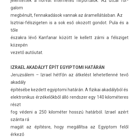
jelen­tették a horvát in­ter­netes hírportálok. Az utcai for­
galom
megbénult, fen­nakadások van­nak az áramel­látás­ban. Az
Isztriai-félszigeten is a sok eső okozott gon­dot. Pula és a
tőle
észak­ra lévő Kan­fanar között le kel­lett zárni a félsziget
közepén
vezető autóutat.
IZ­RAEL AKADÁLYT ÉPÍT EGYIP­TOMI HATÁRÁN
Jeruz­sálem – Iz­rael hétfőn az átkelést lehetet­lenné tevő
akadály
építésébe kez­dett egyip­tomi határán. A fizikai akadályból és
elektronikus érzékelőkből álló re­ndsz­er egy 140 kilométeres
részt
fog védeni a 250 kilométer hosszú határból. Iz­rael azért
szánta rá
magát az építésre, hogy megállítsa az Egyip­tom felől
érkező