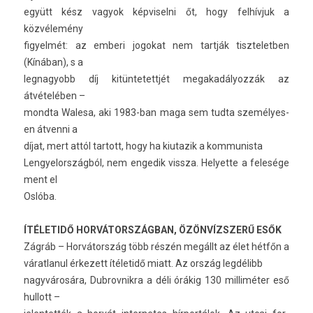
együtt kész vagyok kép­visel­ni őt, hogy felhívjuk a
közvélemény
figyel­mét: az em­beri jogokat nem tartják tiszteletb­en
(Kínában), s a
leg­nagyobb díj kitün­tetettjét megakadályoz­zák az
átvételében –
mondta Walesa, aki 1983-ban maga sem tudta személyes­
en átven­ni a
díjat, mert attól tar­tott, hogy ha kiutazik a kom­munis­ta
Len­gyelország­ból, nem en­gedik vissza. Helyet­te a felesége
ment el
Oslóba.
ÍTÉLETIDŐ HORVÁTORSZÁGBAN, ÖZÖNVÍZSZERŰ ESŐK
Zágráb – Horvátország több részén megállt az élet hétfőn a
várat­lanul érkezett ítéletidő miatt. Az ország legdélibb
nagyvárosára, Dub­rovnik­ra a déli órákig 130 mil­limét­er eső
hul­lott –