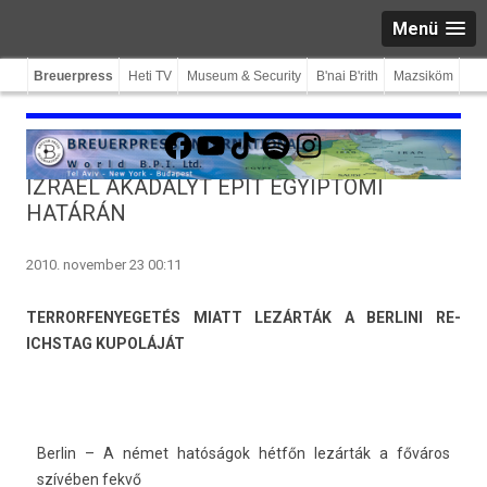
Menü
Breuerpress
Heti TV
Museum & Security
B'nai B'rith
Mazsiköm
Facebook
YouTube
TikTok
Spotify
Instagram
IZRAEL AKADÁLYT ÉPÍT EGYIPTOMI
HATÁRÁN
2010. november 23 00:11
TER­RORFENYEGETÉS MIATT LEZÁRTÁK A BE­RLINI RE­
ICHSTAG KUPOLÁJÁT
Be­rlin – A német hatóságok hétfőn lezárták a főváros
szívében fekvő