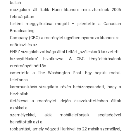
bollah
moz­galom áll Rafik Haríri li­banoni miniszterel­nök 2005
februárjában
történt meg­gyil­kolása mögött – jelen­tette a Canadian
Broad­cast­ing
Com­pany (CBC) a merénylet ügyében nyomozó li­banoni re­
ndőr­tiszt és az
ENSZ vizsgálóbizottsága által feltárt „széleskörű köz­vetett
bi­zonyítékok­ra” hivat­kozva. A CBC tényfel­tárásának
eredményét hétfőn
is­mertet­te a The Was­hington Post. Egy bejrúti mobil­
telefonos
kom­munikáció vizsgálata révén be­bizonyosodott, hogy a
Hez­bollah
illetékesei a merénylet idején összeköttetésben álltak
azokk­al a
személyek­kel, akik mobil­telefon­jaik segítségével
beindították azt a
rob­bantást, amely végzett Harírivel és 22 másik személlyel,