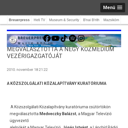
Menü
Breuerpress
Heti TV
Museum & Security
B'nai B'rith
Mazsiköm
Facebook
YouTube
TikTok
Spotify
Instagram
MEGVÁLASZTOTTA A NÉGY KÖZMÉDIUM
VEZÉRIGAZGATÓJÁT
2010. november 18 21:22
A KÖZSZOLGÁLATI KÖZALAPÍTVÁNY KURATÓRIUMA
A Közszolgálati Közalapítvány kuratóriuma csütörtökön
megválasztotta
Medveczky Balázst
, a Magyar Televízió
ügyvezető
alelnökét a Magyar Televízió,
Jónás Istvánt
, a Lánchíd Rádió