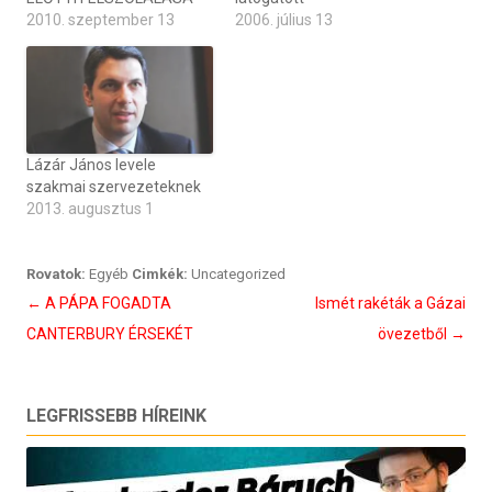
2010. szeptember 13
2006. július 13
Lázár János levele
szakmai szervezeteknek
2013. augusztus 1
Rovatok:
Egyéb
Cimkék:
Uncategorized
Bejegyzés
←
A PÁPA FOGADTA
Ismét rakéták a Gázai
navigáció
CANTERBURY ÉRSEKÉT
övezetből
→
LEGFRISSEBB HÍREINK