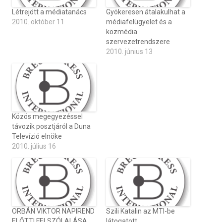
Létrejött a médiatanács
Gyökeresen átalakulhat a
2010. október 11
médiafelügyelet és a
közmédia
szervezetrendszere
2010. június 13
Közös megegyezéssel
távozik posztjáról a Duna
Televízió elnöke
2010. július 16
ORBÁN VIKTOR NAPIREND
Szili Katalin az MTI-be
ELŐTTI FELSZÓLALÁSA
látogatott