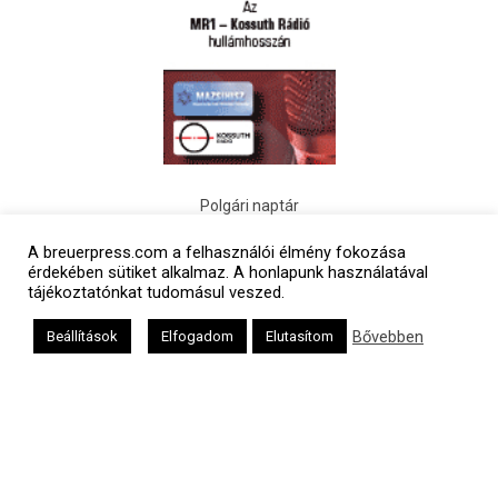
Polgári naptár
A breuerpress.com a felhasználói élmény fokozása
érdekében sütiket alkalmaz. A honlapunk használatával
tájékoztatónkat tudomásul veszed.
Bővebben
Beállítások
Elfogadom
Elutasítom
Héber naptár
אב