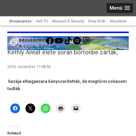
Menü
Breuerpress
Heti TV
Museum & Security
B'nai B'rith
Mazsiköm
Facebook
YouTube
TikTok
Spotify
Instagram
Kéthly Annát élete során börtönbe zárták,
2010. november 17 08:50
hazája elhagyására kényszerítették, de megtörni sohasem
tudták
Related