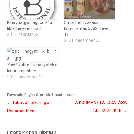
Kína „nagyon aggódik” a
Smot hetiszakasz 5.
líbiai helyzet miatt,
kommentár, 5782. Tévét
2011. február 22
19.
2021. december 23
Zsidó kulturális hagyaték a
kínai Harpinban
2013. november 10
Rovatok:
Egyéb
Cimkék:
Uncategorized
Bejegyzés
←
Tabuk dőltek meg a
A KORMÁNY LÁTOGATÁSA
navigáció
Parlamentben
BRÜSSZELBEN
→
LEGFRISSEBB HÍREINK