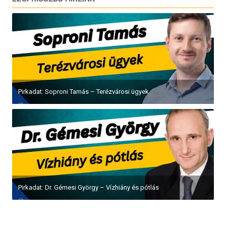
Pirkadat: Soproni Tamás – Terézvárosi ügyek
Pirkadat: Dr. Gémesi György – Vízhiány és pótlás