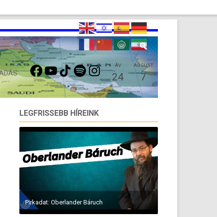
FACEBOOK
YOUTUBE
TIKTOK
SPOTIFY
INSTAGRAM
ÁV
AUGUST
 ADÁS
24
7
LEGFRISSEBB HÍREINK
Pirkadat: Oberlander Báruch