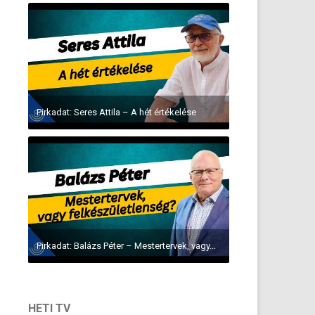
Pirkadat: Seres Attila – A hét értékelése
Pirkadat: Balázs Péter – Mestertervek, vagy...
HETI TV