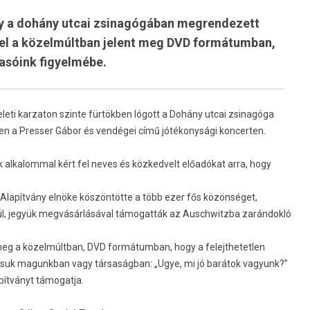
ny a dohány utcai zsinagógában megrendezett
tel a közelmúltban jelent meg DVD formátumban,
vasóink figyelmébe.
leti kar­zaton szin­te fürtökben lógott a Dohány utcai zsinagóga
n a Pre­ss­er Gábor és vendégei című jótékonysági kon­cert­en.
l­kalomm­al kért fel neves és köz­kedvelt előadókat arra, hogy
e Alapítvány elnöke köszöntötte a több ezer fős közönséget,
lenül, jegyük megvásárlásával támogat­ták az Auschwitzba zarándokló
meg a közelmúltban, DVD for­mátum­ban, hogy a felejthetetl­en
hassuk magunkban vagy társaságban: „Ugye, mi jó barátok vagyunk?”
ítványt támogat­ja.