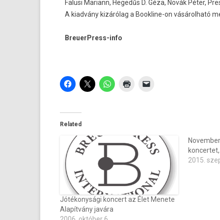
Falusi Mariann, Hegedűs D. Géza, Novák Péter, Pre
A kiadvány kizárólag a
Bookline-on vásárol­ható m
BreuerPress-info
Related
November 
koncertet,
2015. sze
Jótékonysági koncert az Élet Menete
Alapítvány javára
2006. október 6