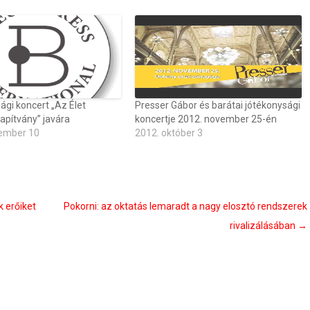
gi koncert „Az Élet
Presser Gábor és barátai jótékonysági
apítvány” javára
koncertje 2012. november 25-én
ember 10
2012. október 3
k erőiket
Pokorni: az oktatás lemaradt a nagy elosztó rendszerek
rivalizálásában
→