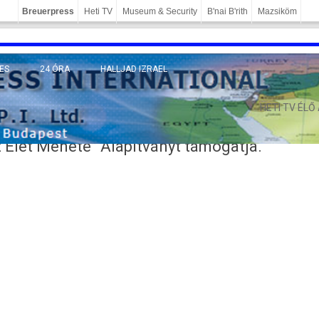
Breuerpress
Heti TV
Museum & Security
B'nai B'rith
Mazsiköm
ES
24 ÓRA
HALLJAD IZRAEL
MÁNY
HETI TV ÉLŐ
z Élet Menete” Alapítványt támogatja.