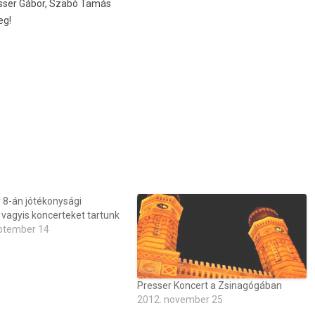
­ss­er Gábor, Szabó Tamás
eg
!
8-án jótékonysági
 vagyis koncerteket tartunk
ptember 14
Presser Koncert a Zsinagógában
2012. november 25