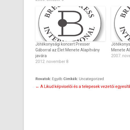
Jótékonysági koncert Presser
Jótékonysá
Gáborral az Élet Menete Alapítvány
Menete Al
javára
2007. nov
2012. november 8
Rovatok:
Egyéb
Cimkék:
Uncategorized
Bejegyzés
←
A Likud képviselői és a telepesek vezetői egyesíti
navigáció