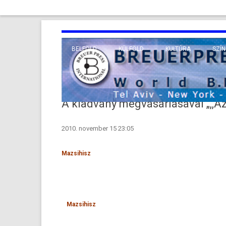
BELFÖLD
KÜLFÖLD
KULTÚRA
SZÍN
EURÓPA
TUDO
VALLÁS
KÖZEL-KELET
A kiadvány megvásárlásával „,,A
TÁVOL-KELET
2010. november 15 23:05
TENGERENTÚL
Maz­sihisz
Maz­sihisz