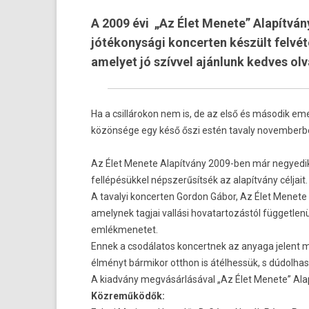
A 2009 évi „Az Élet Menete” Alapítvá
jótékonysági koncerten készült felvé
amelyet jó szívvel ajánlunk kedves ol
Ha a csillárokon nem is, de az első és második em­e
közönsége egy késő őszi estén tava­ly novem­berb­e
Az Élet Menete Alapítvány 2009-ben már negyedik a
fellépésükkel népszerűsítsék az alapítvány céljait.
A tavalyi kon­cert­en Gor­don Gábor, Az Élet Menet
amelynek tag­jai vallási hovatar­tozás­tól füg­get
em­lék­menetet.
Ennek a csodálatos kon­certnek az an­yaga jelent 
élményt bár­mikor otthon is átélhessük, s dúdol­
A kiadvány megvásárlásával „Az Élet Menete” Alap
Közreműködők: