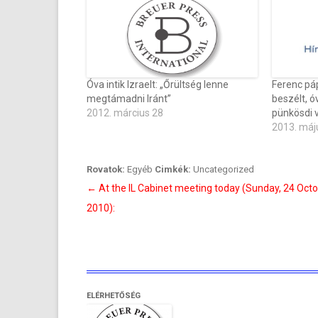
Óva intik Izraelt: „Őrültség lenne
Ferenc páp
megtámadni Iránt”
beszélt, ó
2012. március 28
pünkösdi 
2013. máj
Rovatok:
Egyéb
Cimkék:
Uncategorized
Bejegyzés
←
At the IL Cabinet meeting today (Sunday, 24 Oct
navigáció
2010):
ELÉRHETŐSÉG