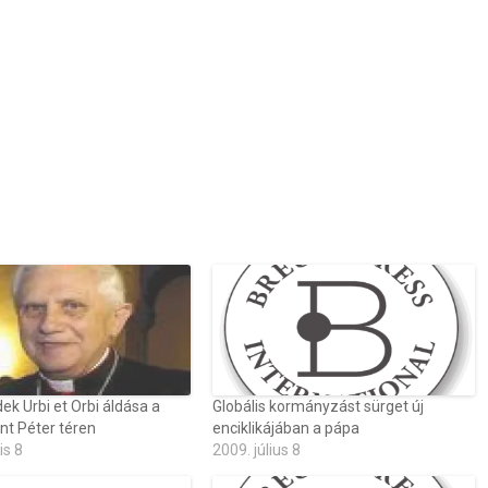
ek Urbi et Orbi áldása a
Globális kormányzást sürget új
nt Péter téren
enciklikájában a pápa
is 8
2009. július 8