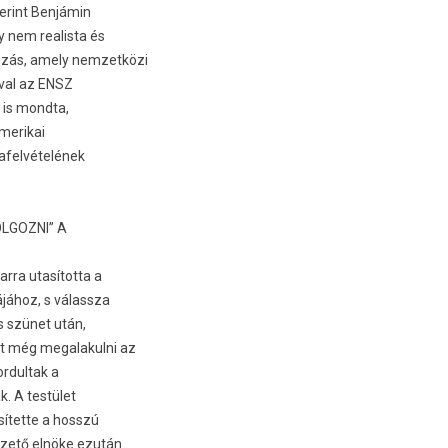
szerint Benjámin
nem rea­lis­ta és
ozás, amely nem­zetközi
iv­al az ENSZ
t is mondta,
amerikai
rafel­vételének
L­GOZNI” A
arra utasította a
ájához, s válassza
s szünet után,
tt még megalakul­ni az
r­dultak a
k. A testület
sítette a hosszú
zető elnöke ezután