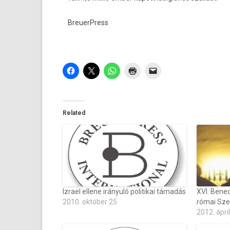
BreuerPress
Related
Izrael ellene irányuló politikai támadás
XVI. Bened
2010. október 25
római Sze
2012. ápril