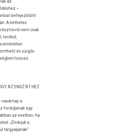
ának az
jlődéshez –
kánban be­fejeződött
án. A két­hetes
 résztvevői nem csak
, törökül,
 is­mételt­en
remthető és sürgős
térségben hosszú
OGY AZ ENSZ BT-HEZ
te vasárnap a
ez for­duljanak egy
 abban az esetb­en, ha
okat. „Elvárjuk a
l tár­gyal­janak”