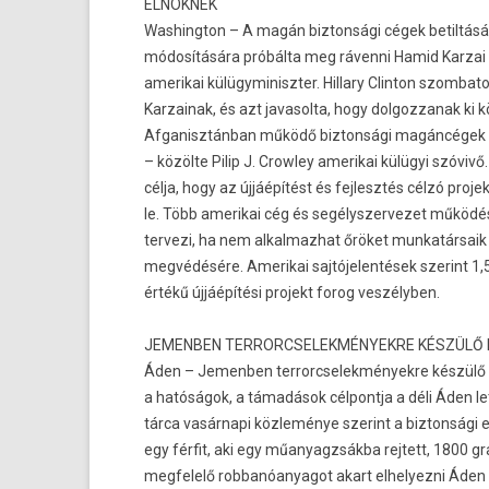
ELNÖKNEK
Was­hington – A magán bi­zton­sági cégek bet­il­tásá
módosítására próbálta meg rávenni Hamid Kar­zai
amerikai külügyminiszt­er. Hil­la­ry Clin­ton szom­bat
Kar­zainak, és azt javasol­ta, hogy dol­gozzanak ki k
Af­ganisztán­ban működő bi­zton­sági magáncégek 
– közölte Pilip J. Crow­ley amerikai külügyi szóvivő.
célja, hogy az újjáépítést és fej­lesztés célzó pro­jek
le. Több amerikai cég és segélys­zervezet működ
ter­vezi, ha nem al­kal­mazhat őröket mun­katár­sai
megvédésére. Amerikai saj­tójelen­tések szerint 1,5 
értékű újjáépítési pro­jekt forog veszélyben.
JEMENB­EN TER­RORCSELEK­MÉNYEK­RE KÉSZÜLŐ
Áden – Jemenb­en ter­rorcselek­mények­re készülő h
a hatóságok, a támadások cél­pontja a déli Áden let
tárca vasárnapi közleménye szerint a bi­zton­sági e
egy férfit, aki egy műanyagzsák­ba re­jtett, 1800
meg­felelő rob­banóanyagot akart el­helyez­ni Áden 