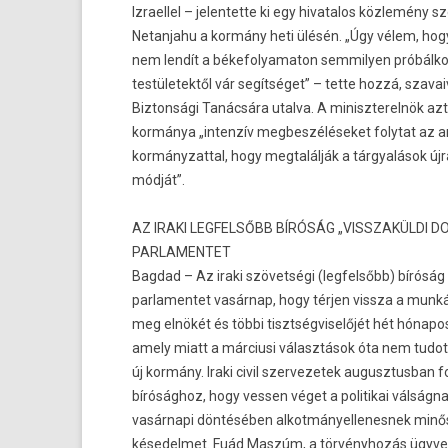
Iz­rael­lel – jelen­tette ki egy hivatalos közlemény 
Netan­jahu a kormány heti ülésén. „Úgy vélem, hogy 
nem lendít a békefolyamaton sem­mily­en próbálk
tes­tületek­től vár segítséget” – tette hozzá, szava
Bi­zton­sági Tanácsára utal­va. A miniszterel­nök az
kormánya „in­ten­zív meg­beszéléseket folytat az 
kor­mányzatt­al, hogy meg­talál­ják a tárgyalások új
módját”.
AZ IRAKI LEG­FELSŐBB BÍRÓSÁG „VISSZAKÜL­DI DO
PAR­LAMEN­TET
Bag­dad – Az iraki szövetségi (leg­felsőbb) bíróság 
par­lamen­tet vasárnap, hogy térjen vissza a munk
meg elnökét és többi tisztség­viselőjét hét hónapo
amely miatt a már­ciusi választások óta nem tudo
új kormány. Iraki civil szer­vezetek augusztus­ban fo
bírósághoz, hogy vess­en véget a politikai válságna
vasárnapi döntésében al­kot­mányel­lenes­nek minő
késedel­met. Fuád Maszúm, a törvényhozás ügyve