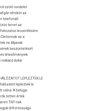
ról szóló re­ndelet
 afgán elnököt az
on telefonált
özös ter­vet az
fokozatos lec­serélésére
 Clin­tonnak az a
­tek ne álljanak
ésének beszüntetését
k és létesítményeik
milliárd dollár
 HÁLÓZATOT LEP­LEZTEK LE
álózatot lep­leztek le
t volna. A belügyi
rők tett­en értek
 gramm TNT-nek
egyik lét­fontos­ságú