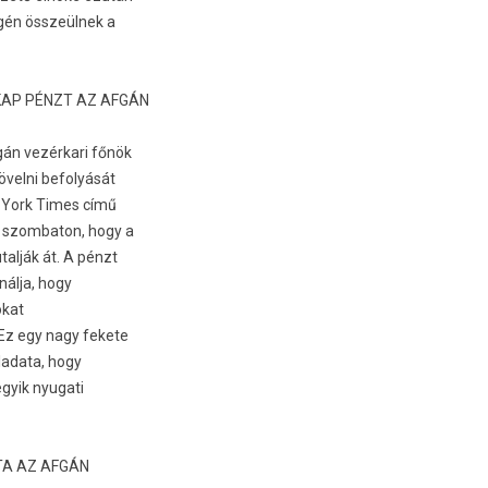
égén összeülnek a
KAP PÉNZT AZ AFGÁN
gán vezérkari főnök
övelni be­folyását
w York Times című
a szom­baton, hogy a
utalják át. A pénzt
nálja, hogy
ókat
 „Ez egy nagy fekete
ladata, hogy
egyik nyugati
TA AZ AFGÁN