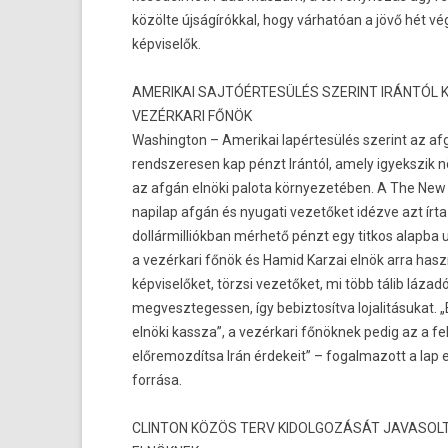
közölte újságírókkal, hogy várhatóan a jövő hét v
kép­viselők.
AMERIKAI SAJTÓÉRTESÜLÉS SZERINT IRÁNTÓL 
VEZÉRKARI FŐNÖK
Was­hington – Amerikai lapértesülés szerint az af
re­ndszeres­en kap pénzt Irántól, amely igyekszik n
az afgán elnöki palota kör­nyezetéb­en. A The Ne
napilap afgán és nyugati vezetőket idézve azt írt
dol­lármil­liók­ban mérhető pénzt egy tit­kos al­ap­ba 
a vezérkari főnök és Hamid Kar­zai elnök arra hasz
kép­viselőket, törzsi vezetőket, mi több tálib lázad
meg­vesztegess­en, így be­biz­tosít­va lojalitásukat.
elnöki kassza”, a vezérkari főnöknek pedig az a fe
előremoz­dítsa Irán érdekeit” – fogal­mazott a lap 
forrása.
CLIN­TON KÖZÖS TERV KIDOL­GOZÁSÁT JAVASOL­