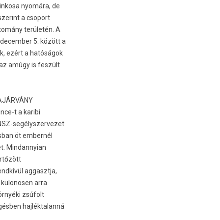
cin­kosa nyomára, de
zerint a csoport
­tomány területén. A
de­cemb­er 5. között a
, ezért a hatóságok
 az amúgy is feszült
AJÁR­VÁNY
nce-t a karibi
ENSZ-segélyszervezet
­ban öt em­ber­nél
ket. Min­dannyian
ertőzött
dkívül ag­gasztja,
, különösen arra
környéki zsúfolt
gésb­en haj­léktalanná