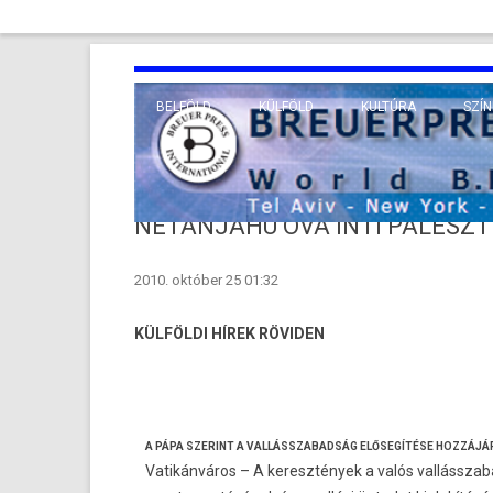
BELFÖLD
KÜLFÖLD
KULTÚRA
SZÍN
EURÓPA
TUDO
VALLÁS
KÖZEL-KELET
NETANJAHU ÓVA INTI PALESZ
TÁVOL-KELET
2010. október 25 01:32
TENGERENTÚL
KÜLFÖLDI HÍREK RÖVIDEN
A PÁPA SZERINT A VAL­LÁSSZABAD­SÁG ELŐSEGÍTÉSE HOZZÁJÁ
Vatikánváros – A keresztények a valós val­lásszab