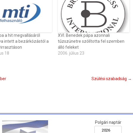
a a hit megvallásáról
XVI. Benedek pápa azonnali
va intett a bezárkózástól a
tűzszünetre szólította fel szemben
virrasztáson
álló feleket
us 18
2006. július 23
ober
Szülési szabadság
→
Polgári naptár