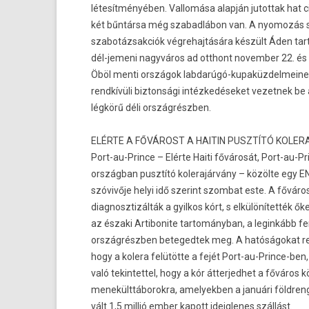
létesítményében. Val­lomása alapján jutot­tak hat 
két bűntársa még szabad­lábon van. A nyomozás s
szabotáz­sakciók vég­rehaj­tására készült Áden tar
dél-jemeni nagyváros ad otthont novemb­er 22. és 
Öböl menti országok labdarúgó-kupaküzdelmeinek
rendkívüli bi­zton­sági intézkedéseket vezet­nek be
légkörű déli országrészben.
ELÉRTE A FŐVÁROST A HAITIN PUSZTÍTÓ KOLER
Port-au-Prince – Elérte Haiti fővárosát, Port-au-Pri
országban pusztító kolerajár­vány – közölte egy 
szóvivője helyi idő szerint szom­bat este. A főváros
di­ag­nosztizál­ták a gyil­kos kórt, s elkülönítették ő
az északi Ar­tibonite tar­tományban, a legin­kább f
országrészben bet­eged­tek meg. A hatóságokat ren
hogy a kolera felütötte a fejét Port-au-Prince-ben
való tekin­tettel, hogy a kór átter­jedhet a főváros 
menekülttáborok­ra, amelyekb­en a januári földren­
vált 1,5 millió ember kapott ideig­lenes szállást.