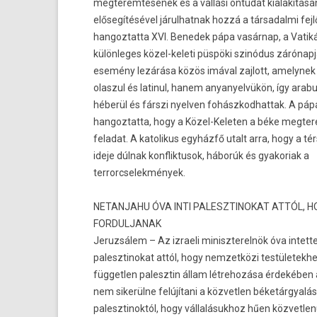
meg­terem­tésének és a vallási öntudat kialakítás
elősegítésével járul­hatnak hozzá a tár­sadal­mi fe
han­goz­tatta XVI. Be­nedek pápa vasárnap, a Vati
külön­leges közel-keleti püspöki szinódus zárónapj
esemény lezárása közös imával zaj­lott, amelynek
olas­zul és latinul, hanem an­yanyel­vükön, így arabul
héberül és fárszi nyelv­en fohászkod­hattak. A pápa
han­goz­tatta, hogy a Közel-Keleten a béke meg­te
feladat. A katolikus egyházfő utalt arra, hogy a 
ideje dúlnak konflik­tusok, háborúk és gyakoriak a
ter­rorcselek­mények.
NETAN­JAHU ÓVA INTI PALESZTINOKAT ATTÓL, H
FOR­DULJANAK
Jeruz­sálem – Az iz­raeli miniszterel­nök óva in­tet­
palesztinokat attól, hogy nem­zetközi tes­tületek­h
füg­getl­en palesztin állam lét­rehozása érdekében
nem sikerülne felújítani a köz­vetl­en béketárgyalás
palesztinok­tól, hogy vál­lalásuk­hoz hűen köz­vetlenü