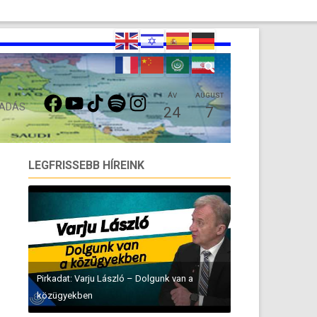
FACEBOOK
YOUTUBE
TIKTOK
SPOTIFY
INSTAGRAM
ÁV
AUGUST
 ADÁS
24
7
LEGFRISSEBB HÍREINK
Pirkadat: Varju László – Dolgunk van a
közügyekben