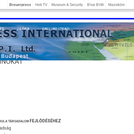
Breuerpress
Heti TV
Museum & Security
B'nai B'rith
Mazsiköm
ES
24 ÓRA
HALLJAD IZRAEL
MÁNY
HETI TV ÉLŐ
TINOKAT
FEJLŐDÉSÉHEZ
RUL A TÁR­SADALOM
ad­ság