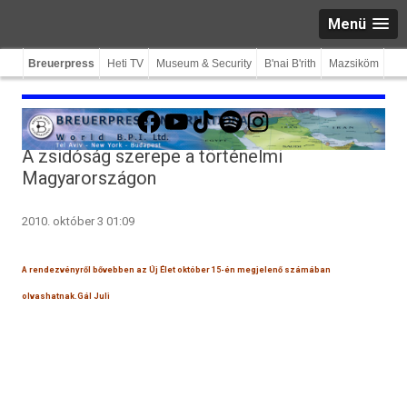
Menü
Breuerpress
Heti TV
Museum & Security
B'nai B'rith
Mazsiköm
Facebook
YouTube
TikTok
Spotify
Instagram
A zsidóság szerepe a történelmi
Magyarországon
2010. október 3 01:09
A rendezvényről bővebben az Új Élet október 15-én megjelenő számában
olvashatnak.
Gál Juli