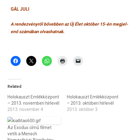
GÁL JULI
A re­ndez­vényről bővebb­en az Új Élet október 15-én meg­jel­
enő számában ol­vashat­nak.
Related
Holokauszt Emlékközpont
Holokauszt Emlékközpont
– 2013. novemberi hírlevél
– 2013. októberi hírlevél
2013. november 4
2013. október 3
Az Exodus című filmet
vetíti a Mensch