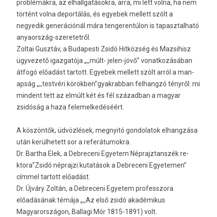
problémákra, az el­hallgatások­ra, arra, mi lett volna, ha nem
történt volna de­por­tálás, és egyebek mel­lett szólt a
negyedik generációnál mára ten­geren­túlon is tapasztal­ható
anyaország-szeretetről.
Zol­tai Gusztáv
, a Budapes­ti Zsidó Hitközség és Maz­sihisz
ügyvezető igaz­gatója „,,múlt- jelen-jövő” vonat­kozásában
átfogó előadást tar­tott. Egyebek mel­lett szólt arról a man­
ap­ság „,,testvéri körök­ben”gyak­rabban fel­hangzó tényről: mi
min­dent tett az elmúlt két és fél század­ban a magyar
zsidóság a haza felemel­kedéséért.
A köszöntők, üdvözlések, meg­nyitó gon­dolatok el­hangzása
után kerül­hetett sor a re­ferátumok­ra.
Dr. Bartha Elek, a De­breceni Egyetem Nép­rajztanszék re­
ktora”Zsidó nép­rajzi kutatások a De­breceni Egyetem­en”
címmel tar­tott előadást.
Dr. Újváry Zoltán, a De­breceni Egyetem pro­fesszora
előadásának témája „,,Az első zsidó akadémikus
Magyarországon, Bal­lagi Mór 1815-1891) volt.