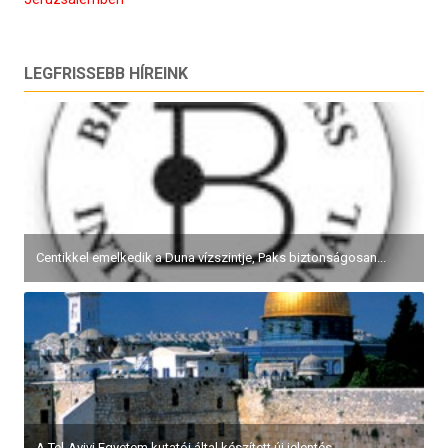
LEGFRISSEBB HÍREINK
Centikkel emelkedik a Duna vízszintje, Paks biztonságosan...
A Tel-Avivi Egyetem kutatói által készített új jelentés...