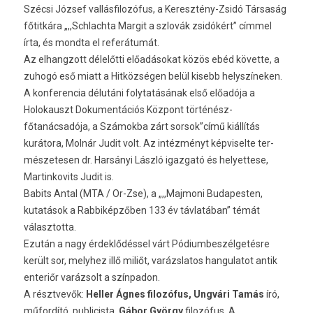
Szécsi József val­lásfilozófus, a Keresztény-Zsidó Társaság
főtitkára „,,Schlachta Mar­git a szlovák zsidókért” címmel
írta, és mondta el referátumát.
Az el­hangzott délelőtti előadásokat közös ebéd követte, a
zuhogó eső miatt a Hitközségen belül kisebb helys­zínek­en.
A kon­feren­cia délutáni folytatásának első előadója a
Holokauszt Dokumen­tációs Központ történész-
főtanácsadója, a Számokba zárt sor­sok”című kiállítás
kurátora, Molnár Judit volt. Az intézményt kép­visel­te ter­
mészetes­en dr. Harsányi László igaz­gató és helyet­tese,
Mar­tinkovits Judit is.
Babits Antal (MTA / Or-Zse), a „,,Maj­moni Budapest­en,
kutatások a Rab­bikép­zőb­en 133 év távlatában” témát
választot­ta.
Ezután a nagy érdeklődéssel várt Pódium­beszél­getés­re
került sor, melyhez illő miliőt, varázslatos han­gulatot antik
en­teriőr varázsolt a szín­padon.
A résztvevők:
Hell­er Ágnes filozófus, Ungvári Tamás
író,
műfordító, pub­licis­ta,
Gábor György
filozófus. A