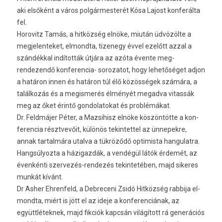
aki elsőként a város pol­gármes­terét Kósa Lajost kon­ferál­ta
fel.
Horovitz Tamás, a hitközség elnöke, miután üdvözölte a
meg­jelen­teket, el­mondta, tizenegy évvel ezelőtt azzal a
szándékkal indították útjára az azóta évente meg­
rendezendő konferencia- sorozatot, hogy lehetőséget adjon
a határon innen és határon túl élő közösségek számára, a
találkozás és a megis­merés élményét megad­va vitas­sák
meg az őket érintő gon­dolatokat és problémákat.
Dr. Feldmájer Péter, a Maz­sihisz elnöke köszöntötte a kon­
feren­cia résztvevőit, különös tekin­tettel az ünnepek­re,
annak tar­talmára utal­va a tükröződő opt­imis­ta han­gulat­ra.
Han­gsúlyoz­ta a házigaz­dák, a vendégül látók érdemét, az
évenkénti szervezés-rendezés tekin­tetéb­en, majd sikeres
munkát kívánt.
Dr Asher Eh­renfeld, a De­breceni Zsidó Hitközség rab­bija el­
mondta, miért is jött el az ideje a kon­feren­ciának, az
együttlétek­nek, majd fikciók kapcsán világított rá generációs