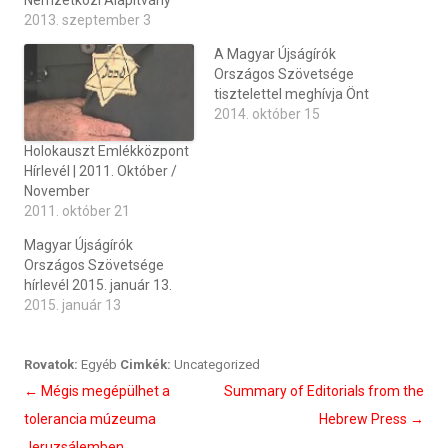
Nemzetközi Alapítvány
2013. szeptember 3
A Magyar Újságírók
Országos Szövetsége
tisztelettel meghívja Önt
2014. október 15
Holokauszt Emlékközpont
Hírlevél | 2011. Október /
November
2011. október 21
Magyar Újságírók
Országos Szövetsége
hírlevél 2015. január 13.
2015. január 13
Rovatok:
Egyéb
Cimkék:
Uncategorized
Bejegyzés
←
Mégis megépülhet a
Summary of Editorials from the
navigáció
tolerancia múzeuma
Hebrew Press
→
Jeruzsálemben