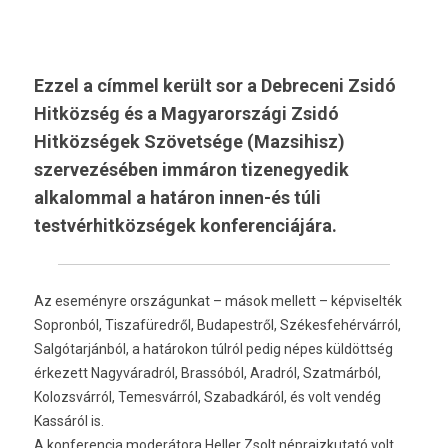
Ezzel a címmel került sor a Debreceni Zsidó
Hitközség és a Magyarországi Zsidó
Hitközségek Szövetsége (Mazsihisz)
szervezésében immáron tizenegyedik
alkalommal a határon innen-és túli
testvérhitközségek konferenciájára.
Az eseményre országun­kat – mások mel­lett – kép­visel­ték
Sop­ronból, Tis­zafüred­ről, Budapestről, Székes­fehér­várról,
Salgótarjánból, a határokon túlról pedig népes küldöttség
érkezett Nagyváradról, Brassóból, Aradról, Szatmárból,
Kolozsvár­ról, Temes­várról, Szabad­káról, és volt vendég
Kassáról is.
A kon­feren­cia moderátora Hell­er Zsolt nép­rajzkutató volt,