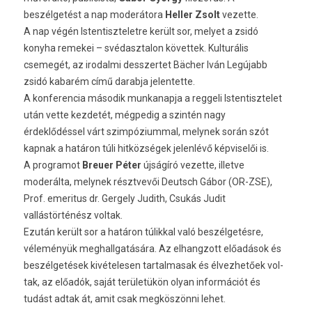
beszélgetést a nap moderátora
Hell­er Zsolt
vezet­te.
A nap végén Is­tentisztelet­re került sor, melyet a zsidó
konyha re­mekei – svédasztalon követ­tek. Kul­turális
csemegét, az ir­odal­mi de­sszer­tet Bächer Iván Legújabb
zsidó kabarém című darab­ja jelen­tette.
A kon­feren­cia második mun­kanap­ja a re­ggeli Is­tentisztelet
után vette kez­detét, még­pedig a szintén nagy
érdeklődéssel várt szim­póziumm­al, melynek során szót
kap­nak a határon túli hitközségek jelen­lévő kép­viselői is.
A pro­gramot
Breu­er Péter
újságíró vezet­te, il­let­ve
moderálta, melynek résztvevői De­utsch Gábor (OR-ZSE),
Prof. em­eritus dr. Ger­ge­ly Judith, Csukás Judit
vallástörténész vol­tak.
Ezután került sor a határon túlikk­al való beszélgetésre,
véleményük meg­hallgatására. Az el­hangzott előadások és
beszélgetések kivételes­en tar­talmasak és élvez­hetőek vol­
tak, az előadók, saját területükön olyan in­for­mációt és
tudást adtak át, amit csak megköszönni lehet.