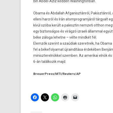
bin Abdel-Aziz kedd­en Was­hington­ban.
Obama és Ab­dal­lah Af­ganisztán­ról, Pakisztán­ról
el­leni harcról és Irán atomprog­ramjáról tár­gyalt 
kívül szóba került a palesztin nem­zeti otthon meg­
egy bi­zton­ságos és virágzó iz­raeli államm­al együt
béke záloga lehet­ne – vélte mindkét fél.
Elemzők szerint a szaúdiak szeret­nék, ha Obama e
fel a békefolyamat újrain­dítása érdekében Benjámi
miniszterel­nökkel szemb­en. Az amerikai elnök és N
6-án talál­kozik majd.
BreuerPress/MTI/­Reuters/AP