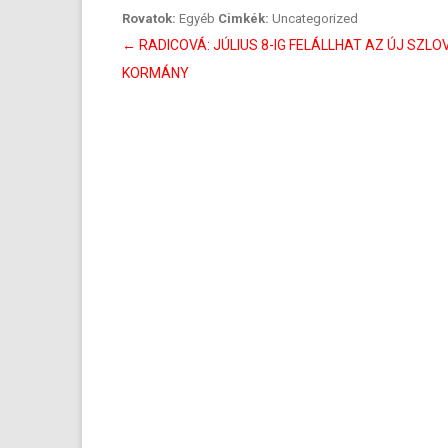
Rovatok:
Egyéb
Cimkék:
Uncategorized
Bejegyzés
←
RADICOVÁ: JÚLIUS 8-IG FELÁLLHAT AZ ÚJ SZLO
navigáció
KORMÁNY