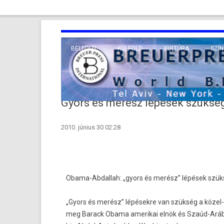
BELFÖLD
KÜLFÖLD
KULTÚRA
SZÍN
EURÓPA
TUDO
VALLÁS
KÖZEL-KELET
Gyors és merész lépések szükség
TÁVOL-KELET
2010. június 30 02:28
TENGERENTÚL
Obama-Abdallah: „gyors és merész” lépések szük
„Gyors és merész” lépésekre van szükség a közel-k
meg Barack Obama amerikai elnök és Szaúd-Arábia 