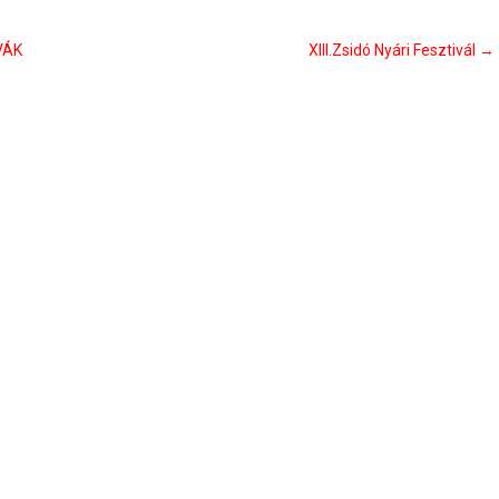
VÁK
XIII.Zsidó Nyári Fesztivál
→