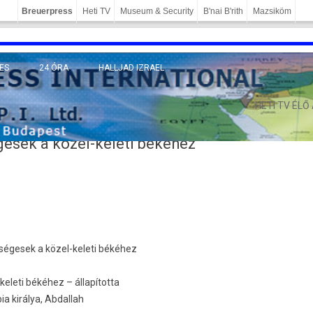
Breuerpress
Heti TV
Museum & Security
B'nai B'rith
Mazsiköm
ES
24 ÓRA
HALLJAD IZRAEL
MÁNY
HETI TV ÉLŐ
esek a közel-keleti békéhez
ségesek a közel-keleti békéhez
eleti békéhez – állapította
királya, Ab­dal­lah