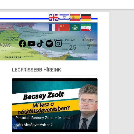
FACEBOOK
YOUTUBE
TIKTOK
SPOTIFY
INSTAGRAM
ÁV
AUGUST
 ADÁS
25
7
LEGFRISSEBB HÍREINK
Pirkadat: Becsey Zsolt – Mi lesz a
pótköltségvetésben?