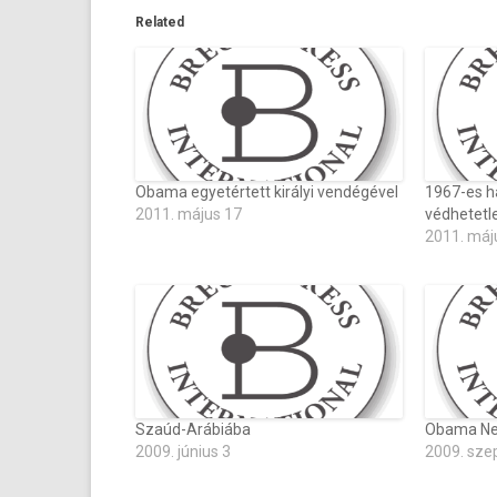
Related
Obama egyetértett királyi vendégével
1967-es h
2011. május 17
védhetetl
2011. máj
Szaúd-Arábiába
Obama Net
2009. június 3
2009. sze