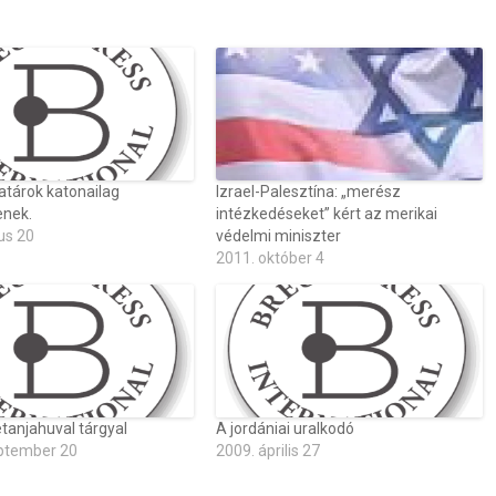
atárok katonailag
Izrael-Palesztína: „merész
enek.
intézkedéseket” kért az merikai
us 20
védelmi miniszter
2011. október 4
anjahuval tárgyal
A jordániai uralkodó
ptember 20
2009. április 27