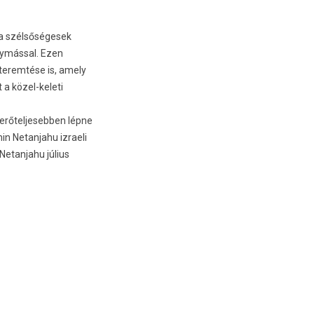
, a szélsőségesek
egymással. Ezen
terem­tése is, amely
t a közel-keleti
rőtel­jesebb­en lépne
n Netan­jahu iz­raeli
etan­jahu július