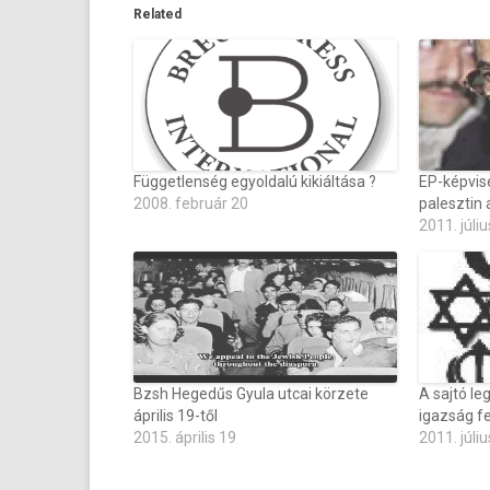
Related
Függetlenség egyoldalú kikiáltása ?
EP-képvise
2008. február 20
palesztin 
2011. júliu
Bzsh Hegedűs Gyula utcai körzete
A sajtó le
április 19-től
igazság fe
2015. április 19
2011. júliu