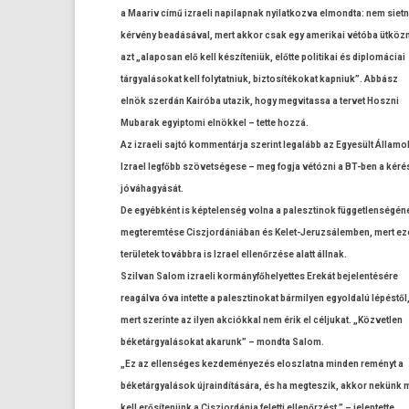
a Maariv című iz­raeli napilap­nak nyilat­kozva el­mondta: nem siet­
kérvény beadásával, mert akkor csak egy amerikai vétóba ütköz
azt „al­aposan elő kell készíteniük, előtte politikai és di­plomáciai
tárgyalásokat kell folytat­niuk, bi­ztosítékokat kap­niuk”. Abbász
elnök szerdán Kairóba utazik, hogy meg­vitas­sa a ter­vet Hoszni
Mubarak egyip­tomi elnökkel – tette hozzá.
Az iz­raeli sajtó kom­mentár­ja szerint legalább az Egyesült Államo
Iz­rael legfőbb szövetségese – meg fogja vétózni a BT-ben a kéré
jóváhagyását.
De egyébként is kép­telen­ség volna a palesztinok füg­getlen­ségén
meg­terem­tése Ciszjor­dániában és Kelet-Jeruzsálemben, mert ez
területek továbbra is Iz­rael ellenőrzése alatt állnak.
Szil­van Salom iz­raeli kor­mányfőhelyet­tes Erekát be­jelen­tésére
reagálva óva in­tet­te a palesztinokat bár­mily­en egyold­alú lépéstől
mert szerin­te az ilyen akciókkal nem érik el cél­jukat. „Köz­vetl­en
béketárgyalásokat akarunk” – mondta Salom.
„Ez az el­lenséges kez­deményezés eloszlat­na mind­en reményt a
béketárgyalások újrain­dítására, és ha meg­teszik, akkor nekünk
kell erősítenünk a Ciszjor­dánia felet­ti ellenőrzést ” – jelen­tette