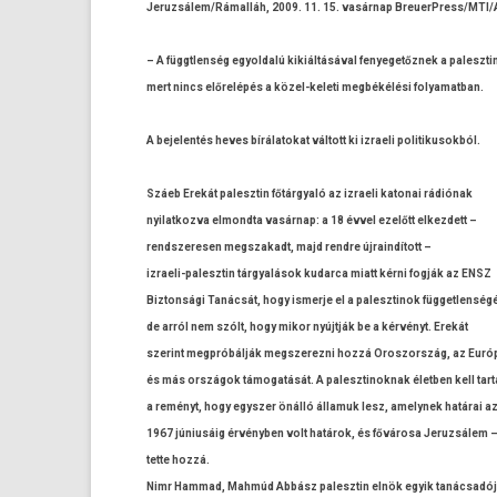
Jeruz­sálem/Rámal­láh, 2009. 11. 15. vasárnap
BreuerPress/MTI/
– A függtlen­ség egyold­alú kikiáltásával fenyegetőz­nek a paleszti
mert nincs előrelépés a közel-keleti megbékélési folyamat­ban.
A be­jelen­tés heves bírálatokat váltott ki iz­raeli politikusok­ból.
Száeb Erekát palesztin főtárgyaló az iz­raeli katonai rádiónak
nyilat­kozva el­mondta vasárnap: a 18 évvel ezelőtt el­kezdett –
re­ndszeres­en megszakadt, majd re­ndre újrain­dított –
izraeli-palesztin tárgyalások kudar­ca miatt kérni fogják az ENSZ
Bi­zton­sági Tanácsát, hogy is­merje el a palesztinok füg­getlen­ségé
de arról nem szólt, hogy mikor nyújtják be a kérvényt. Erekát
szerint megpróbálják megszerez­ni hozzá Oros­zország, az Euró
és más országok támogatását. A palesztinok­nak életb­en kell tar­
a reményt, hogy egysz­er önálló államuk lesz, amelynek határai a
1967 júniusáig érvényben volt határok, és fővárosa Jeruz­sálem 
tette hozzá.
Nimr Ham­mad, Mahmúd Abbász palesztin elnök egyik tanácsadój