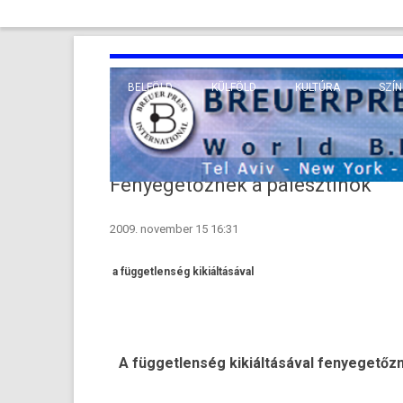
BELFÖLD
KÜLFÖLD
KULTÚRA
SZÍN
EURÓPA
TUDO
VALLÁS
KÖZEL-KELET
Fenyegetőznek a palesztinok
TÁVOL-KELET
2009. november 15 16:31
TENGERENTÚL
a függetlenség kikiáltásával
A füg­getlen­ség kikiáltásával fenyegetőz­