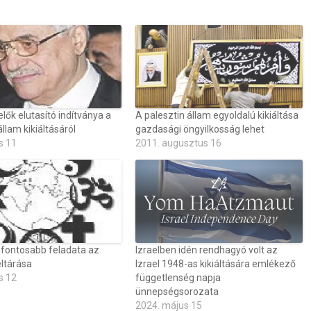
lők elutasító indítványa a
A palesztin állam egyoldalú kikiáltása
állam kikiáltásáról
gazdasági öngyilkosság lehet
s 11
2011. augusztus 16
gfontosabb feladata az
Izraelben idén rendhagyó volt az
ltárása
Izrael 1948-as kikiáltására emlékező
s 12
függetlenség napja
ünnepségsorozata
2024. május 15