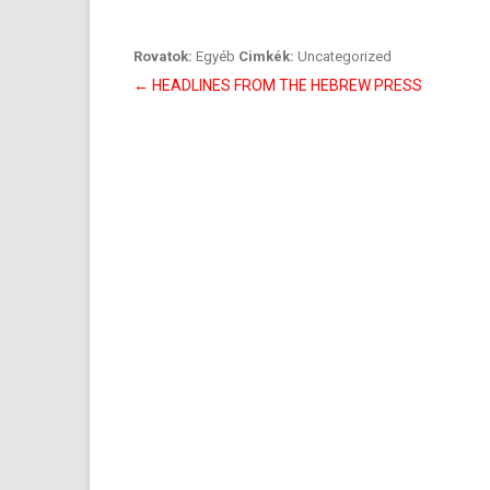
Rovatok:
Egyéb
Cimkék:
Uncategorized
Bejegyzés
←
HEADLINES FROM THE HEBREW PRESS
navigáció