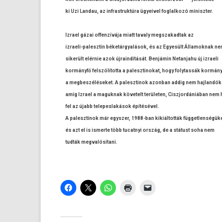
ki Uzi Lan­dau, az in­frastruk­túra ügyeivel fog­lalkozó miniszt­er.
Iz­rael gázai of­fen­zívája miatt tava­ly megszakad­tak az
izraeli-palesztin béketárgyalások, és az Egyesült Államok­nak n
sikerült elérnie azok újrain­dítását. Benjámin Netan­jahu új iz­raeli
kormányfő felszólította a palesztinokat, hogy folytas­sák kormán
a meg­beszéléseket. A palesztinok azon­ban addig nem haj­landók 
amíg Iz­rael a maguk­nak követelt területen, Ciszjor­dániában nem
fel az újabb telepes­lakások építésével.
A palesztinok már egysz­er, 1988-ban kikiáltották füg­getlen­ségüke
és azt el is is­merte több tucat­nyi ország, de a státust soha nem
tudták meg­valósítani.