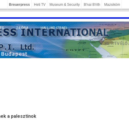
Breuerpress
Heti TV
Museum & Security
B'nai B'rith
Mazsiköm
ES
24 ÓRA
HALLJAD IZRAEL
MÁNY
HETI TV ÉLŐ
nek a palesztinok