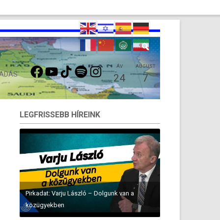
FACEBOOK
YOUTUBE
TIKTOK
SPOTIFY
INSTAGRAM
ÁV
AUGUST
 ADÁS
24
7
LEGFRISSEBB HÍREINK
Pirkadat: Varju László – Dolgunk van a
közügyekben