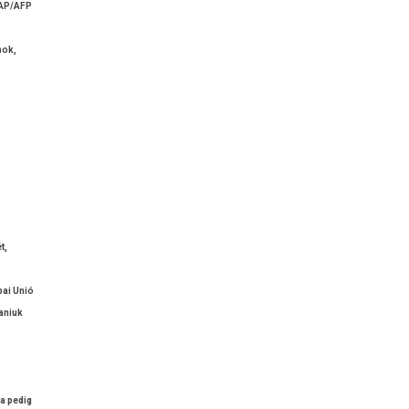
AP­/AFP
nok,
t,
pai Unió
taniuk
z
–
a pedig