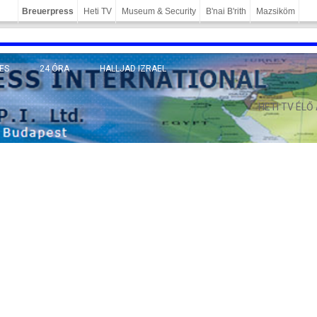
Breuerpress
Heti TV
Museum & Security
B'nai B'rith
Mazsiköm
ES
24 ÓRA
HALLJAD IZRAEL
MÁNY
HETI TV ÉLŐ