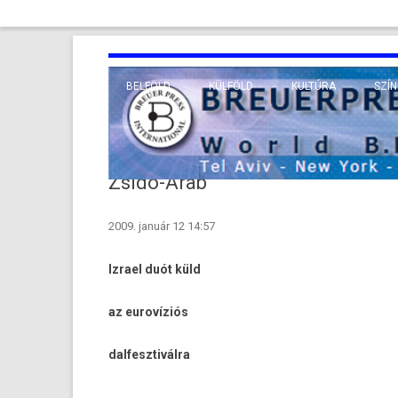
BELFÖLD
KÜLFÖLD
KULTÚRA
SZÍN
EURÓPA
TUDO
VALLÁS
KÖZEL-KELET
Zsidó-Arab
TÁVOL-KELET
2009. január 12 14:57
TENGERENTÚL
Iz­rael duót küld
az eurovíziós
dal­fesztivál­ra