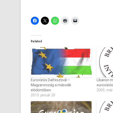
Related
Eurovíziós Dalfesztivál –
Libanon m
Magyarország a második
eurovíziós
elődöntőben
2005. már
2013. január 20