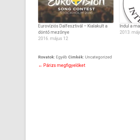
Eurovíziós Dalfesztivál – Kialakult a
Indul a ma
döntő mezőnye
2013. máj
2016. május 12
Rovatok:
Egyéb
Cimkék:
Uncategorized
Bejegyzés
←
Párizs megfigyelőket
navigáció