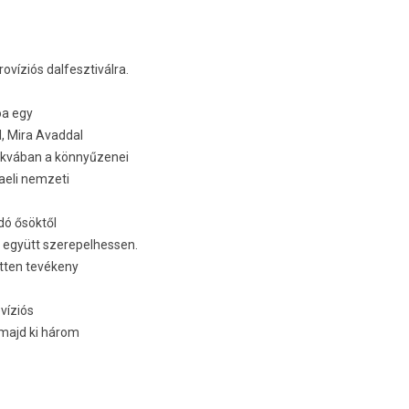
víziós dal­fesztivál­ra.
oa egy
, Mira Avadd­al
szkvában a könnyűzenei
aeli nem­zeti
idó ősöktől
gyütt szerepel­hess­en.
tt­en tevékeny
víziós
a majd ki három