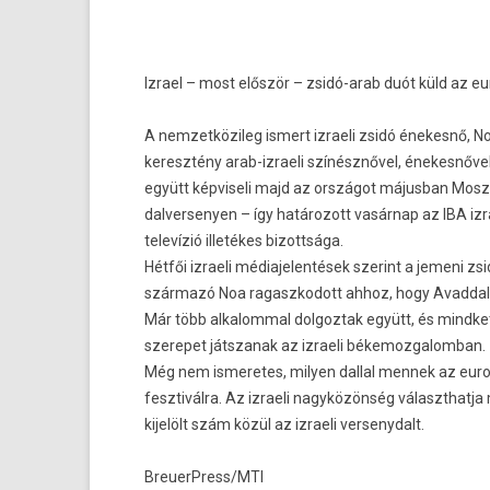
Iz­rael – most először – zsidó-arab duót küld az euro
A nem­zetközileg is­mert iz­raeli zsidó énekesnő, N
keresztény arab-izraeli színésznővel, énekes­nővel
együtt kép­viseli majd az országot május­ban Mo
dal­verseny­en – így határozott vasárnap az IBA iz­r
televízió illetékes bi­zottsága.
Hétfői iz­raeli médiajelen­tések szerint a jemeni zs
származó Noa ragaszkodott ahhoz, hogy Avadd­al e
Már több al­kalomm­al dol­goztak együtt, és mindke
szerepet játszanak az iz­raeli békemoz­galom­ban.
Még nem is­meretes, mily­en dall­al men­nek az euro
fesztivál­ra. Az iz­raeli nagyközönség választhat­j
kijelölt szám közül az iz­raeli ver­senydalt.
BreuerPress/MTI