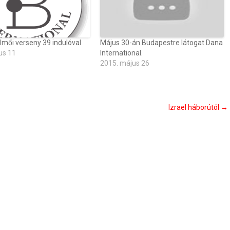
lmői verseny 39 indulóval
Május 30-án Budapestre látogat Dana
us 11
International.
2015. május 26
Izrael háborútól
→