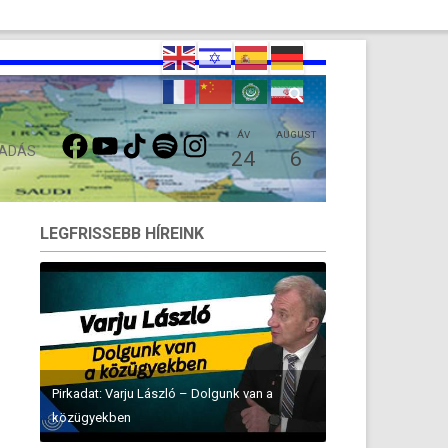
FACEBOOK
YOUTUBE
TIKTOK
SPOTIFY
INSTAGRAM
ÁV
AUGUST
 ADÁS
24
6
LEGFRISSEBB HÍREINK
Pirkadat: Varju László – Dolgunk van a
közügyekben