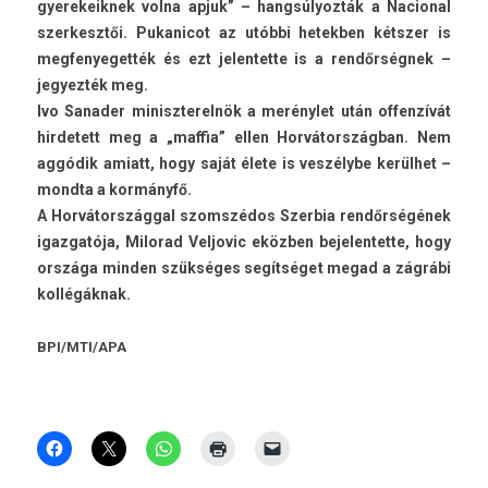
gyerekeik­nek volna apjuk” – hangsúlyozták a Nacion­al
szer­kesztői. Pukanicot az utóbbi hetekb­en kétszer is
meg­fenyeget­ték és ezt jelen­tette is a rendőrségnek –
jegyez­ték meg.
Ivo Sanad­er miniszterel­nök a merénylet után of­fen­zívát
hir­detett meg a „maf­fia” ellen Horvátországban. Nem
aggódik amiatt, hogy saját élete is veszélybe kerülhet –
mondta a kormányfő.
A Horvátországgal szomszédos Szer­bia rendőrségének
igaz­gatója, Milorad Vel­jovic eközben be­jelen­tette, hogy
országa mind­en szükséges segítséget megad a zágrábi
kollégáknak.
BPI/MTI/APA