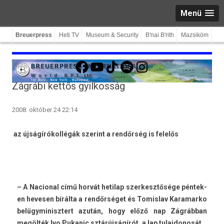
Menü
Breuerpress
Heti TV
Museum & Security
B'nai B'rith
Mazsiköm
Facebook
YouTube
TikTok
Spotify
Instagram
Zágrábi kettős gyilkosság
2008. október 24 22:14
az újságírókollégák szerint a rendőrség is felelős
– A Nacion­al című horvát hetilap szer­kesztősége pén­tek­
en heves­en bírálta a rendőrséget és Tomis­lav Karamar­ko
be­lügyminisztert azután, hogy előző nap Zágrábban
megölték Ivo Pukanic sztárújságírót, a lap tulaj­donosát.