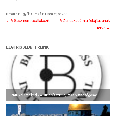
Rovatok:
Egyéb
Cimkék:
Uncategorized
Bejegyzés
←
A Sasz nem csatlakozik
A Zeneakadémia felújításának
navigáció
terve
→
LEGFRISSEBB HÍREINK
Pirkadat: Seres Attila – A hét értékelése