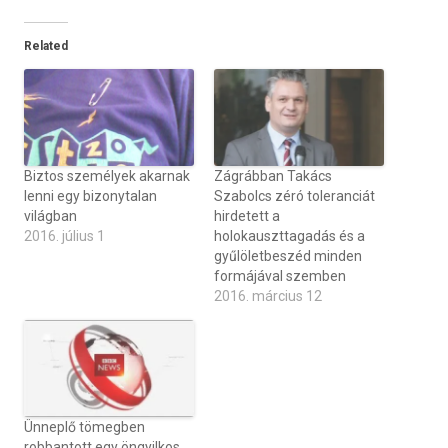
Related
Biztos személyek akarnak
Zágrábban Takács
lenni egy bizonytalan
Szabolcs zéró toleranciát
világban
hirdetett a
2016. július 1
holokauszttagadás és a
gyűlöletbeszéd minden
formájával szemben
2016. március 12
Ünneplő tömegben
robbantott egy öngyilkos