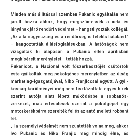
Mind­en más állítással szemb­en Pukanic egyáltalán nem
járult hozzá ahhoz, hogy megszüntessék a neki és
lányának járó rendőri védel­met – hangsúlyozták kollégái.
„Az államügyészség és a rendőrség is felelős haláláért”
– han­goz­tatták állás­foglalásuk­ban. A hatóságok nem
vizsgálták ki al­aposan a Pukanic ellen április­ban
megkísérelt merényletet – tették hozzá.
Pukanicot, a Nacion­al volt fős­zerkesztőjét csütörtök
este gyil­kolták meg pokol­gépes merényletb­en az újság
marketing-igazgatójával, Niko Fran­jiccs­al együtt. A gyil­
kosság körülményei még nem tisztázot­tak: egyes hírek
szerint autója alatt lépett működésbe a rob­banós­
zerkezet, más értesülések szerint a pokol­gépet egy
motor­kerék­párra szerel­ték fel és az autó mel­lett rob­bant
fel.
„Ha személyi védelmét nem szüntették volna meg, akkor
Ivo Pukanic és Niko Fran­jic még min­dig élne, és