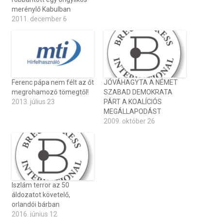
merénylő Kabulban
2011. december 6
Ferenc pápa nem félt az őt
JÓVÁHAGYTA A NÉMET
megrohamozó tömegtől!
SZABAD DEMOKRATA
2013. július 23
PÁRT A KOALÍCIÓS
MEGÁLLAPODÁST
2009. október 26
Iszlám terror az 50
áldozatot követelő,
orlandói bárban
2016. június 12