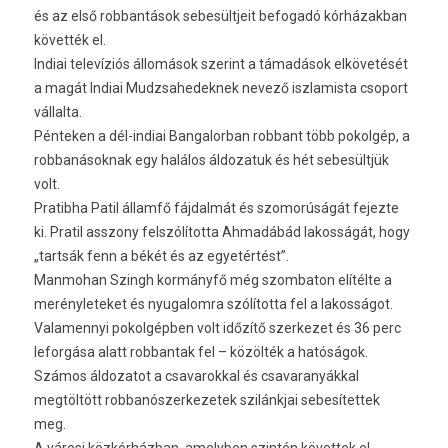
és az első robbantások sebesültjeit befogadó kórházakban
követték el.
Indiai televíziós állomások szerint a támadások elkövetését
a magát Indiai Mudzsahedeknek nevező iszlamista csoport
vállalta.
Pénteken a dél-indiai Bangalorban robbant több pokolgép, a
robbanásoknak egy halálos áldozatuk és hét sebesültjük
volt.
Pratibha Patil államfő fájdalmát és szomorúságát fejezte
ki. Pratil asszony felszólította Ahmadábád lakosságát, hogy
„tartsák fenn a békét és az egyetértést”.
Manmohan Szingh kormányfő még szombaton elítélte a
merényleteket és nyugalomra szólította fel a lakosságot.
Valamennyi pokolgépben volt időzítő szerkezet és 36 perc
leforgása alatt robbantak fel – közölték a hatóságok.
Számos áldozatot a csavarokkal és csavaranyákkal
megtöltött robbanószerkezetek szilánkjai sebesítettek
meg.