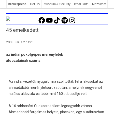
Breuerpress
Heti TV
Museum & Security
B'nai B'rith
Mazsiköm
Facebook
YouTube
TikTok
Spotify
Instagram
45 emelkedett
2008. július 27 19:35
az indiai pokolgépes merényletek
áldozatainak száma
Az indiai vezetők nyugalomra szólították fel a lakosokat az
ahmadábádi merényletsorozat után, amelynek negyvenöt
halálos áldozata és több mint 160 sebesültje volt.
A 16 robbanást Gudzsarat állam legnagyobb városa,
Ahmadábád forgalmas helyein, piacokon, egy autóbuszban