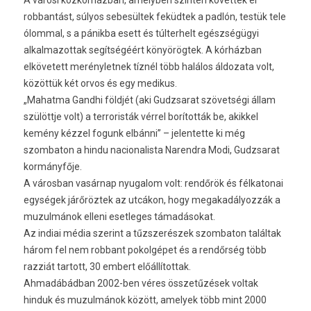
A városi közkórházban, amelyben szintén követtek el
robbantást, súlyos sebesültek feküdtek a padlón, testük tele
ólommal, s a pánikba esett és túlterhelt egészségügyi
alkalmazottak segítségéért könyörögtek. A kórházban
elkövetett merényletnek tíznél több halálos áldozata volt,
közöttük két orvos és egy medikus.
„Mahatma Gandhi földjét (aki Gudzsarat szövetségi állam
szülöttje volt) a terroristák vérrel borították be, akikkel
kemény kézzel fogunk elbánni” – jelentette ki még
szombaton a hindu nacionalista Narendra Modi, Gudzsarat
kormányfője.
A városban vasárnap nyugalom volt: rendőrök és félkatonai
egységek járőröztek az utcákon, hogy megakadályozzák a
muzulmánok elleni esetleges támadásokat.
Az indiai média szerint a tűzszerészek szombaton találtak
három fel nem robbant pokolgépet és a rendőrség több
razziát tartott, 30 embert előállítottak.
Ahmadábádban 2002-ben véres összetűzések voltak
hinduk és muzulmánok között, amelyek több mint 2000