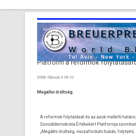
BELFÖLD
KÜLFÖLD
KULTÚRA
SZÍN
EURÓPA
TUDO
VALLÁS
KÖZEL-KELET
Platform a reformok folytatásár
TÁVOL-KELET
2008. február 3 09:10
TENGERENTÚL
Megállni őrültség
A reformok folytatását és az azok melletti határ
Szociáldemokrata Értékekért Platformja szombati
„Megállni őrültség, visszafordulni bukás, folytatni,