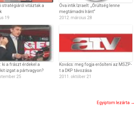
i stratégiáról vitáztak a
Óva intik Izraelt: „Őrültség lenne
k
megtámadni Iránt”
us 19
2012. március 28
 ki a frászt érdekel a
Kovács: meg fogja erősíteni az MSZP-
it izgat a pártvagyon?
t a DKP távozása
ptember 25
2011. október 21
Egyiptom lezárta
→