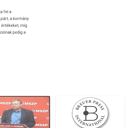
a fel a
a párt, a kormány
z értékeket, míg
kciónak pedig a