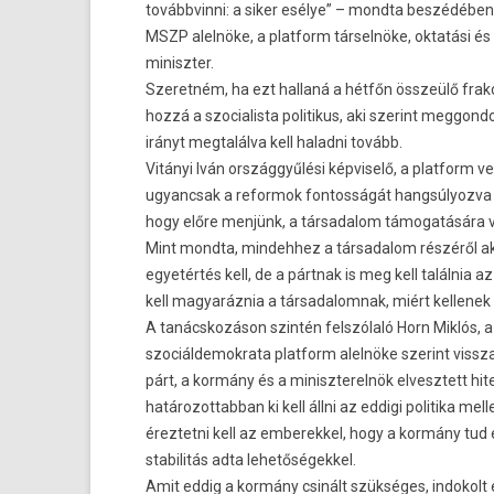
továbbvinni: a siker esélye” – mondta beszédében H
MSZP alelnöke, a platform társelnöke, oktatási és 
miniszter.
Szeretném, ha ezt hallaná a hétfőn összeülő frakc
hozzá a szocialista politikus, aki szerint meggondo
irányt megtalálva kell haladni tovább.
Vitányi Iván országgyűlési képviselő, a platform v
ugyancsak a reformok fontosságát hangsúlyozva
hogy előre menjünk, a társadalom támogatására 
Mint mondta, mindehhez a társadalom részéről ak
egyetértés kell, de a pártnak is meg kell találnia az 
kell magyaráznia a társadalomnak, miért kellenek
A tanácskozáson szintén felszólaló Horn Miklós, a
szociáldemokrata platform alelnöke szerint vissza
párt, a kormány és a miniszterelnök elvesztett hit
határozottabban ki kell állni az eddigi politika melle
éreztetni kell az emberekkel, hogy a kormány tud 
stabilitás adta lehetőségekkel.
Amit eddig a kormány csinált szükséges, indokolt 