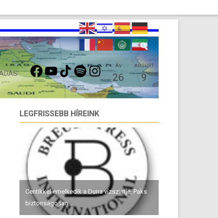
FACEBOOK
YOUTUBE
TIKTOK
SPOTIFY
INSTAGRAM
ÁV
AUGUST
 ADÁS
26
9
LEGFRISSEBB HÍREINK
Centikkel emelkedik a Duna vízszintje, Paks
biztonságosan...