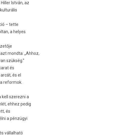
iller István, az
kulturális
ió – tette
ltan, a helyes
ezetője
 azt mondta: „Ahhoz,
van szükség.”
arat és
arcát, és el
 a reformok.
 kell szerezni a
elét, ehhez pedig
tt, és
élni a pénzügyi
és vállalható