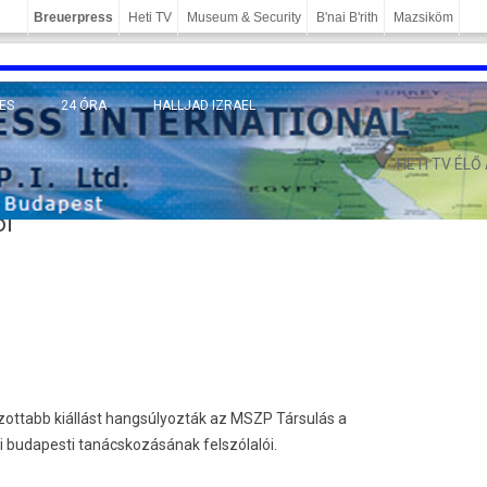
Breuerpress
Heti TV
Museum & Security
B'nai B'rith
Mazsiköm
ES
24 ÓRA
HALLJAD IZRAEL
MÁNY
HETI TV ÉLŐ
ól
ozottabb kiállást hangsúlyozták az MSZP Társulás a
 budapesti tanácskozásának felszólalói.