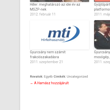
Hiller: meghatározó az idei év az
Gyűjtőpárt
MSZP-nek
platformo
2012. február 11
2011. máj
Gyurcsány nem számít
Gyurcsány:
frakciószakadásra
mosógép, k
2011. szeptember 21
2011. sze
Rovatok:
Egyéb
Cimkék:
Uncategorized
Bejegyzés
←
A Hamász hozzájárult
navigáció