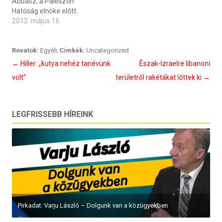
Abbász, a Palesztin
Hatóság elnöke előtt.
2012. május 16
Rovatok:
Egyéb
Cimkék:
Uncategorized
Bejegyzés
←
Hiller: „kutya nehéz tanévünk
Észak-Izraelre libanoni
navigáció
volt”
területről rakétákat lőttek ki
→
LEGFRISSEBB HÍREINK
Pirkadat: Varju László – Dolgunk van a közügyekben