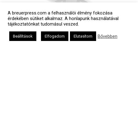
A breuerpress.com a felhasználói élmény fokozása
érdekében sütiket alkalmaz. A honlapunk használatával
tájékoztatónkat tudomásul veszed.
Bővebben
Beállítások
Elfogadom
Elutasítom
Polgári naptár
Héber naptár