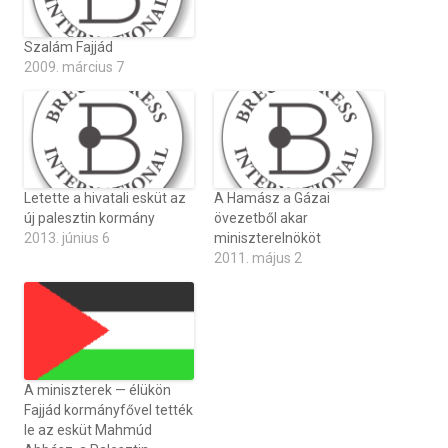
Szalám Fajjád
2009. március 7
Letette a hivatali esküt az
A Hamász a Gázai
új palesztin kormány
övezetből akar
2013. június 6
miniszterelnököt
2011. május 2
A miniszterek — élükön
Fajjád kormányfővel tették
le az esküt Mahmúd