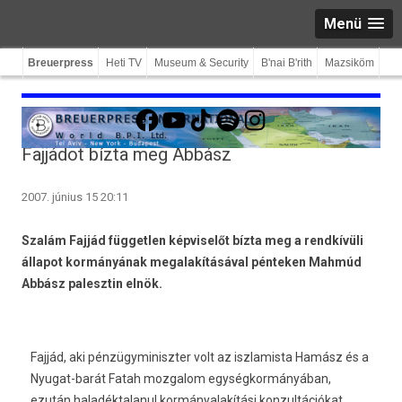
Menü
Breuerpress
Heti TV
Museum & Security
B'nai B'rith
Mazsiköm
Facebook
YouTube
TikTok
Spotify
Instagram
Fajjádot bízta meg Abbász
2007. június 15 20:11
Szalám Fajjád független képviselőt bízta meg a rendkívüli
állapot kormányának megalakításával pénteken Mahmúd
Abbász palesztin elnök.
Fajjád, aki pénzügyminiszter volt az iszlamista Hamász és a
Nyugat-barát Fatah mozgalom egységkormányában,
ezután haladéktalanul kormányalakítási konzultációkat