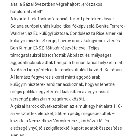
által a Gázai övezetben végrehajtott „erőszakos
hatalomátvételt”.
A kvartett telefonkonferenciát tartott pénteken Javier
Solana európai uniós külpolitikai főképviselő, Benita Ferrero-
Waldner, az EU külügyi biztosa, Condoleezza Rice amerikai
külügyminiszter, Szergej Lavrov orosz külügyminiszter és
Ban Ki-mun ENSZ-főtitkár részvételével. Teljes
támogatásukról biztosították Abbászt, és mélységes
aggodalmuknak adtak hangot a humanitárius helyzet miatt.
Az Arab Liga péntek este rendkívüli ülést kezdett Kairóban.
A Hamász fegyveres sikerei miatt aggódó arab
külügyminiszterek arról tanácskoznak, hogyan lehetne
mégis politikai egyetértést kialakítani az egymással
versengő palesztin mozgalmak között.
A gázai harcok következtében az elmúlt egy hét alatt 116-
an vesztették életüket, 550-en pedig megsebesültek –
közölte a Nemzetközi Vöröskereszt, kórházaktól és
elsősegélynyújtó szolgálatoktól kapott adatok összesítése
alapján.