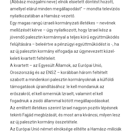
(Abbász mozgalmi neve) elnök elsietett döntést hozott,
amellyel elárul minden megállapodást” – mondta televíziós
nyilatkozatában a Hamász-vezető.
Egy magas rangú izraeli kormányzati illetékes – nevének
mellőzését kérve – úgy nyilatkozott, hogy Izrael kész a
jövendő palesztin kormánnyal a teljes körű együttműködés
felújítására – beleértve a pénzügyi együttműködést is -, ha
az új palesztin kormány elfogadja az úgynevezett közel-
keleti kvartett feltételeit.
A kvartett – az Egyesült Államok, az Európai Unió,
Oroszország és az ENSZ – korábban három feltételt
szabott a mindenkori palesztin kormányoknak a külföldi
támogatások újraindításához: le kell mondaniuk az
erőszakról, el kell ismerniük Izraelt, valamint el kell
fogadniuk a zsidó állammal kötött megállapodásokat.
Az említett illetékes szerint Izrael nagyon pozitív lépésnek
tekinti Fajjád megbízását, és most arra kíváncsi, milyen lesz
az új palesztin kormány összetétele.
Az Európai Unió német elnöksége elítélte a Hamász-milíciák