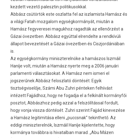
kezdett vezető palesztin politikusokkal.
Abbász csütörtök este oszlatta fel az iszlamista Hamász és
a világi Fatah mozgalom egységkormányát, miután a
Hamász fegyveresei magukhoz ragadták az ellenőrzést a
Gázai övezetben. Abbász egyúttal elrendelte a rendkívüli
állapot bevezetését a Gázai övezetben és Ciszjordániában
is.
Az egységkormány miniszterelnöke a hamászos Iszmáil
Haníje volt, miután a Hamász nyerte meg a 2006 januári
parlamenti választásokat. A Hamász nem ismeri el
jogszerűnek Abbász feloszlató döntését. Egyik
tisztségviselője, Számi Abu Zuhri pénteken felhívást
intézett Fajjádhoz, hogy ne fogadja el a felkínált kormányfői
posztot, Abbászhoz pedig azzal a felszólítással fordult,
hogy vonja vissza döntését. Zuhri szerint Fajjád kinevezése
a Hamász legitimitása elleni „puccsnak” tekinthető. Az
eddigi miniszterelnök, Iszmáil Haníje kijelentette, hogy
kormánya továbbra is hivatalban marad. „Abu Mázen