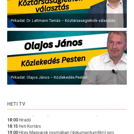
Pirkadat: Dr. Lattmann Tamás – Köztársaságielnök-választás
Pirkadat: Olajos János – Közlekedés Pesten
HETI TV