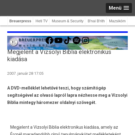
Menü
Breuerpress
Heti TV
Museum & Security
B'nai B'rith
Mazsiköm
Facebook
YouTube
TikTok
Spotify
Instagram
Megjelent a Vizsolyi Biblia elektronikus
kiadása
2007. január 28 17:05
A DVD-melléklet lehetővé teszi, hogy számítógép
segítségével az olvasó lapról lapra nézhesse meg a Vizsolyi
Biblia mintegy háromezer oldalnyi szövegét.
Megjelent a Vizsolyi Biblia elektronikus kiadása, amely az
Ércnél maradandóbb című tanulmánykötet mellékleteként