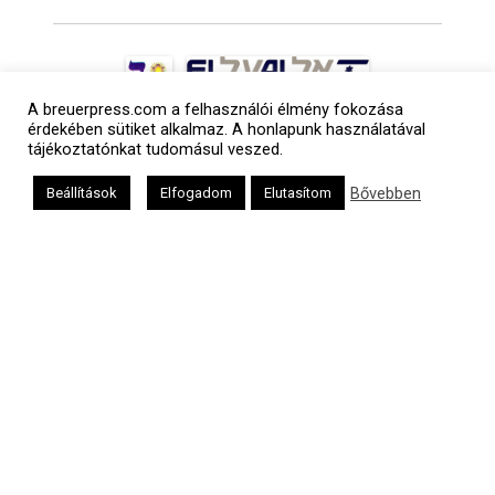
A breuerpress.com a felhasználói élmény fokozása
érdekében sütiket alkalmaz. A honlapunk használatával
tájékoztatónkat tudomásul veszed.
Bővebben
Beállítások
Elfogadom
Elutasítom
a
médiaszolgáltatási
tevékenységét a
Médiatanács a
Médiatanács
Támogatási
Programja
keretében
támogatja
Kapcsolat
Adatvédelem
Impresszum
Hirdetési árlista