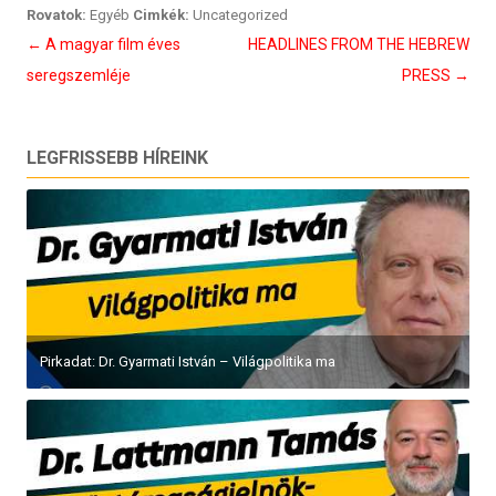
Rovatok:
Egyéb
Cimkék:
Uncategorized
Bejegyzés
←
A magyar film éves
HEADLINES FROM THE HEBREW
navigáció
seregszemléje
PRESS
→
LEGFRISSEBB HÍREINK
Pirkadat: Dr. Gyarmati István – Világpolitika ma