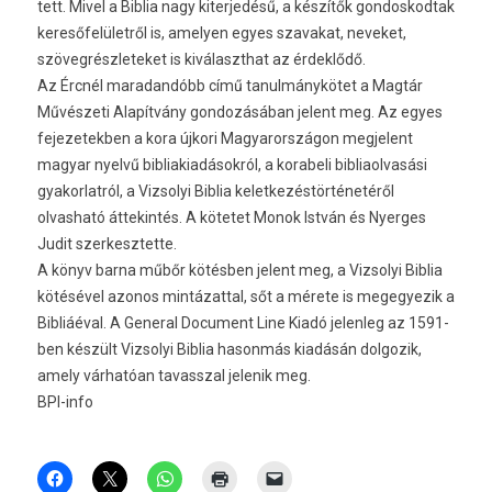
tett. Mivel a Biblia nagy kiterjedésű, a készítők gondoskodtak
keresőfelületről is, amelyen egyes szavakat, neveket,
szövegrészleteket is kiválaszthat az érdeklődő.
Az Ércnél maradandóbb című tanulmánykötet a Magtár
Művészeti Alapítvány gondozásában jelent meg. Az egyes
fejezetekben a kora újkori Magyarországon megjelent
magyar nyelvű bibliakiadásokról, a korabeli bibliaolvasási
gyakorlatról, a Vizsolyi Biblia keletkezéstörténetéről
olvasható áttekintés. A kötetet Monok István és Nyerges
Judit szerkesztette.
A könyv barna műbőr kötésben jelent meg, a Vizsolyi Biblia
kötésével azonos mintázattal, sőt a mérete is megegyezik a
Bibliáéval. A General Document Line Kiadó jelenleg az 1591-
ben készült Vizsolyi Biblia hasonmás kiadásán dolgozik,
amely várhatóan tavasszal jelenik meg.
BPI-info