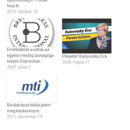
tesz ki
2015. október 10
Emléktáblát avattak az
egykori neológ zsinagóga
Pirkadat: Rubovszky Éva
helyén Sopronban
2026. május 11
2007. július 3
Rovásírásos biblia jelent
meg karácsonyra
2011. december 19