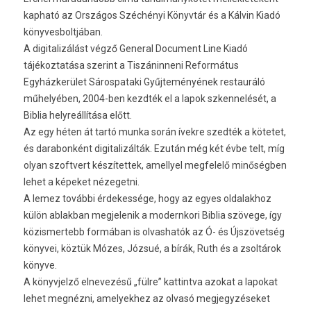
kapható az Országos Széchényi Könyvtár és a Kálvin Kiadó
könyvesboltjában.
A digitalizálást végző General Document Line Kiadó
tájékoztatása szerint a Tiszáninneni Református
Egyházkerület Sárospataki Gyűjteményének restauráló
műhelyében, 2004-ben kezdték el a lapok szkennelését, a
Biblia helyreállítása előtt.
Az egy héten át tartó munka során ívekre szedték a kötetet,
és darabonként digitalizálták. Ezután még két évbe telt, míg
olyan szoftvert készítettek, amellyel megfelelő minőségben
lehet a képeket nézegetni.
A lemez további érdekessége, hogy az egyes oldalakhoz
külön ablakban megjelenik a modernkori Biblia szövege, így
közismertebb formában is olvashatók az Ó- és Újszövetség
könyvei, köztük Mózes, Józsué, a bírák, Ruth és a zsoltárok
könyve.
A könyvjelző elnevezésű „fülre” kattintva azokat a lapokat
lehet megnézni, amelyekhez az olvasó megjegyzéseket