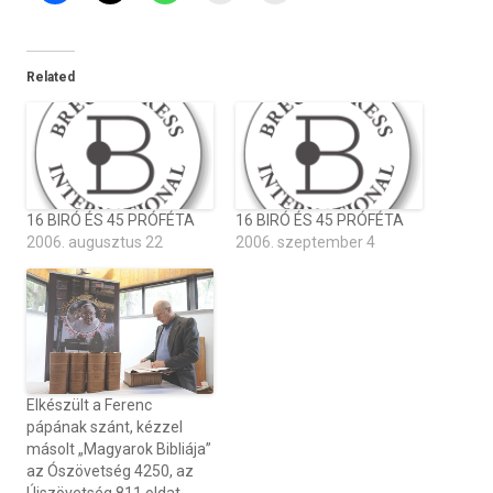
Related
16 BIRÓ ÉS 45 PRÓFÉTA
16 BIRÓ ÉS 45 PRÓFÉTA
2006. augusztus 22
2006. szeptember 4
Elkészült a Ferenc
pápának szánt, kézzel
másolt „Magyarok Bibliája”
az Ószövetség 4250, az
Újszövetség 811 oldat